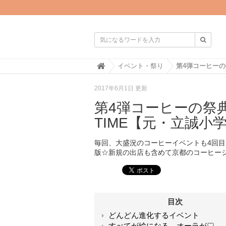

H
イベント・祭り
o
m
2017年6月1日 更新
e
第4弾コーヒーの祭典☆
TIME【元・立誠小
毎回、大盛況のコーヒーイベントも4回
版☆新規の出店も含めて京都のコーヒー
目次
どんどん進化するイベント
すべてが絵になる…オーラが♡