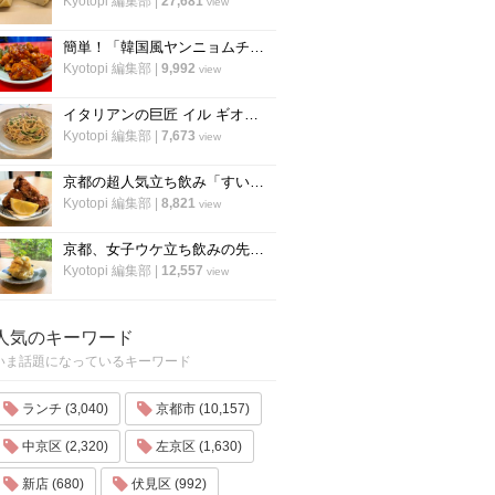
Kyotopi 編集部
|
27,681
view
簡単！「韓国風ヤンニョムチキン」の作り方！京都の人気韓国料理店『ナム』に教わりました！
Kyotopi 編集部
|
9,992
view
イタリアンの巨匠 イル ギオットーネ笹島シェフ直伝「ボンゴレビアンコ」の作り方
Kyotopi 編集部
|
7,673
view
京都の超人気立ち飲み「すいば」が美味しい『から揚げ』の作り方を伝授！
Kyotopi 編集部
|
8,821
view
京都、女子ウケ立ち飲みの先駆者「すいば」の人気メニュー『ポテトサラダ』の作り方
Kyotopi 編集部
|
12,557
view
人気のキーワード
いま話題になっているキーワード
ランチ (3,040)
京都市 (10,157)
中京区 (2,320)
左京区 (1,630)
新店 (680)
伏見区 (992)