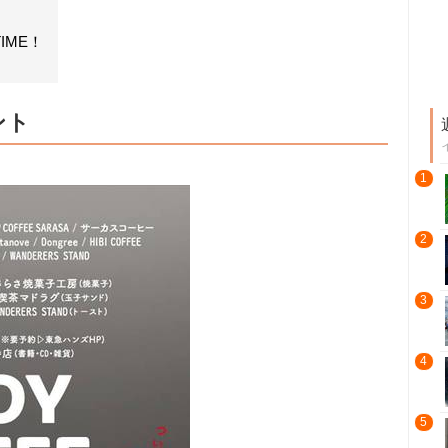
IME！
ント
1
2
3
4
5