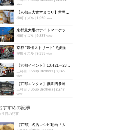
view
【京都三大古本まつり】世界遺産・下鴨神社の糺の森で毎年恒例「下鴨納涼古本まつり」が開催
柳町イズル
|
1,950
view
京都最大級のナイトマーケット「京都夜市」が東本願寺前で開催
柳町イズル
|
9,837
view
京都 "妖怪ストリート"で妖怪フリマ「モノノケ市」&「一条百鬼夜行」開催！
柳町イズル
|
9,333
view
【京都イベント】10月21～23日開催☆京都最大級の大陶器市「清水焼の郷まつり」
三杯目 J Soup Brothers
|
3,045
view
【京都エンタメ】祇園四条通り歌舞伎発祥地『京都南座』の夏以降が熱い！注目作品続々☆
三杯目 J Soup Brothers
|
2,247
view
おすすめの記事
今注目の記事
【京都】名店レシピ動画『大徳寺さいき家』直伝 「ふわふわ だし巻き卵」の作り方！