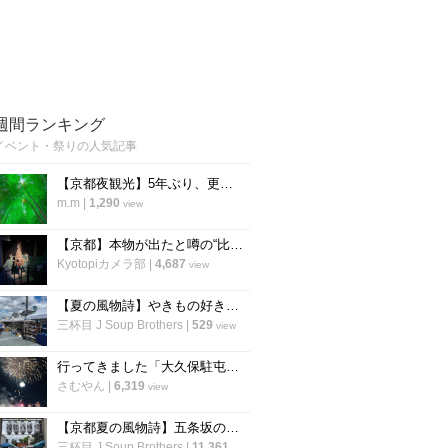
週間ランキング
イベント・祭りの人気記事
【京都夜観光】5年ぶり、更に進化を遂げて復活 幻想的な癒しのライトアップ「東山観月路」
m.m
|
1,290
view
【京都】本物が出たと噂の“比叡山お化け屋敷”が26年ぶりに復活！あの恐怖体験が蘇る
Kyotopiカメラ部
|
4,687
view
【夏の風物詩】やきもの好きよ、京都へ集え！清水焼の五条坂名物イベント「五条若宮陶器祭」
三杯目 J Soup Brothers
|
529
view
行ってきました「大久保駐屯地夏まつり」8/9は「桂駐屯地納涼夏祭り」開催【イベント】
さむやん
|
6,319
view
【京都夏の風物詩】五条坂の名物イベント『陶器まつり』が名称改め再始動「五条若宮陶器祭」
三杯目 J Soup Brothers
|
11,361