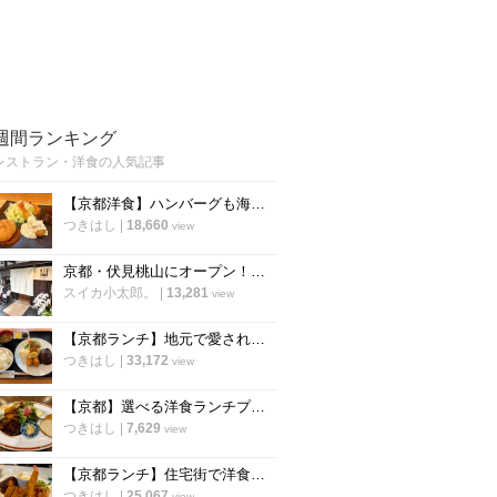
週間ランキング
レストラン・洋食の人気記事
【京都洋食】ハンバーグも海老フライも！選べるランチが人気の知る人ぞ知る実力店「食らう」
つきはし
|
18,660
view
京都・伏見桃山にオープン！うまい自家製パンも楽しめるビストロ「アルケミスト」
スイカ小太郎。
|
13,281
view
【京都ランチ】地元で愛される老舗洋食店！手作りの味をリーズナブルに「舟形」
つきはし
|
33,172
view
【京都】選べる洋食ランチプレートが人気！ご近所で愛される洋食バル「スロウフロウ」
つきはし
|
7,629
view
【京都ランチ】住宅街で洋食の新店を発見！満足度の高いプレートが評判「洋食堂nook」
つきはし
|
25,067
view