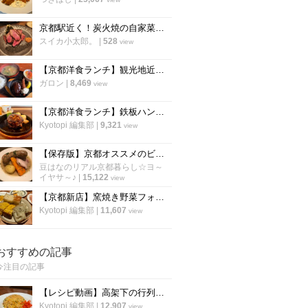
京都駅近く！炭火焼の自家菜園野菜や和牛が楽しめる人気店！朝食も評判「炭棲堂」
スイカ小太郎。
|
528
view
【京都洋食ランチ】観光地近くに佇む町の名店 ボリューミーな定食が評判！七条東山「里」
ガロン
|
8,469
view
【京都洋食ランチ】鉄板ハンバーグ健在！東山二条の人気店「イノツチ」が向かいに移転！
Kyotopi 編集部
|
9,321
view
【保存版】京都オススメのビストロ！ランチは行列必至店から予約必須店まで【厳選6店】
豆はなのリアル京都暮らし☆ヨ～
イヤサ～♪
|
15,122
view
【京都新店】窯焼き野菜フォカッチャが600円で食べ放題！五十棲系の新店が烏丸に
Kyotopi 編集部
|
11,607
view
おすすめの記事
今注目の記事
【レシピ動画】高架下の行列ラーメン店「大中」にプロのチャーハンを教わる！
Kyotopi 編集部
|
12,907
view