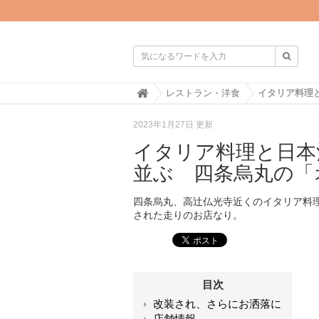

H
レストラン・洋食
o
m
2023年1月27日 更新
e
イタリア料理と日本
並ぶ 四条烏丸の「
四条烏丸、高辻仏光寺近くのイタリア料
された走りのお店なり。
目次
改装され、さらにお洒落に
店舗情報