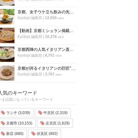
京都、女子ウケ立ち飲みの先駆者「すいば」の人気メニュー『ポテトサラダ』の作り方
Kyotopi 編集部
|
12,550
view
【動画】京都ミシュラン掲載蕎麦店『花もも』店主が蕎麦を打つすべて
Kyotopi 編集部
|
10,378
view
京都西陣の人気イタリアン直伝「アンチョビのオイルパスタ」の作り方
Kyotopi 編集部
|
8,701
view
京都が誇るイタリアンの巨匠"笹島シェフ"の料理動画第二弾！今度はリゾット！
Kyotopi 編集部
|
3,767
view
人気のキーワード
いま話題になっているキーワード
ランチ (3,039)
中京区 (2,319)
京都市 (10,153)
左京区 (1,629)
新店 (680)
伏見区 (992)