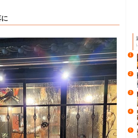
落に
1
2
3
4
5