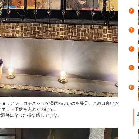
6
7
8
9
10
イタリアン、コチネッラが満席っぽいのを発見。これは良いお
とネット予約を入れたわけで。
にお洒落になった様な感じですな。