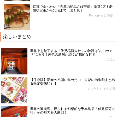
京都で食べたい「肉厚の絶品さば寿司」厳選9店！老
舗や定番から穴場まで【まとめ】
Kyotopi まとめ部
楽しいまとめ
世界中を魅了する「伏見稲荷大社」の神髄は”お山めぐ
り”にあり！朱色の鳥居が続く幻想的な世界
ガロン
【保存版】新春の初詣に集めたい、京都の御朱印まとめ
＆限定御朱印も！
キョウトピ まとめ部
世界の観光客に愛される幻想的な千本鳥居「伏見稲荷大
社」その魅力を大解剖！