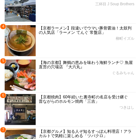
三杯目 J Soup Brothers
4
【京都ラーメン】段違いでウマい豚骨醤油！太鼓判
の人気店「ラーメン てんぐ 常盤店」
柳町イズル
5
【海の京都】舞鶴の恵みを味わう海鮮ランチ♡ 魚屋
直営の穴場店 『大六丸』
ぐるみちゃん
6
【京都焼肉】60年続いた裏寺町の名店を受け継ぐ
昔ながらのホルモン焼肉「三吉」
つきはし
7
【京都グルメ】知る人ぞ知るすっぽん料理店！アラ
カルトで気軽に楽しめる「ツバクロ」