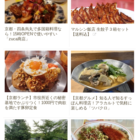
京都・四条烏丸で多国籍料理な
マルシン飯店 生餃子３箱セット
ら！15時OPENで使いやすい
【送料込】
「zuca商店」
【京都ランチ】市役所近くの秘密
【京都グルメ】知る人ぞ知るすっ
基地でかぶりつく！1000円で肉欲
ぽん料理店！アラカルトで気軽に
を満たす豚卵定食
楽しめる「ツバクロ」