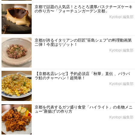
京都で話題の人気店！とろとろ濃厚バスクチーズケーキ
の作り方〜「フォーチュンガーデン京都」
Kyotopi 編集部
京都が誇るイタリアンの巨匠"笹島シェフ"の料理動画第
二弾！今度はリゾット！
Kyotopi 編集部
【京都名店レシピ】予約必須店「秋華」直伝 、パラパ
ラ鮭のチャーハン！超簡単！
Kyotopi 編集部
京都を代表するガツ盛り食堂「ハイライト」の名物メニ
ュー”唐揚げ”の作り方
Kyotopi 編集部