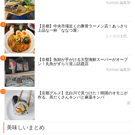
Kyotopi 編集部
8
【京都】中央市場近くの豚骨ラーメン店！あっさり
上品な一杯「ななつ屋」
スイカ小太郎。
9
【京都】魚卸が手がける大型海鮮スーパーがオープ
ン！丸魚がずらり並ぶ話題店
Kyotopi 編集部
10
【京都グルメ】北白川で見つけた！韓国のオモニが
作る、具だくさんキンパと麻薬キンパ
葵
美味しいまとめ