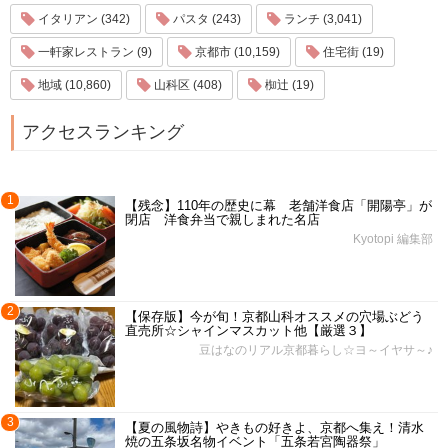
イタリアン (342)
パスタ (243)
ランチ (3,041)
一軒家レストラン (9)
京都市 (10,159)
住宅街 (19)
地域 (10,860)
山科区 (408)
椥辻 (19)
アクセスランキング
1
【残念】110年の歴史に幕 老舗洋食店「開陽亭」が
閉店 洋食弁当で親しまれた名店
Kyotopi 編集部
2
【保存版】今が旬！京都山科オススメの穴場ぶどう
直売所☆シャインマスカット他【厳選３】
豆はなのリアル京都暮らし☆ヨ～イヤサ～♪
3
【夏の風物詩】やきもの好きよ、京都へ集え！清水
焼の五条坂名物イベント「五条若宮陶器祭」