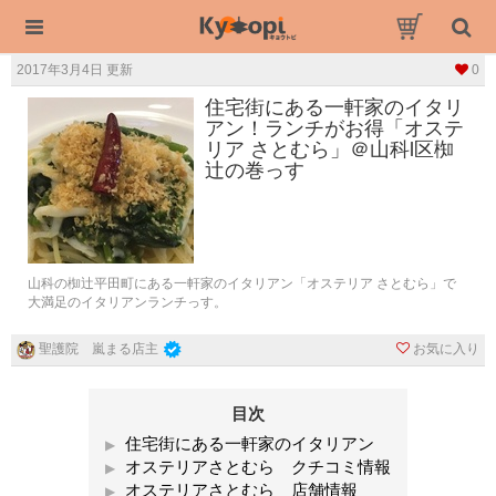
2017年3月4日 更新
0
住宅街にある一軒家のイタリ
アン！ランチがお得「オステ
リア さとむら」＠山科l区椥
辻の巻っす
山科の椥辻平田町にある一軒家のイタリアン「オステリア さとむら」で
大満足のイタリアンランチっす。
お気に入り
聖護院 嵐まる店主
目次
住宅街にある一軒家のイタリアン
オステリアさとむら クチコミ情報
オステリアさとむら 店舗情報