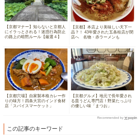
【京都マナー】知らないと京都人
【京都】本店より美味しい天下一
にイラっとされる！迷惑行為防止
品？！ 43年愛された五条桂店が閉
の路上の暗黙ルール【厳選４】
店へ 名物・赤ラーメンも
【京都穴場】自家製本格カレー作
【京都グルメ】地元で長年愛され
りの味方！四条大宮のインド食材
る皿うどん専門店！野菜たっぷり
店「スパイスマーケット」
の優しい味「まつお」
Recommended by
この記事のキーワード