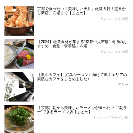
京都で食べたい「美味しい天丼」厳選５軒！定番か
ら新店、穴場まで【まとめ】
Kyotopi まとめ部
【2024】厳選食材が集まる"京都中央市場" 周辺のお
すすめ「食堂・食事処」８選
Kyotopi まとめ部
【嵐山カフェ】 紅葉シーズンに向けて嵐山エリアの
素敵なカフェをまとめました♪
アリー
【京都】朝から美味しいラーメンが食べたい！“朝ラ
ー”できるラーメン店【まとめ】
キョウトピラーメン部