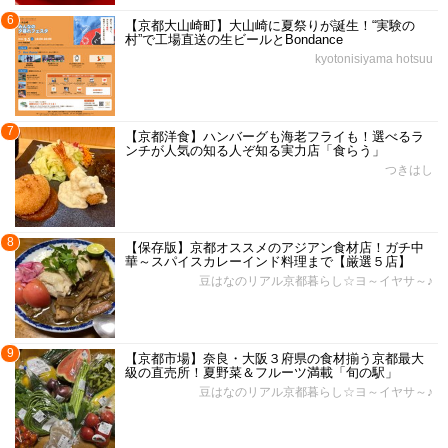
6
【京都大山崎町】大山崎に夏祭りが誕生！“実験の
村”で工場直送の生ビールとBondance
kyotonisiyama hotsuu
7
【京都洋食】ハンバーグも海老フライも！選べるラ
ンチが人気の知る人ぞ知る実力店「食らう」
つきはし
8
【保存版】京都オススメのアジアン食材店！ガチ中
華～スパイスカレーインド料理まで【厳選５店】
豆はなのリアル京都暮らし☆ヨ～イヤサ～♪
9
【京都市場】奈良・大阪３府県の食材揃う京都最大
級の直売所！夏野菜＆フルーツ満載「旬の駅」
豆はなのリアル京都暮らし☆ヨ～イヤサ～♪