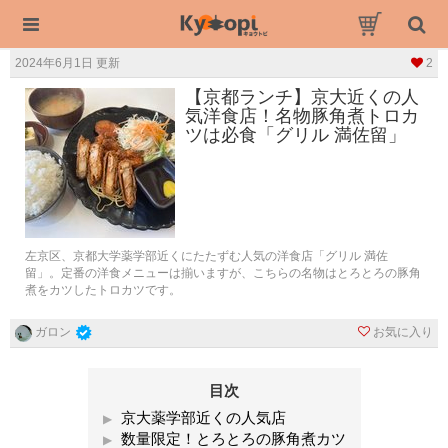
2024年6月1日 更新
2
【京都ランチ】京大近くの人
気洋食店！名物豚角煮トロカ
ツは必食「グリル 満佐留」
左京区、京都大学薬学部近くにたたずむ人気の洋食店「グリル 満佐
留」。定番の洋食メニューは揃いますが、こちらの名物はとろとろの豚角
煮をカツしたトロカツです。
お気に入り
ガロン
目次
京大薬学部近くの人気店
数量限定！とろとろの豚角煮カツ