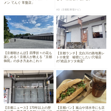
メン てんぐ 常盤店」
AD（京都駐車場ナビ）
【京都朝さんぽ】四季折々の花も
【京都ランチ】北白川の路地裏レ
楽しめる！京都人が教える『京都
トロ食堂 秘密にしたい穴場店
御苑』の歩き方あれこれ☆
の"絶品タツタ南蛮"
【京都ニュース】170年以上の歴
【京都パン】嵐山や清水寺にも店