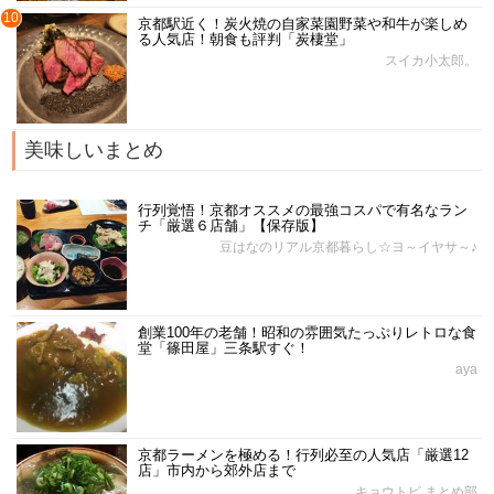
10
京都駅近く！炭火焼の自家菜園野菜や和牛が楽しめ
る人気店！朝食も評判「炭棲堂」
スイカ小太郎。
美味しいまとめ
行列覚悟！京都オススメの最強コスパで有名なラン
チ「厳選６店舗」【保存版】
豆はなのリアル京都暮らし☆ヨ～イヤサ～♪
創業100年の老舗！昭和の雰囲気たっぷりレトロな食
堂「篠田屋」三条駅すぐ！
aya
京都ラーメンを極める！行列必至の人気店「厳選12
店」市内から郊外店まで
キョウトピ まとめ部