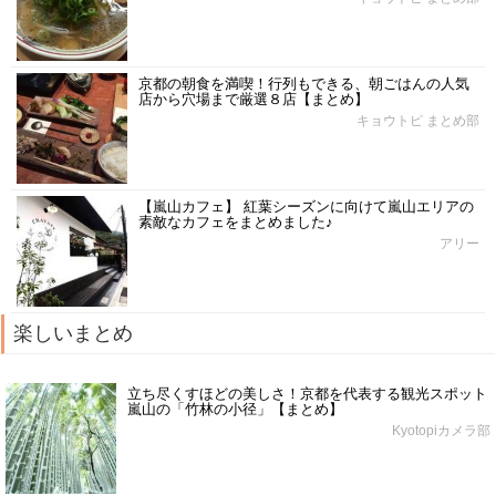
京都の朝食を満喫！行列もできる、朝ごはんの人気
店から穴場まで厳選８店【まとめ】
キョウトピ まとめ部
【嵐山カフェ】 紅葉シーズンに向けて嵐山エリアの
素敵なカフェをまとめました♪
アリー
楽しいまとめ
立ち尽くすほどの美しさ！京都を代表する観光スポット
嵐山の「竹林の小径」【まとめ】
Kyotopiカメラ部