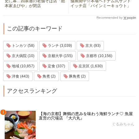
史に幕…四条通の老舗そば店「総
舗展開中☆本場ベトナム式サンド
本家ゑびや」が閉店
イッチ店「バインミーキョウト」
Recommended by
この記事のキーワード
トンカツ (58)
ランチ (3,039)
京大 (93)
京大病院 (10)
京都大学 (155)
京都市 (10,156)
地域 (10,857)
定食 (337)
左京区 (1,630)
洋食 (443)
角煮 (2)
豚角煮 (2)
アクセスランキング
1
【海の京都】舞鶴の恵みを味わう海鮮ランチ♡ 魚屋
直営の穴場店 『大六丸』
ぐるみちゃん