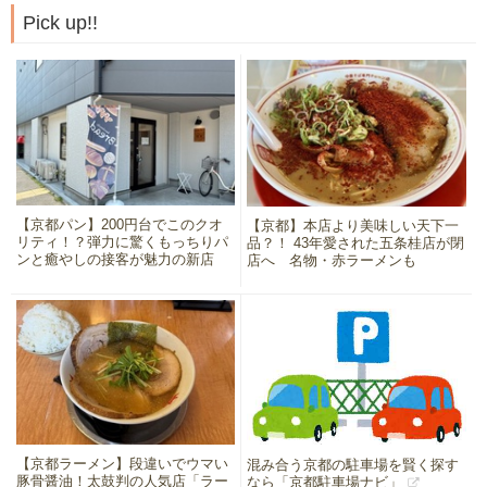
Pick up!!
【京都パン】200円台でこのクオ
【京都】本店より美味しい天下一
リティ！？弾力に驚くもっちりパ
品？！ 43年愛された五条桂店が閉
ンと癒やしの接客が魅力の新店
店へ 名物・赤ラーメンも
【京都ラーメン】段違いでウマい
混み合う京都の駐車場を賢く探す
豚骨醤油！太鼓判の人気店「ラー
なら「京都駐車場ナビ」