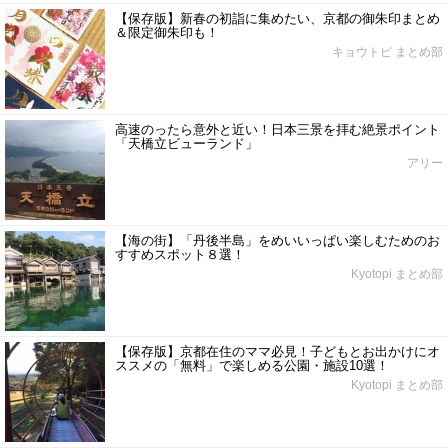
【保存版】新春の初詣に集めたい、京都の御朱印まとめ
＆限定御朱印も！
キョウトピ まとめ部
高速のったら意外と近い！日本三景を拝む絶景ポイント
「天橋立ビューランド」
アリー
【海の街】「丹後半島」をめいいっぱい楽しむためのお
すすめスポット８選！
Kyotopi まとめ部
【保存版】京都在住のママ必見！子どもとお出かけにオ
ススメの「無料」で楽しめる公園・施設10選！
Kyotopi まとめ部