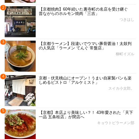
2
【京都焼肉】60年続いた裏寺町の名店を受け継ぐ
昔ながらのホルモン焼肉「三吉」
つきはし
3
【京都ラーメン】段違いでウマい豚骨醤油！太鼓判
の人気店「ラーメン てんぐ 常盤店」
柳町イズル
4
京都・伏見桃山にオープン！うまい自家製パンも楽
しめるビストロ「アルケミスト」
スイカ小太郎。
5
【京都】本店より美味しい？！ 43年愛された「天下
一品 五条桂店」が閉店へ
キョウトピラーメン部