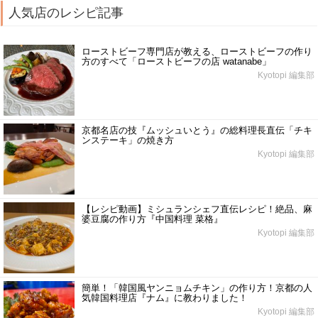
人気店のレシピ記事
ローストビーフ専門店が教える、ローストビーフの作り
方のすべて「ローストビーフの店 watanabe」
Kyotopi 編集部
京都名店の技『ムッシュいとう』の総料理長直伝「チキ
ンステーキ」の焼き方
Kyotopi 編集部
【レシピ動画】ミシュランシェフ直伝レシピ！絶品、麻
婆豆腐の作り方『中国料理 菜格』
Kyotopi 編集部
簡単！「韓国風ヤンニョムチキン」の作り方！京都の人
気韓国料理店『ナム』に教わりました！
Kyotopi 編集部