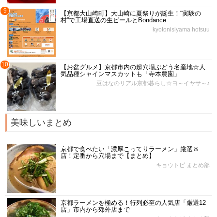
9
【京都大山崎町】大山崎に夏祭りが誕生！“実験の
村”で工場直送の生ビールとBondance
kyotonisiyama hotsuu
10
【お盆グルメ】京都市内の超穴場ぶどう名産地☆人
気品種シャインマスカットも「寺本農園」
豆はなのリアル京都暮らし☆ヨ～イヤサ～♪
美味しいまとめ
京都で食べたい「濃厚こってりラーメン」厳選８
店！定番から穴場まで【まとめ】
キョウトピ まとめ部
京都ラーメンを極める！行列必至の人気店「厳選12
店」市内から郊外店まで