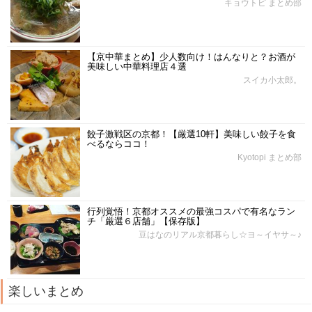
キョウトピ まとめ部
【京中華まとめ】少人数向け！はんなりと？お酒が
美味しい中華料理店４選
スイカ小太郎。
餃子激戦区の京都！【厳選10軒】美味しい餃子を食
べるならココ！
Kyotopi まとめ部
行列覚悟！京都オススメの最強コスパで有名なラン
チ「厳選６店舗」【保存版】
豆はなのリアル京都暮らし☆ヨ～イヤサ～♪
楽しいまとめ