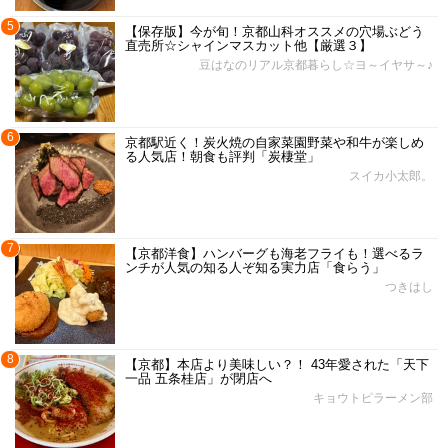
5
【保存版】今が旬！京都山科オススメの穴場ぶどう
直売所☆シャインマスカット他【厳選３】
豆はなのリアル京都暮らし☆ヨ～イヤサ～♪
6
京都駅近く！炭火焼の自家菜園野菜や和牛が楽しめ
る人気店！朝食も評判「炭棲堂」
スイカ小太郎。
7
【京都洋食】ハンバーグも海老フライも！選べるラ
ンチが人気の知る人ぞ知る実力店「食らう」
つきはし
8
【京都】本店より美味しい？！ 43年愛された「天下
一品 五条桂店」が閉店へ
キョウトピラーメン部