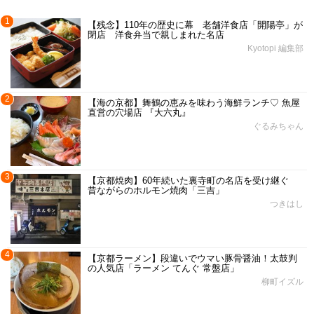
1
【残念】110年の歴史に幕 老舗洋食店「開陽亭」が
閉店 洋食弁当で親しまれた名店
Kyotopi 編集部
2
【海の京都】舞鶴の恵みを味わう海鮮ランチ♡ 魚屋
直営の穴場店 『大六丸』
ぐるみちゃん
3
【京都焼肉】60年続いた裏寺町の名店を受け継ぐ
昔ながらのホルモン焼肉「三吉」
つきはし
4
【京都ラーメン】段違いでウマい豚骨醤油！太鼓判
の人気店「ラーメン てんぐ 常盤店」
柳町イズル