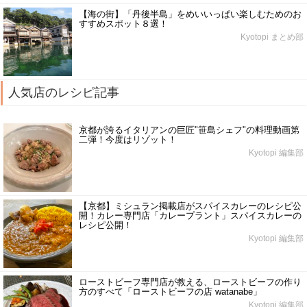
【海の街】「丹後半島」をめいいっぱい楽しむためのお
すすめスポット８選！
Kyotopi まとめ部
人気店のレシピ記事
京都が誇るイタリアンの巨匠"笹島シェフ"の料理動画第
二弾！今度はリゾット！
Kyotopi 編集部
【京都】ミシュラン掲載店がスパイスカレーのレシピ公
開！カレー専門店「カレープラント」スパイスカレーの
レシピ公開！
Kyotopi 編集部
ローストビーフ専門店が教える、ローストビーフの作り
方のすべて「ローストビーフの店 watanabe」
Kyotopi 編集部