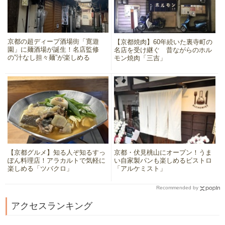
京都の超ディープ酒場街「寛遊
【京都焼肉】60年続いた裏寺町の
園」に麺酒場が誕生！名店監修
名店を受け継ぐ 昔ながらのホル
の”汁なし担々麺”が楽しめる
モン焼肉「三吉」
【京都グルメ】知る人ぞ知るすっ
京都・伏見桃山にオープン！うま
ぽん料理店！アラカルトで気軽に
い自家製パンも楽しめるビストロ
楽しめる「ツバクロ」
「アルケミスト」
Recommended by
アクセスランキング