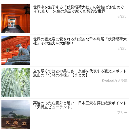
世界中を魅了する「伏見稲荷大社」の神髄は”お山めぐ
り”にあり！朱色の鳥居が続く幻想的な世界
ガロン
世界の観光客に愛される幻想的な千本鳥居「伏見稲荷大
社」その魅力を大解剖！
ガロン
立ち尽くすほどの美しさ！京都を代表する観光スポット
嵐山の「竹林の小径」【まとめ】
Kyotopiカメラ部
高速のったら意外と近い！日本三景を拝む絶景ポイント
「天橋立ビューランド」
アリー