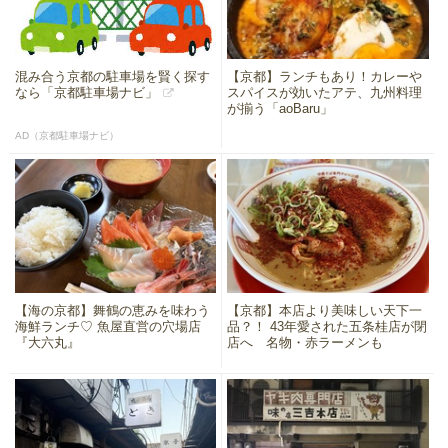
混み合う京都の駐車場を賢く探す
【京都】ランチもあり！カレーや
なら「京都駐車場ナビ」
スパイスが効いたアテ、九州料理
が揃う「aoBaru」
AD（京都駐車場ナビ）
【海の京都】舞鶴の恵みを味わう
【京都】本店より美味しい天下一
海鮮ランチ♡ 魚屋直営の穴場店
品？！ 43年愛された五条桂店が閉
『大六丸』
店へ 名物・赤ラーメンも