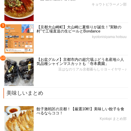
キョウトピラーメン部
9
【京都大山崎町】大山崎に夏祭りが誕生！“実験の
村”で工場直送の生ビールとBondance
kyotonisiyama hotsuu
10
【お盆グルメ】京都市内の超穴場ぶどう名産地☆人
気品種シャインマスカットも「寺本農園」
豆はなのリアル京都暮らし☆ヨ～イヤサ～♪
美味しいまとめ
餃子激戦区の京都！【厳選10軒】美味しい餃子を食
べるならココ！
Kyotopi まとめ部