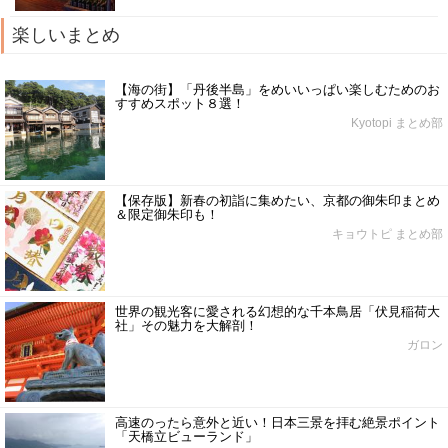
楽しいまとめ
【海の街】「丹後半島」をめいいっぱい楽しむためのお
すすめスポット８選！
Kyotopi まとめ部
【保存版】新春の初詣に集めたい、京都の御朱印まとめ
＆限定御朱印も！
キョウトピ まとめ部
世界の観光客に愛される幻想的な千本鳥居「伏見稲荷大
社」その魅力を大解剖！
ガロン
高速のったら意外と近い！日本三景を拝む絶景ポイント
「天橋立ビューランド」