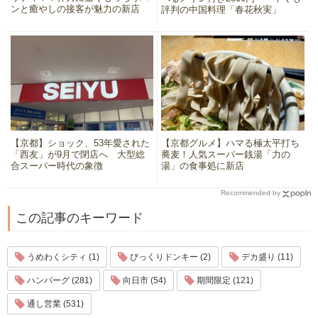
ンと癒やしの接客が魅力の新店
評判の中国料理「春花秋実」
【京都】ショック、53年愛された
【京都グルメ】ハマる極太平打ち
「西友」が9月で閉店へ 大型総
蕎麦！人気スーパー銭湯「力の
合スーパー時代の象徴
湯」の食事処に新店
Recommended by
この記事のキーワード
うめわくシティ (1)
びっくりドンキー (2)
デカ盛り (11)
ハンバーグ (281)
向日市 (54)
期間限定 (121)
通し営業 (531)