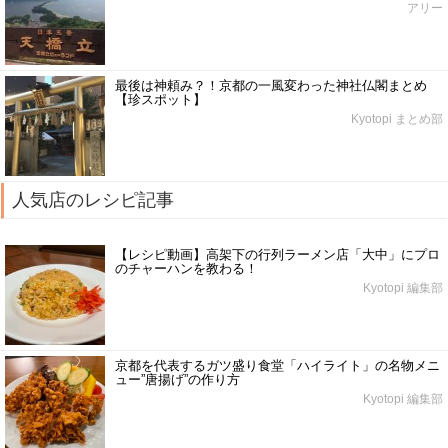
アリー
最後は神頼み？！京都の一風変わった神社仏閣まとめ
【珍スポット】
Kyotopi まとめ部
人気店のレシピ記事
【レシピ動画】高架下の行列ラーメン店「大中」にプロ
のチャーハンを教わる！
Kyotopi 編集部
京都を代表するガツ盛り食堂「ハイライト」の名物メニ
ュー”唐揚げ”の作り方
Kyotopi 編集部