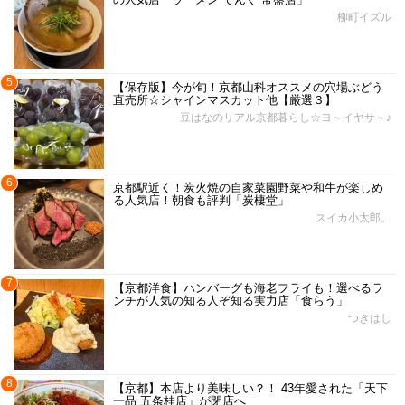
柳町イズル
5
【保存版】今が旬！京都山科オススメの穴場ぶどう
直売所☆シャインマスカット他【厳選３】
豆はなのリアル京都暮らし☆ヨ～イヤサ～♪
6
京都駅近く！炭火焼の自家菜園野菜や和牛が楽しめ
る人気店！朝食も評判「炭棲堂」
スイカ小太郎。
7
【京都洋食】ハンバーグも海老フライも！選べるラ
ンチが人気の知る人ぞ知る実力店「食らう」
つきはし
8
【京都】本店より美味しい？！ 43年愛された「天下
一品 五条桂店」が閉店へ