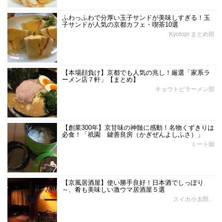
ふわっふわで分厚い玉子サンドが美味しすぎる！玉
子サンドが人気の京都カフェ・喫茶10選
Kyotopi まとめ部
【本場顔負け】京都でも人気の兆し！厳選「家系ラ
ーメン店７軒」【まとめ】
キョウトピラーメン部
【創業300年】京甘味の神髄に感動！名物くずきりは
必食！「祇園 鍵善良房（かぎぜんよしふさ）」
ミート姫
【京風居酒屋】使い勝手良好！日本酒でしっぽり
～、肴も美味しい激ウマ居酒屋５選
スイカ小太郎。