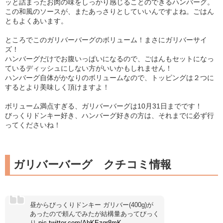
ッと詰まったお肉の味をしっかり感じることのできるハンバーグ。
この和風のソースが、またあっさりとしていいんですよね。ごはん
ともよくあいます。
ところでこのガリバーバーグのボリューム！まさにガリバーサイ
ズ！
ハンバーグだけでお腹いっぱいになるので、ごはんもセットになっ
ているディッシュにしない方がいいかもしれません！
ハンバーグ自体がかなりのボリュームなので、トッピングは２つに
するとより美味しく頂けますよ！
ボリューム満点すぎる、ガリバーバーグは10月31日までです！
びっくりドンキー好き、ハンバーグ好きの方は、それまでに必ず行
ってくださいね！
ガリバーバーグ クチコミ情報
昼からびっくりドンキー ガリバー(400g)が
あったので頼んでみたが結構量あってびっく
り
pic.twitter.com/AhKEzqr8mK