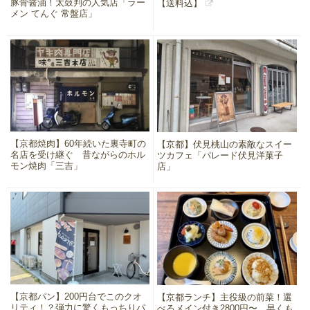
豚骨醤油！太鼓判の人気店「ラー
【送料込】
メン てんぐ 常盤店」
【京都焼肉】60年続いた裏寺町の
【京都】伏見桃山の素敵なスイー
名店を受け継ぐ 昔ながらのホル
ツカフェ「パレード伏見洋菓子
モン焼肉「三吉」
店」
【京都パン】200円台でこのクオ
【京都ランチ】主役級の前菜！選
リティ！？弾力に驚くもっちりパ
べるメイン付き2800円〜 早くも