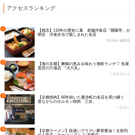
アクセスランキング
1
【残念】110年の歴史に幕 老舗洋食店「開陽亭」が
閉店 洋食弁当で親しまれた名店
Kyotopi 編集部
2
【海の京都】舞鶴の恵みを味わう海鮮ランチ♡ 魚屋
直営の穴場店 『大六丸』
ぐるみちゃん
3
【京都焼肉】60年続いた裏寺町の名店を受け継ぐ
昔ながらのホルモン焼肉「三吉」
つきはし
4
【京都ラーメン】段違いでウマい豚骨醤油！太鼓判
の人気店「ラーメン てんぐ 常盤店」