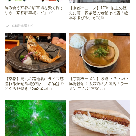
混み合う京都の駐車場を賢く探す
【京都ニュース】170年以上の歴
なら「京都駐車場ナビ」
史に幕…四条通の老舗そば店「総
本家ゑびや」が閉店
AD（京都駐車場ナビ）
【京都】烏丸の路地裏にライブ感
【京都ラーメン】段違いでウマい
溢れる炉端酒場が誕生！名物はの
豚骨醤油！太鼓判の人気店「ラー
どぐろ姿焼き「SuSuCoLi」
メン てんぐ 常盤店」