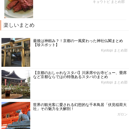
キョウトピ まとめ部
楽しいまとめ
最後は神頼み？！京都の一風変わった神社仏閣まとめ
【珍スポット】
Kyotopi まとめ部
【京都のおしゃれなスタバ】川床席やお寺ビュー、畳席
など京都ならではの特徴あるスタバのまとめ
Kyotopi まとめ部
世界の観光客に愛される幻想的な千本鳥居「伏見稲荷大
社」その魅力を大解剖！
ガロン