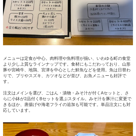
メニューは定食が中心。肉料理や魚料理が揃い、いわゆる町の食堂
より少し上質なラインナップです。食材にもこだわっており、山形
豚や宮崎牛、地鶏、宮津を中心とした鮮魚などを使用。魚は日替わ
りで、ブリやスズキ、カツオなどが並び、お魚メニューも好評で
す。
注文はメインを選び、ごはん・漬物・みそ汁が付くAセットと、さ
らに小鉢が2品付くBセットを選ぶスタイル。みそ汁を豚汁に変更で
きるほか、唐揚げや海老フライの追加も可能です。単品注文にも対
応しています。