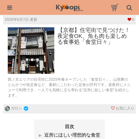
2026年6月7日 更新
0
【京都】住宅街で見つけた！
夜定食OK、魚も肉も楽しめ
る食事処「食堂日々」
西ノ京エリアの住宅街に2025年春オープンした「食堂日々」。山形豚の
とんかつや魚定食など、素材にこだわった定食が評判です。昼夜同じメニ
ューで利用でき、一人でも気軽に立ち寄れる“近所に欲しい食堂”を紹介し
ます。
お気に入り
ガロン
目次
近所にほしい理想的な食堂