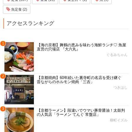
魚定食 (2)
アクセスランキング
1
【海の京都】舞鶴の恵みを味わう海鮮ランチ♡ 魚屋
直営の穴場店 『大六丸』
ぐるみちゃん
2
【京都焼肉】60年続いた裏寺町の名店を受け継ぐ
昔ながらのホルモン焼肉「三吉」
つきはし
3
【京都ラーメン】段違いでウマい豚骨醤油！太鼓判
の人気店「ラーメン てんぐ 常盤店」
柳町イズル