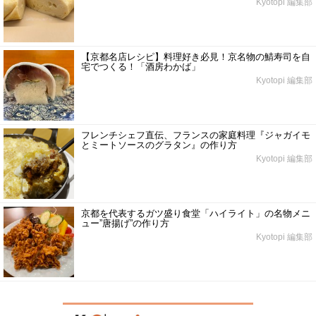
Kyotopi 編集部
【京都名店レシピ】料理好き必見！京名物の鯖寿司を自
宅でつくる！「酒房わかば」
Kyotopi 編集部
フレンチシェフ直伝、フランスの家庭料理『ジャガイモ
とミートソースのグラタン』の作り方
Kyotopi 編集部
京都を代表するガツ盛り食堂「ハイライト」の名物メニ
ュー”唐揚げ”の作り方
Kyotopi 編集部