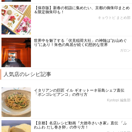
【保存版】新春の初詣に集めたい、京都の御朱印まとめ
＆限定御朱印も！
キョウトピ まとめ部
世界中を魅了する「伏見稲荷大社」の神髄は”お山めぐ
り”にあり！朱色の鳥居が続く幻想的な世界
ガロン
人気店のレシピ記事
イタリアンの巨匠 イル ギオットーネ笹島シェフ直伝
「ボンゴレビアンコ」の作り方
Kyotopi 編集部
【京都】名店レシピ動画『大徳寺さいき家』直伝 「ふ
わふわ だし巻き卵」の作り方！