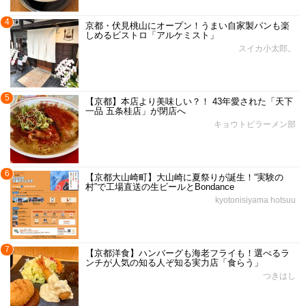
4
京都・伏見桃山にオープン！うまい自家製パンも楽
しめるビストロ「アルケミスト」
スイカ小太郎。
5
【京都】本店より美味しい？！ 43年愛された「天下
一品 五条桂店」が閉店へ
キョウトピラーメン部
6
【京都大山崎町】大山崎に夏祭りが誕生！“実験の
村”で工場直送の生ビールとBondance
kyotonisiyama hotsuu
7
【京都洋食】ハンバーグも海老フライも！選べるラ
ンチが人気の知る人ぞ知る実力店「食らう」
つきはし