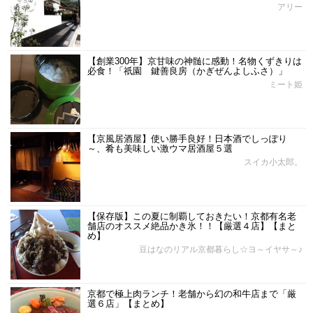
アリー
【創業300年】京甘味の神髄に感動！名物くずきりは
必食！「祇園 鍵善良房（かぎぜんよしふさ）」
ミート姫
【京風居酒屋】使い勝手良好！日本酒でしっぽり
～、肴も美味しい激ウマ居酒屋５選
スイカ小太郎。
【保存版】この夏に制覇しておきたい！京都有名老
舗店のオススメ絶品かき氷！！【厳選４店】【まと
め】
豆はなのリアル京都暮らし☆ヨ～イヤサ～♪
京都で極上肉ランチ！老舗から幻の和牛店まで「厳
選６店」【まとめ】