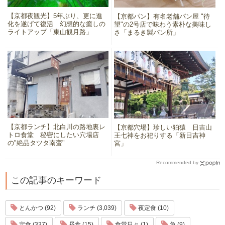
【京都夜観光】5年ぶり、更に進
【京都パン】有名老舗パン屋 "待
化を遂げて復活 幻想的な癒しの
望"の2号店で味わう素朴な美味し
ライトアップ「東山観月路」
さ「まるき製パン所」
【京都ランチ】北白川の路地裏レ
【京都穴場】珍しい狛猿 日吉山
トロ食堂 秘密にしたい穴場店
王七神をお祀りする「新日吉神
の"絶品タツタ南蛮"
宮」
Recommended by
この記事のキーワード
とんかつ (92)
ランチ (3,039)
夜定食 (10)
定食 (337)
昼食 (15)
食堂日々 (1)
魚 (9)