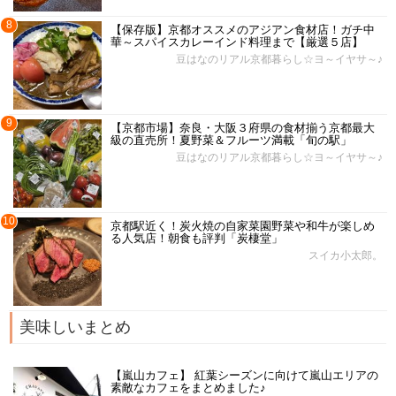
8
【保存版】京都オススメのアジアン食材店！ガチ中
華～スパイスカレーインド料理まで【厳選５店】
豆はなのリアル京都暮らし☆ヨ～イヤサ～♪
9
【京都市場】奈良・大阪３府県の食材揃う京都最大
級の直売所！夏野菜＆フルーツ満載「旬の駅」
豆はなのリアル京都暮らし☆ヨ～イヤサ～♪
10
京都駅近く！炭火焼の自家菜園野菜や和牛が楽しめ
る人気店！朝食も評判「炭棲堂」
スイカ小太郎。
美味しいまとめ
【嵐山カフェ】 紅葉シーズンに向けて嵐山エリアの
素敵なカフェをまとめました♪