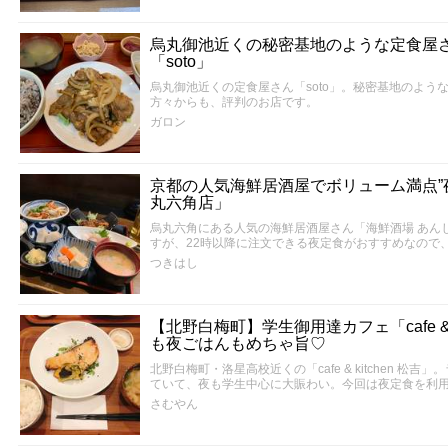
烏丸御池近くの秘密基地のような定食屋
「soto」
烏丸御池近くの定食屋さん「soto」。秘密基地のよう
方々からも、評判のお店です。
ガロン
京都の人気海鮮居酒屋でボリューム満点”夜
丸六角店」
烏丸六角にある人気の海鮮居酒屋さん「海鮮酒場 あん
すが、22時以降に注文できる夜定食がおすすめなので
つきはし
【北野白梅町】学生御用達カフェ「cafe & 
も夜ごはんもめちゃ旨♡
北野白梅町・洛星高校近くの「cafe & kitchen 
ていて、夜も学生中心に大賑わい。今回は夜定食を利
さむやん