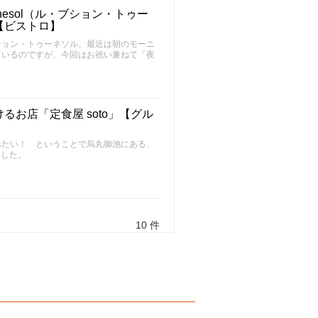
urnesol（ル・ブション・トゥー
【ビストロ】
ション・トゥーネソル。最近は朝のモーニ
ているのですが、今回はお祝い兼ねて「夜
お店「定食屋 soto」【グル
べたい！ ということで烏丸御池にある、
ました。
10 件