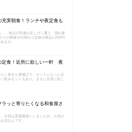
の充実朝食！ランチや夜定食も
ら」。地元の常連が足しげく通う、隠れ家
りの朝食や日替わり定食が税込1,000円
しめます。
の定食！近所に欲しい一軒 夜
はだし巻きと唐揚げで、セットになった定
ょい飲みセットもあり。まさに近所に欲し
フラッと寄りたくなる和食屋さ
」。今回は居酒屋使いしましたが、人気の
いお店なんです。