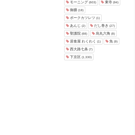
モーニング
東寺
(603)
(94)
御膳
(18)
ポークカツレツ
(1)
あんじ
だし巻き
(2)
(27)
聖護院
烏丸六角
(68)
(8)
居食屋 わくわく
魚
(1)
(9)
西大路七条
(7)
下京区
(1,330)