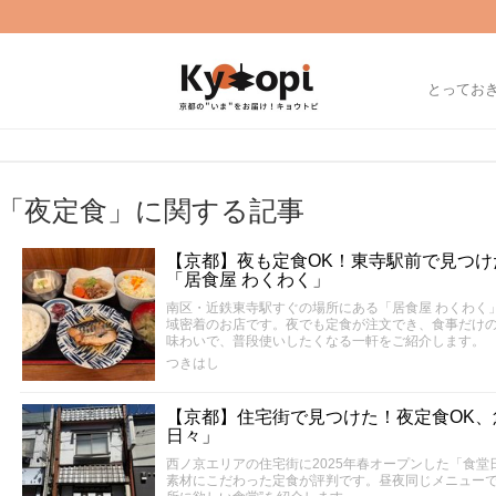
とってお
「夜定食」に関する記事
【京都】夜も定食OK！東寺駅前で見つ
「居食屋 わくわく」
南区・近鉄東寺駅すぐの場所にある「居食屋 わくわく
域密着のお店です。夜でも定食が注文でき、食事だけ
味わいで、普段使いしたくなる一軒をご紹介します。
つきはし
【京都】住宅街で見つけた！夜定食OK
日々」
西ノ京エリアの住宅街に2025年春オープンした「食
素材にこだわった定食が評判です。昼夜同じメニューで