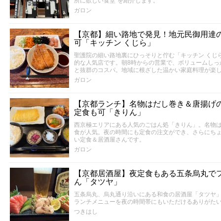
所に欲しい食堂”を紹介します。
ガロン
【京都】細い路地で発見！地元民御用達
可「キッチン くじら」
聖護院の細い路地裏にひっそりと佇む「キッチン くじ
的な人気店です。朝8時からの営業で、ボリュームしっか
と抜群のコスパ。地域に根ざした温かい家庭料理が楽
ガロン
【京都ランチ】名物はだし巻き＆唐揚げ
定食も可「きりん」
西京極エリアにある人気のごはん処「きりん」。名物
食が人気。夜の時間にも定食の注文ができ、さらにち
い定食＆居酒屋さんです。
ガロン
【京都居酒屋】夜定食もある五条烏丸で
ん「タツヤ」
五条烏丸、烏丸通り沿いにある和食の居酒屋「タツヤ
ランチメニューを夜の時間帯にもいただけるありがた
つきはし