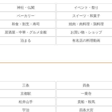
神社・仏閣
イベント・祭り
ベーカリー
スイーツ・和菓子
和食・割烹・寿司
焼肉・肉料理・鶏料理
居酒屋・中華・グルメ全般
お買い物・ショップ
泊まる
有名店の料理動画
三条
四条
京都駅
一乗寺
松井山手
貴船・鞍馬
宇治
四条大宮