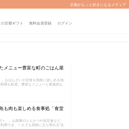
京都がもっと好きになるメディア
きの京都ギフト
無料会員登録
ログイン
けたメニュー豊富な町のごはん屋
」。おばんざいや定食を気軽に楽しめる地
の利用も歓迎。豊富なメニューと家庭的な
、魚も肉も楽しめる食事処「食堂
堂日々」。山形豚のとんかつや魚定食など、
利用でき、一人でも気軽に立ち寄れる“近