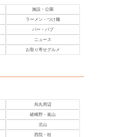
施設・公園
ラーメン・つけ麺
バー・パブ
ニュース
お取り寄せグルメ
烏丸周辺
嵯峨野・嵐山
北山
西院・桂