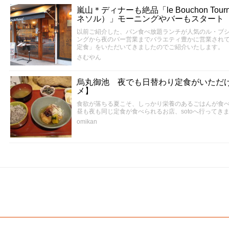
嵐山＊ディナーも絶品「le Bouchon To
ネソル）」モーニングやバーもスタート
以前ご紹介した、パン食べ放題ランチが人気のル・ブ
ングから夜のバー営業までバラエティ豊かに営業され
定食」をいただいてきましたのでご紹介いたします。
さむやん
烏丸御池 夜でも日替わり定食がいただける
メ】
食欲が落ちる夏こそ、しっかり栄養のあるごはんが食
昼も夜も同じ定食が食べられるお店、sotoへ行ってき
omikan