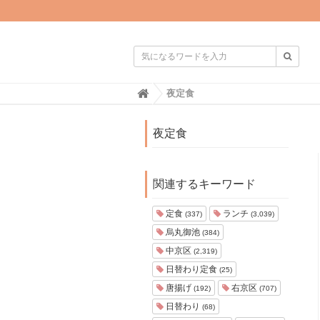

H
夜定食
o
m
e
夜定食
関連するキーワード
定食
ランチ
(337)
(3,039)
烏丸御池
(384)
中京区
(2,319)
日替わり定食
(25)
唐揚げ
右京区
(192)
(707)
日替わり
(68)