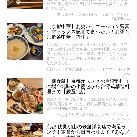
た選べるお惣菜ランチはリピーターも多く、お値
打ちで人気。
豆はなのリアル京都暮らし☆ヨ～イヤサ～♪
|
14,978
view
【京都中華】お粥バリエーション豊富
☆デトックス感覚で食べたい！お粥と
京野菜中華「福住」
おおきに～豆はなどす☆今回は上京区西陣エリア
にあるお粥と京野菜を使った中華料理が人気のお
店。お粥バリエーション豊富で単品でも注文でき
ますが、今回は日替わりお粥の付いたランチをい
ただきました。
豆はなのリアル京都暮らし☆ヨ～イヤサ～♪
|
7,738
view
【保存版】京都オススメの台湾料理！
本場台北味の小籠包から台湾式精進料
理まで【厳選5店】
おおきに～豆はなどす☆今回は京都オススメの台
湾料理店を集めました。行列人気店から本場台北
の台湾料理日本支店まで。
豆はなのリアル京都暮らし☆ヨ～イヤサ～♪
|
21,517
view
京都 伏見桃山の老舗洋食店で満足ラ
ンチ！定番から日替わりまで多彩なメ