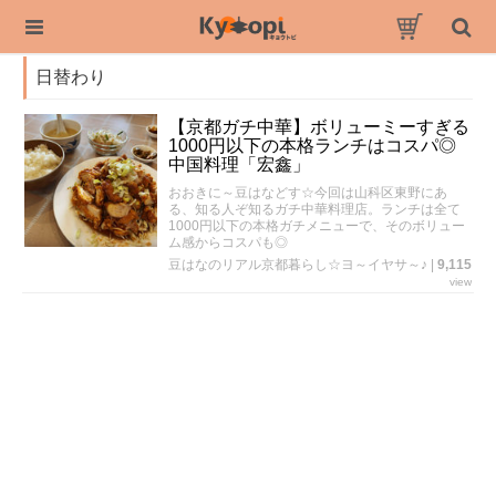
日替わり
【京都ガチ中華】ボリューミーすぎる
1000円以下の本格ランチはコスパ◎
中国料理「宏鑫」
おおきに～豆はなどす☆今回は山科区東野にあ
る、知る人ぞ知るガチ中華料理店。ランチは全て
1000円以下の本格ガチメニューで、そのボリュー
ム感からコスパも◎
豆はなのリアル京都暮らし☆ヨ～イヤサ～♪
|
9,115
view