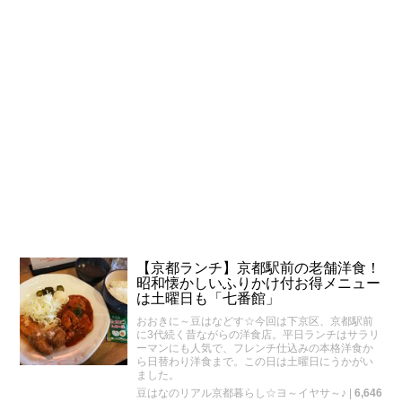
【京都ランチ】京都駅前の老舗洋食！
昭和懐かしいふりかけ付お得メニュー
は土曜日も「七番館」
おおきに～豆はなどす☆今回は下京区、京都駅前
に3代続く昔ながらの洋食店。平日ランチはサラリ
ーマンにも人気で、フレンチ仕込みの本格洋食か
ら日替わり洋食まで。この日は土曜日にうかがい
ました。
豆はなのリアル京都暮らし☆ヨ～イヤサ～♪
|
6,646