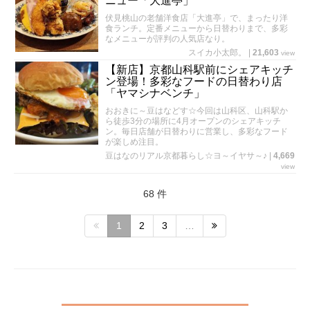
ニュー「大進亭」
伏見桃山の老舗洋食店「大進亭」で、まったり洋
食ランチ。定番メニューから日替わりまで、多彩
なメニューが評判の人気店なり。
スイカ小太郎。
|
21,603
view
【新店】京都山科駅前にシェアキッチ
ン登場！多彩なフードの日替わり店
「ヤマシナベンチ」
おおきに～豆はなどす☆今回は山科区、山科駅か
ら徒歩3分の場所に4月オープンのシェアキッチ
ン。毎日店舗が日替わりに営業し、多彩なフード
が楽しめ注目。
豆はなのリアル京都暮らし☆ヨ～イヤサ～♪
|
4,669
view
68 件
1
2
3
…