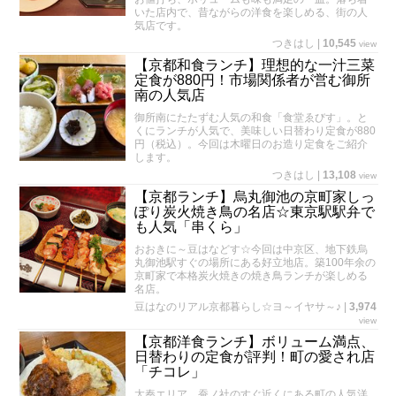
いた店内で、昔ながらの洋食を楽しめる、街の人
気店です。
つきはし
|
10,545
view
【京都和食ランチ】理想的な一汁三菜
定食が880円！市場関係者が営む御所
南の人気店
御所南にたたずむ人気の和食「食堂ゑびす」。と
くにランチが人気で、美味しい日替わり定食が880
円（税込）。今回は木曜日のお造り定食をご紹介
します。
つきはし
|
13,108
view
【京都ランチ】烏丸御池の京町家しっ
ぽり炭火焼き鳥の名店☆東京駅駅弁で
も人気「串くら」
おおきに～豆はなどす☆今回は中京区、地下鉄烏
丸御池駅すぐの場所にある好立地店。築100年余の
京町家で本格炭火焼きの焼き鳥ランチが楽しめる
名店。
豆はなのリアル京都暮らし☆ヨ～イヤサ～♪
|
3,974
view
【京都洋食ランチ】ボリューム満点、
日替わりの定食が評判！町の愛され店
「チコレ」
太秦エリア、蚕ノ社のすぐ近くにある町の人気洋