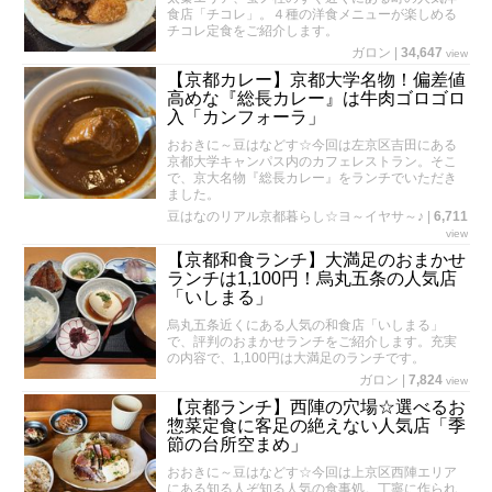
食店「チコレ」。４種の洋食メニューが楽しめる
チコレ定食をご紹介します。
ガロン
|
34,647
view
【京都カレー】京都大学名物！偏差値
高めな『総長カレー』は牛肉ゴロゴロ
入「カンフォーラ」
おおきに～豆はなどす☆今回は左京区吉田にある
京都大学キャンパス内のカフェレストラン。そこ
で、京大名物『総長カレー』をランチでいただき
ました。
豆はなのリアル京都暮らし☆ヨ～イヤサ～♪
|
6,711
view
【京都和食ランチ】大満足のおまかせ
ランチは1,100円！烏丸五条の人気店
「いしまる」
烏丸五条近くにある人気の和食店「いしまる」
で、評判のおまかせランチをご紹介します。充実
の内容で、1,100円は大満足のランチです。
ガロン
|
7,824
view
【京都ランチ】西陣の穴場☆選べるお
惣菜定食に客足の絶えない人気店「季
節の台所空まめ」
おおきに～豆はなどす☆今回は上京区西陣エリア
にある知る人ぞ知る人気の食事処。丁寧に作られ