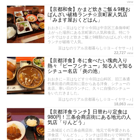
view
【京都和食】かまど炊きご飯＆9種お
ばんざい破格ランチ☆京町家人気店
「みます屋おくどはん」
おおきに～豆はなどす☆今回は中京区三条御幸町
上がった場所にある京町家の人気和食店。特にラ
ンチではかまど炊きご飯と9種類のおばんざい付き
ランチが破格で人気。
豆はなのリアル京都暮らし☆ヨ～イヤサ～♪
|
22,727
view
【京都洋食】冬に食べたい塊肉入り
熱々『ビーフシチュー』知る人ぞ知る
シチュー名店「炎の池」
おおきに～豆はなどす☆今回は山科区、旧三条通
竹鼻街道の商店街に昔からある洋食、シチューの
名店。寒い日のランチに、久々に自慢のシチュー
をいただきました。
豆はなのリアル京都暮らし☆ヨ～イヤサ～♪
|
18,063
view
【京都洋食ランチ】日替わり定食は
980円！三条会商店街にある地元の人
気店「りんどう」
二条城近くの三条会商店街、地元で長年愛される
洋食店「りんどう」。ランチは日替わりで980円と
お値打ち、ボリュームも味も満足の一皿。落ち着