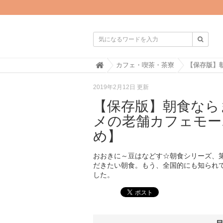

H
カフェ・喫茶・茶寮
o
m
2019年2月12日 更新
e
【保存版】朝食なら
メの老舗カフェモー
め】
おおきに～豆はなどす☆朝食シリーズ、
だきたい朝食。もう、全国的にも知られ
した。