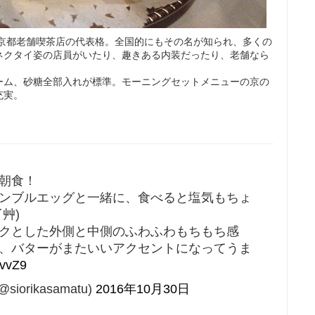
る京都老舗喫茶店の代表格。全国的にもその名が知られ、多くの
ネクタイ姿の店員がいたり、趣きある内装だったり、老舗なら
ーム、砂糖全部入れが標準。モーニングセットメニューの京の
充実。
朝食！
ンブルエッグと一緒に、食べると塩気もちょ
艸)
クとした外側と中側のふわふわもちもち感
、バターがまたいいアクセントになってうま
DvvZ9
rikasamatu)
2016年10月30日