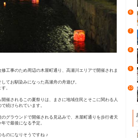
6
7
8
9
改修工事のため周辺の木屋町通り、高瀬川エリアで開催されま
そしてお馴染みになった高瀬舟の舟遊び。
ます。
10
ら開催されるこの夏祭りは、まさに地域住民とそこに関わる人
ので続けられています。
校のグラウンドで開催される見込みで、木屋町通りを歩行者天
今年で最後になる予定。
ものになりそうですね ♪