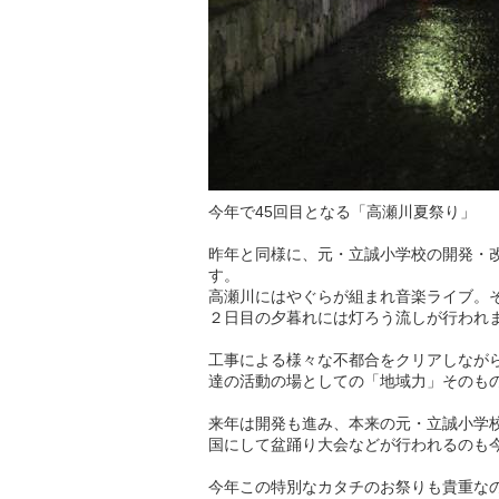
今年で45回目となる「高瀬川夏祭り」
昨年と同様に、元・立誠小学校の開発・
す。
高瀬川にはやぐらが組まれ音楽ライブ。
２日目の夕暮れには灯ろう流しが行われ
工事による様々な不都合をクリアしなが
達の活動の場としての「地域力」そのも
来年は開発も進み、本来の元・立誠小学
国にして盆踊り大会などが行われるのも
今年この特別なカタチのお祭りも貴重なの