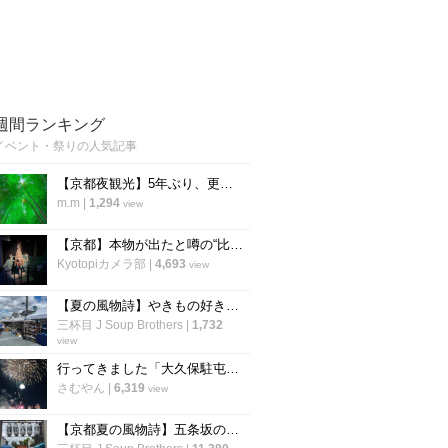
週間ランキング
イベント・祭りの人気記事
【京都夜観光】5年ぶり、更に進化を遂げて復活 幻想的な癒しのライトアップ「東山観月路」
m.m
|
1,294
view
【京都】本物が出たと噂の“比叡山お化け屋敷”が26年ぶりに復活！あの恐怖体験が蘇る
Kyotopiカメラ部
|
4,693
view
【夏の風物詩】やきもの好きよ、京都へ集え！清水焼の五条坂名物イベント「五条若宮陶器祭」
三杯目 J Soup Brothers
|
1,732
view
行ってきました「大久保駐屯地夏まつり」8/9は「桂駐屯地納涼夏祭り」開催【イベント】
さむやん
|
6,319
view
【京都夏の風物詩】五条坂の名物イベント『陶器まつり』が名称改め再始動「五条若宮陶器祭」