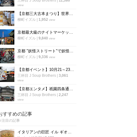
三杯目 J Soup Brothers
|
11,380
view
【京都三大古本まつり】世界遺産・下鴨神社の糺の森で毎年恒例「下鴨納涼古本まつり」が開催
柳町イズル
|
1,952
view
京都最大級のナイトマーケット「京都夜市」が東本願寺前で開催
柳町イズル
|
9,840
view
京都 "妖怪ストリート"で妖怪フリマ「モノノケ市」&「一条百鬼夜行」開催！
柳町イズル
|
9,336
view
【京都イベント】10月21～23日開催☆京都最大級の大陶器市「清水焼の郷まつり」
三杯目 J Soup Brothers
|
3,061
view
【京都エンタメ】祇園四条通り歌舞伎発祥地『京都南座』の夏以降が熱い！注目作品続々☆
三杯目 J Soup Brothers
|
2,247
view
おすすめの記事
今注目の記事
イタリアンの巨匠 イル ギオットーネ笹島シェフ直伝「ボンゴレビアンコ」の作り方