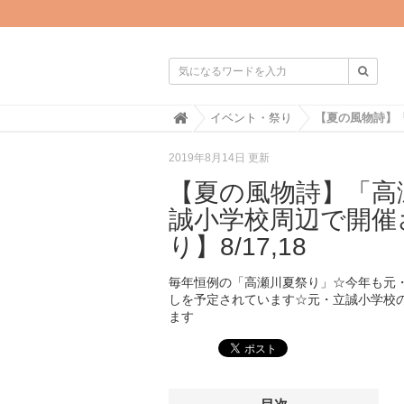

H
イベント・祭り
o
m
2019年8月14日 更新
e
【夏の風物詩】「高
誠小学校周辺で開催
り】8/17,18
毎年恒例の「高瀬川夏祭り」☆今年も元
しを予定されています☆元・立誠小学校
ます