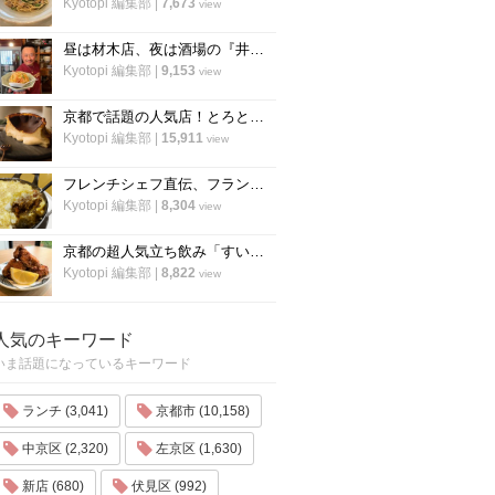
Kyotopi 編集部
|
7,673
view
昼は材木店、夜は酒場の『井倉木材』が教える「裏技チャーハン（焼き飯）」の作り方！
Kyotopi 編集部
|
9,153
view
京都で話題の人気店！とろとろ濃厚バスクチーズケーキの作り方〜「フォーチュンガーデン京都」
Kyotopi 編集部
|
15,911
view
フレンチシェフ直伝、フランスの家庭料理『ジャガイモとミートソースのグラタン』の作り方
Kyotopi 編集部
|
8,304
view
京都の超人気立ち飲み「すいば」が美味しい『から揚げ』の作り方を伝授！
Kyotopi 編集部
|
8,822
view
人気のキーワード
いま話題になっているキーワード
ランチ (3,041)
京都市 (10,158)
中京区 (2,320)
左京区 (1,630)
新店 (680)
伏見区 (992)