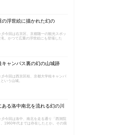
重の浮世絵に描かれた幻の
～FU～☆彡今回は右京区、京都随一の観光スポッ
な滝。かつて広重の浮世絵にも登場した
桂キャンパス裏の幻の山城跡
～FU～☆彡今回は西京区桂、京都大学桂キャンパ
たという山城。
にある洛中南北を流れる幻の川
～FU～☆彡今回は洛中、南北を走る通り「西洞院
、1960年代までは存在したとか。その痕