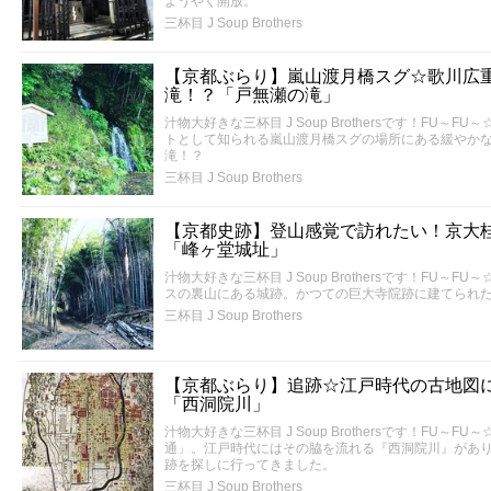
ようやく開放。
三杯目 J Soup Brothers
【京都ぶらり】嵐山渡月橋スグ☆歌川広
滝！？「戸無瀬の滝」
汁物大好きな三杯目 J Soup Brothersです！FU
トとして知られる嵐山渡月橋スグの場所にある緩やか
滝！？
三杯目 J Soup Brothers
【京都史跡】登山感覚で訪れたい！京大
「峰ヶ堂城址」
汁物大好きな三杯目 J Soup Brothersです！FU
スの裏山にある城跡。かつての巨大寺院跡に建てられ
三杯目 J Soup Brothers
【京都ぶらり】追跡☆江戸時代の古地図
「西洞院川」
汁物大好きな三杯目 J Soup Brothersです！FU
通」。江戸時代にはその脇を流れる『西洞院川』があり
跡を探しに行ってきました。
三杯目 J Soup Brothers