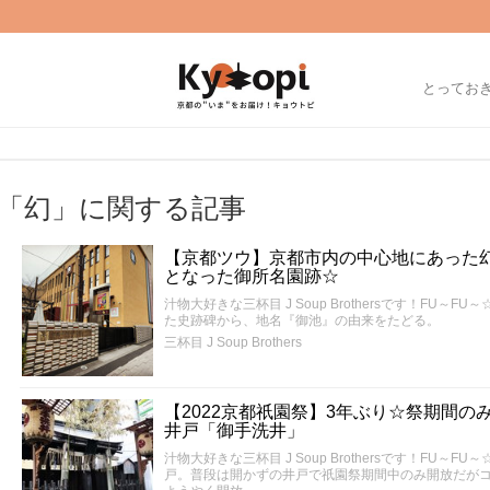
とってお
「幻」に関する記事
【京都ツウ】京都市内の中心地にあった
となった御所名園跡☆
汁物大好きな三杯目 J Soup Brothersです！FU
た史跡碑から、地名『御池』の由来をたどる。
三杯目 J Soup Brothers
【2022京都祇園祭】3年ぶり☆祭期間
井戸「御手洗井」
汁物大好きな三杯目 J Soup Brothersです！FU
戸。普段は開かずの井戸で祇園祭期間中のみ開放だがコ