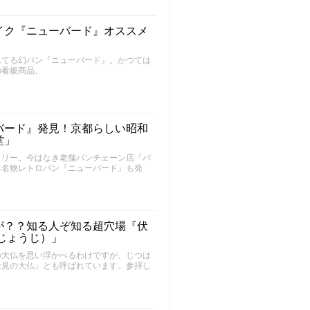
イク『ニューバード』オススメ
れてる幻パン『ニューバード』。かつては
の看板商品。
バード』発見！京都らしい昭和
堂」
カリー。今はなき老舗パンチェーン店「バ
る名物レトロパン『ニューバード』も発
が？？知る人ぞ知る超穴場『伏
じょうじ）」
の大仏を思い浮かべるわけですが、じつは
伏見の大仏」とも呼ばれています。参拝し