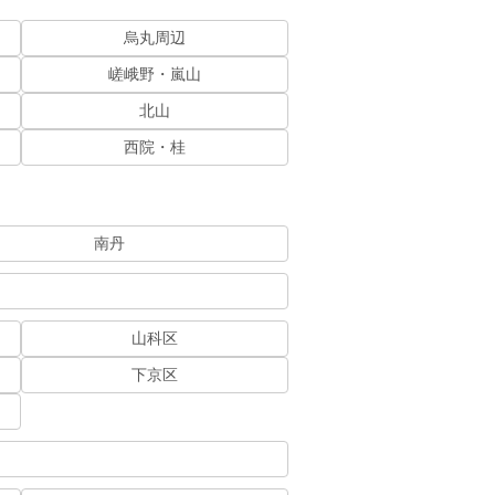
烏丸周辺
嵯峨野・嵐山
北山
西院・桂
南丹
山科区
下京区