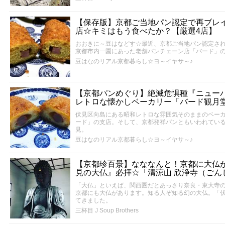
【保存版】京都ご当地パン認定で再ブレ
店☆キミはもう食べたか？【厳選4店】
おおきに～豆はなどす☆最近、京都ご当地パン認定さ
京都市内一園にあった老舗パンチェーン店「バード」
豆はなのリアル京都暮らし☆ヨ～イヤサ～♪
【京都パンめぐり】絶滅危惧種『ニュー
レトロな懐かしベーカリー「バード観月
伏見区向島にある昭和レトロな雰囲気そのままのベー
ード」の支店。そして、京都発祥パンともいわれてい
見。
豆はなのリアル京都暮らし☆ヨ～イヤサ～♪
【京都珍百景】なななんと！京都に大仏
見の大仏』必拝☆「清涼山 欣浄寺（ごん
「大仏」といえば、関西圏だとあっさり奈良・東大寺
京都にも大仏があります。知る人ぞ知る幻の大仏。「
てきました。
三杯目 J Soup Brothers