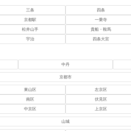
三条
四条
京都駅
一乗寺
松井山手
貴船・鞍馬
宇治
四条大宮
中丹
京都市
東山区
左京区
南区
伏見区
中京区
上京区
山城