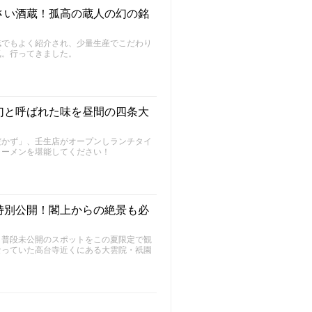
さい酒蔵！孤高の蔵人の幻の銘
誌でもよく紹介され、少量生産でこだわり
気。行ってきました。
幻と呼ばれた味を昼間の四条大
だかず」、壬生店がオープンしランチタイ
ラーメンを堪能してください！
特別公開！閣上からの絶景も必
、普段未公開のスポットをこの夏限定で観
なっていた高台寺近くにある大雲院・祇園