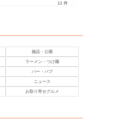
11 件
施設・公園
ラーメン・つけ麺
バー・パブ
ニュース
お取り寄せグルメ