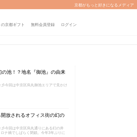
京都がもっと好きになるメディア
きの京都ギフト
無料会員登録
ログイン
幻の池！？地名『御池』の由来
～FU～☆彡今回は中京区烏丸御池エリアで見かけ
のみ開放されるオフィス街の幻の
～FU～☆彡今回は中京区烏丸通りにある幻の井
ロナ禍でしばらく閉鎖。今年3年ぶりに