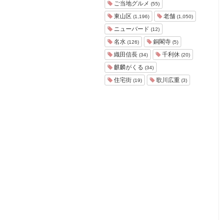
ご当地グルメ
(55)
東山区
老舗
(1,196)
(1,050)
ニューバード
(12)
名水
銅閣寺
(126)
(5)
織田信長
千利休
(34)
(20)
麒麟がくる
(34)
住宅街
歌川広重
(19)
(3)