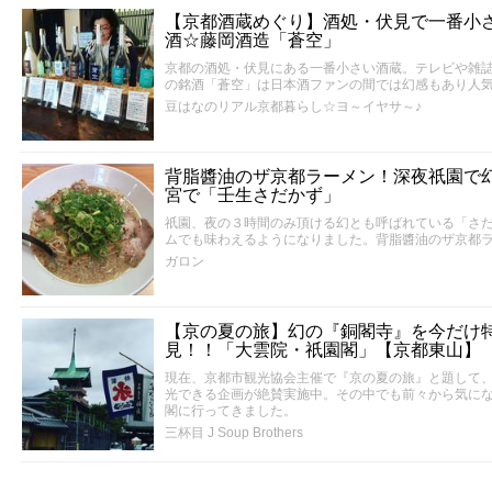
【京都酒蔵めぐり】酒処・伏見で一番小
酒☆藤岡酒造「蒼空」
京都の酒処・伏見にある一番小さい酒蔵。テレビや雑
の銘酒「蒼空」は日本酒ファンの間では幻感もあり人
豆はなのリアル京都暮らし☆ヨ～イヤサ～♪
背脂醬油のザ京都ラーメン！深夜祇園で
宮で「壬生さだかず」
祇園、夜の３時間のみ頂ける幻とも呼ばれている「さ
ムでも味わえるようになりました。背脂醬油のザ京都
ガロン
【京の夏の旅】幻の『銅閣寺』を今だけ
見！！「大雲院・祇園閣」【京都東山】
現在、京都市観光協会主催で『京の夏の旅』と題して
光できる企画が絶賛実施中。その中でも前々から気に
閣に行ってきました。
三杯目 J Soup Brothers