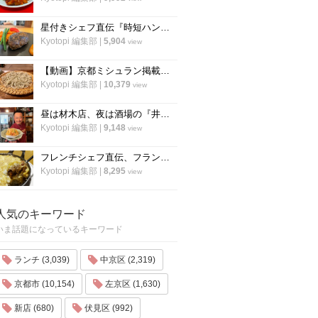
星付きシェフ直伝『時短ハンバーグ』の作り方！”合わせ調味料”が決め手！フランス料理「レーヌ デ プレ」
Kyotopi 編集部
|
5,904
view
【動画】京都ミシュラン掲載蕎麦店『花もも』店主が蕎麦を打つすべて
Kyotopi 編集部
|
10,379
view
昼は材木店、夜は酒場の『井倉木材』が教える「裏技チャーハン（焼き飯）」の作り方！
Kyotopi 編集部
|
9,148
view
フレンチシェフ直伝、フランスの家庭料理『ジャガイモとミートソースのグラタン』の作り方
Kyotopi 編集部
|
8,295
view
人気のキーワード
いま話題になっているキーワード
ランチ (3,039)
中京区 (2,319)
京都市 (10,154)
左京区 (1,630)
新店 (680)
伏見区 (992)