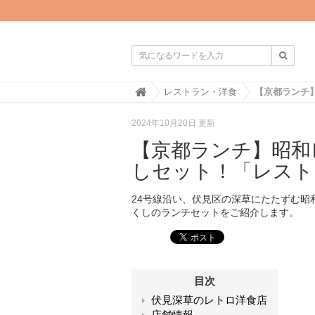

H
レストラン・洋食
o
m
2024年10月20日 更新
e
【京都ランチ】昭和
しセット！「レスト
24号線沿い、伏見区の深草にたたずむ昭
くしのランチセットをご紹介します。
目次
伏見深草のレトロ洋食店
店舗情報