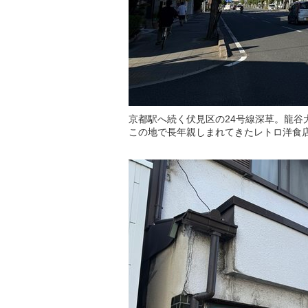
京都駅へ続く伏見区の24号線深草。龍谷
この地で長年親しまれてきたレトロ洋食