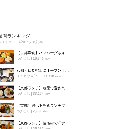
週間ランキング
レストラン・洋食の人気記事
【京都洋食】ハンバーグも海老フライも！選べるランチが人気の知る人ぞ知る実力店「食らう」
つきはし
|
18,746
view
京都・伏見桃山にオープン！うまい自家製パンも楽しめるビストロ「アルケミスト」
スイカ小太郎。
|
13,316
view
【京都ランチ】地元で愛される老舗洋食店！手作りの味をリーズナブルに「舟形」
つきはし
|
33,174
view
【京都】選べる洋食ランチプレートが人気！ご近所で愛される洋食バル「スロウフロウ」
つきはし
|
7,631
view
【京都ランチ】住宅街で洋食の新店を発見！満足度の高いプレートが評判「洋食堂nook」
つきはし
|
25,067
view