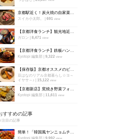
京都駅近く！炭火焼の自家菜園野菜や和牛が楽しめる人気店！朝食も評判「炭棲堂」
スイカ小太郎。
|
691
view
【京都洋食ランチ】観光地近くに佇む町の名店 ボリューミーな定食が評判！七条東山「里」
ガロン
|
8,471
view
【京都洋食ランチ】鉄板ハンバーグ健在！東山二条の人気店「イノツチ」が向かいに移転！
Kyotopi 編集部
|
9,322
view
【保存版】京都オススメのビストロ！ランチは行列必至店から予約必須店まで【厳選6店】
豆はなのリアル京都暮らし☆ヨ～
イヤサ～♪
|
15,122
view
【京都新店】窯焼き野菜フォカッチャが600円で食べ放題！五十棲系の新店が烏丸に
Kyotopi 編集部
|
11,611
view
おすすめの記事
今注目の記事
簡単！「韓国風ヤンニョムチキン」の作り方！京都の人気韓国料理店『ナム』に教わりました！
Kyotopi 編集部
|
9,992
view