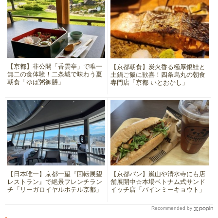
【京都】非公開「香雲亭」で唯一
【京都朝食】炭火香る極厚銀鮭と
無二の食体験！二条城で味わう夏
土鍋ご飯に歓喜！四条烏丸の朝食
朝食「ゆば粥御膳」
専門店「京都 いとおかし」
【日本唯一】京都一望『回転展望
【京都パン】嵐山や清水寺にも店
レストラン』で絶景フレンチラン
舗展開中☆本場ベトナム式サンド
チ「リーガロイヤルホテル京都」
イッチ店「バインミーキョウト」
Recommended by