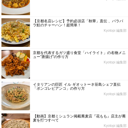
【京都名店レシピ】予約必須店「秋華」直伝 、パラパ
ラ鮭のチャーハン！超簡単！
Kyotopi 編集部
京都を代表するガツ盛り食堂「ハイライト」の名物メニ
ュー”唐揚げ”の作り方
Kyotopi 編集部
イタリアンの巨匠 イル ギオットーネ笹島シェフ直伝
「ボンゴレビアンコ」の作り方
Kyotopi 編集部
【動画】京都ミシュラン掲載蕎麦店『花もも』店主が蕎
麦を打つすべて
Kyotopi 編集部