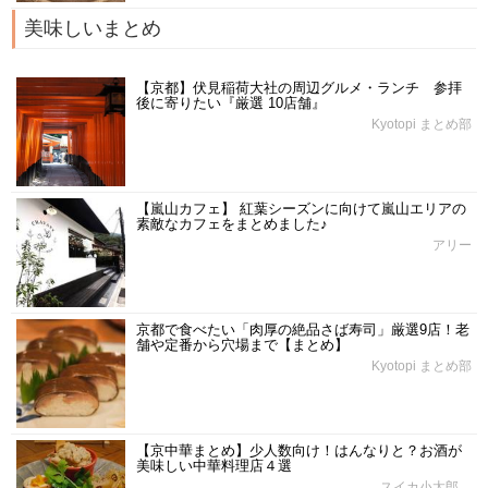
美味しいまとめ
【京都】伏見稲荷大社の周辺グルメ・ランチ 参拝
後に寄りたい『厳選 10店舗』
Kyotopi まとめ部
【嵐山カフェ】 紅葉シーズンに向けて嵐山エリアの
素敵なカフェをまとめました♪
アリー
京都で食べたい「肉厚の絶品さば寿司」厳選9店！老
舗や定番から穴場まで【まとめ】
Kyotopi まとめ部
【京中華まとめ】少人数向け！はんなりと？お酒が
美味しい中華料理店４選
スイカ小太郎。