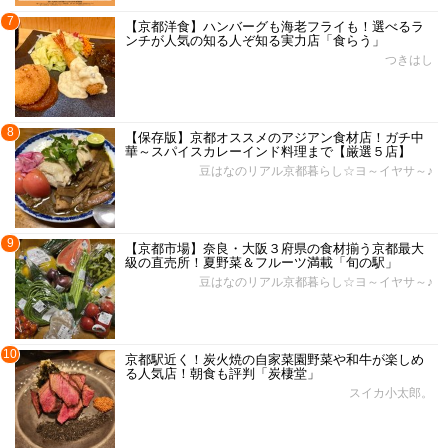
7
【京都洋食】ハンバーグも海老フライも！選べるラ
ンチが人気の知る人ぞ知る実力店「食らう」
つきはし
8
【保存版】京都オススメのアジアン食材店！ガチ中
華～スパイスカレーインド料理まで【厳選５店】
豆はなのリアル京都暮らし☆ヨ～イヤサ～♪
9
【京都市場】奈良・大阪３府県の食材揃う京都最大
級の直売所！夏野菜＆フルーツ満載「旬の駅」
豆はなのリアル京都暮らし☆ヨ～イヤサ～♪
10
京都駅近く！炭火焼の自家菜園野菜や和牛が楽しめ
る人気店！朝食も評判「炭棲堂」
スイカ小太郎。