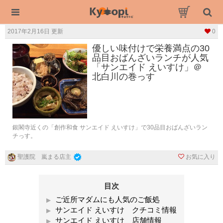
2017年2月16日 更新
0
優しい味付けで栄養満点の30
品目おばんざいランチが人気
「サンエイド えいすけ」＠
北白川の巻っす
銀閣寺近くの「創作和食 サンエイド えいすけ」で30品目おばんざいラン
チっす。
お気に入り
聖護院 嵐まる店主
目次
ご近所マダムにも人気のご飯処
サンエイド えいすけ クチコミ情報
サンエイド えいすけ 店舗情報