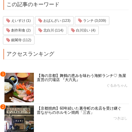
この記事のキーワード
えいすけ (1)
おばんざい (123)
ランチ (3,039)
創作和食 (2)
北白川 (114)
白川沿い (4)
銀閣寺 (112)
アクセスランキング
1
【海の京都】舞鶴の恵みを味わう海鮮ランチ♡ 魚屋
直営の穴場店 『大六丸』
ぐるみちゃん
2
【京都焼肉】60年続いた裏寺町の名店を受け継ぐ
昔ながらのホルモン焼肉「三吉」
つきはし