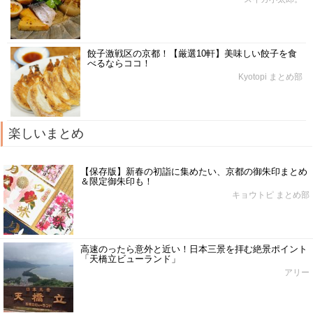
餃子激戦区の京都！【厳選10軒】美味しい餃子を食
べるならココ！
Kyotopi まとめ部
楽しいまとめ
【保存版】新春の初詣に集めたい、京都の御朱印まとめ
＆限定御朱印も！
キョウトピ まとめ部
高速のったら意外と近い！日本三景を拝む絶景ポイント
「天橋立ビューランド」
アリー