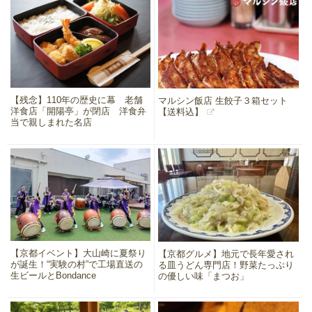
【残念】110年の歴史に幕 老舗
マルシン飯店 生餃子３箱セット
洋食店「開陽亭」が閉店 洋食弁
【送料込】
当で親しまれた名店
【京都イベント】大山崎に夏祭り
【京都グルメ】地元で長年愛され
が誕生！“実験の村”で工場直送の
る皿うどん専門店！野菜たっぷり
生ビールとBondance
の優しい味「まつお」