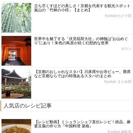
立ち尽くすほどの美しさ！京都を代表する観光スポット
嵐山の「竹林の小径」【まとめ】
Kyotopiカメラ部
世界中を魅了する「伏見稲荷大社」の神髄は”お山めぐ
り”にあり！朱色の鳥居が続く幻想的な世界
ガロン
【京都のおしゃれなスタバ】川床席やお寺ビュー、畳席
など京都ならではの特徴あるスタバのまとめ
Kyotopi まとめ部
人気店のレシピ記事
【レシピ動画】ミシュランシェフ直伝レシピ！絶品、麻
婆豆腐の作り方『中国料理 菜格』
Kyotopi 編集部