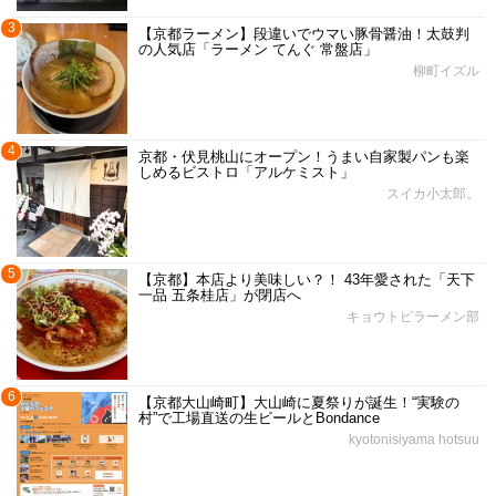
3
【京都ラーメン】段違いでウマい豚骨醤油！太鼓判
の人気店「ラーメン てんぐ 常盤店」
柳町イズル
4
京都・伏見桃山にオープン！うまい自家製パンも楽
しめるビストロ「アルケミスト」
スイカ小太郎。
5
【京都】本店より美味しい？！ 43年愛された「天下
一品 五条桂店」が閉店へ
キョウトピラーメン部
6
【京都大山崎町】大山崎に夏祭りが誕生！“実験の
村”で工場直送の生ビールとBondance
kyotonisiyama hotsuu