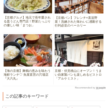
【京都グルメ】地元で長年愛され
【京都パン】フレンチ×直送野
る皿うどん専門店！野菜たっぷり
菜！洗練された味わいに感動する
の優しい味「まつお」
行列必至のベーカリー
【海の京都】舞鶴の恵みを味わう
京都・伏見桃山にオープン！うま
海鮮ランチ♡ 魚屋直営の穴場店
い自家製パンも楽しめるビストロ
『大六丸』
「アルケミスト」
Recommended by
この記事のキーワード