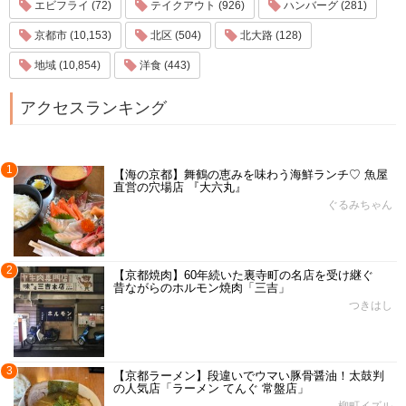
エビフライ (72)
テイクアウト (926)
ハンバーグ (281)
京都市 (10,153)
北区 (504)
北大路 (128)
地域 (10,854)
洋食 (443)
アクセスランキング
1
【海の京都】舞鶴の恵みを味わう海鮮ランチ♡ 魚屋
直営の穴場店 『大六丸』
ぐるみちゃん
2
【京都焼肉】60年続いた裏寺町の名店を受け継ぐ
昔ながらのホルモン焼肉「三吉」
つきはし
3
【京都ラーメン】段違いでウマい豚骨醤油！太鼓判
の人気店「ラーメン てんぐ 常盤店」