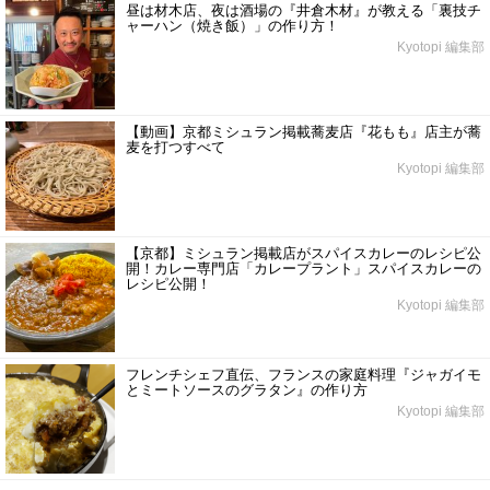
昼は材木店、夜は酒場の『井倉木材』が教える「裏技チ
ャーハン（焼き飯）」の作り方！
Kyotopi 編集部
【動画】京都ミシュラン掲載蕎麦店『花もも』店主が蕎
麦を打つすべて
Kyotopi 編集部
【京都】ミシュラン掲載店がスパイスカレーのレシピ公
開！カレー専門店「カレープラント」スパイスカレーの
レシピ公開！
Kyotopi 編集部
フレンチシェフ直伝、フランスの家庭料理『ジャガイモ
とミートソースのグラタン』の作り方
Kyotopi 編集部