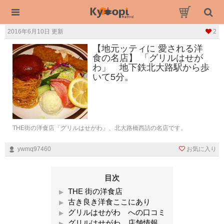
2016年6月10日 更新
2
【地元ッティに 愛される洋
食の名店】 「グリルはせが
わ」 地下鉄北大路駅から歩
いて5分。
THE街の洋食店「グリルはせがわ」、北大路橋西詰の名店です。
ywmq97460
お気に入り
目次
THE 街の洋食店
古き良き洋食ここにあり
グリルはせがわ への口コミ
グリルはせがわ 店舗情報