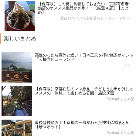
【保存版】この夏に制覇しておきたい！京都有名老
舗店のオススメ絶品かき氷！！【厳選４店】【まと
め】
豆はなのリアル京都暮らし☆ヨ～イヤサ～♪
楽しいまとめ
高速のったら意外と近い！日本三景を拝む絶景ポイント
「天橋立ビューランド」
アリー
【保存版】京都在住のママ必見！子どもとお出かけにオ
ススメの「無料」で楽しめる公園・施設10選！
Kyotopi まとめ部
最後は神頼み？！京都の一風変わった神社仏閣まとめ
【珍スポット】
Kyotopi まとめ部