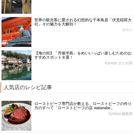
世界の観光客に愛される幻想的な千本鳥居「伏見稲荷大
社」その魅力を大解剖！
ガロン
【海の街】「丹後半島」をめいいっぱい楽しむためのお
すすめスポット８選！
Kyotopi まとめ部
人気店のレシピ記事
ローストビーフ専門店が教える、ローストビーフの作り
方のすべて「ローストビーフの店 watanabe」
Kyotopi 編集部