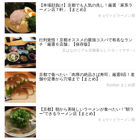
【本場顔負け】京都でも人気の兆し！厳選「家系ラ
ーメン店７軒」【まとめ】
キョウトピラーメン部
行列覚悟！京都オススメの最強コスパで有名なラン
チ「厳選６店舗」【保存版】
豆はなのリアル京都暮らし☆ヨ～イヤサ～♪
京都で食べたい「肉厚の絶品さば寿司」厳選9店！老
舗や定番から穴場まで【まとめ】
Kyotopi まとめ部
【京都】朝から美味しいラーメンが食べたい！“朝ラ
ー”できるラーメン店【まとめ】
キョウトピラーメン部