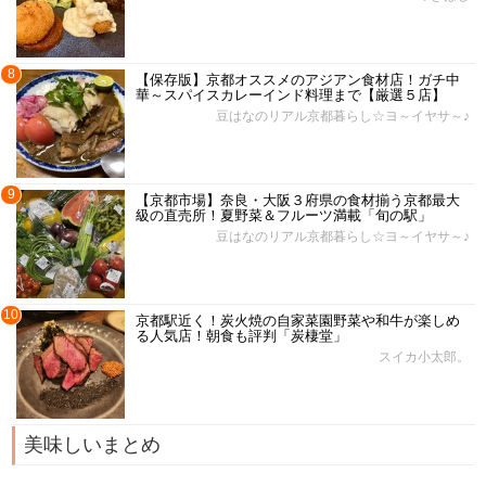
8
【保存版】京都オススメのアジアン食材店！ガチ中
華～スパイスカレーインド料理まで【厳選５店】
豆はなのリアル京都暮らし☆ヨ～イヤサ～♪
9
【京都市場】奈良・大阪３府県の食材揃う京都最大
級の直売所！夏野菜＆フルーツ満載「旬の駅」
豆はなのリアル京都暮らし☆ヨ～イヤサ～♪
10
京都駅近く！炭火焼の自家菜園野菜や和牛が楽しめ
る人気店！朝食も評判「炭棲堂」
スイカ小太郎。
美味しいまとめ