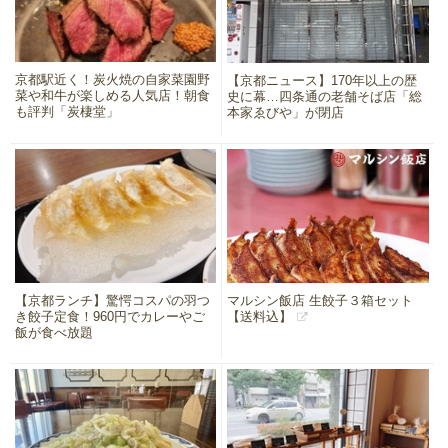
京都駅近く！炭火焼の自家菜園野
【京都ニュース】170年以上の歴
菜や和牛が楽しめる人気店！朝食
史に幕…四条通の老舗そば店「総
も評判「炭棲堂」
本家ゑびや」が閉店
【京都ランチ】驚愕コスパの羽つ
マルシン飯店 生餃子３箱セット
き餃子定食！960円でカレーやご
【送料込】
飯が食べ放題