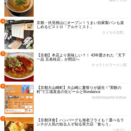
柳町イズル
4
京都・伏見桃山にオープン！うまい自家製パンも楽
しめるビストロ「アルケミスト」
スイカ小太郎。
5
【京都】本店より美味しい？！ 43年愛された「天下
一品 五条桂店」が閉店へ
キョウトピラーメン部
6
【京都大山崎町】大山崎に夏祭りが誕生！“実験の
村”で工場直送の生ビールとBondance
kyotonisiyama hotsuu
7
【京都洋食】ハンバーグも海老フライも！選べるラ
ンチが人気の知る人ぞ知る実力店「食らう」
つきはし