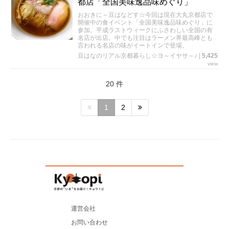
都店「全国美味逸品味めぐり」
おおきに～豆はなどす☆今回は現在大丸京都店で
開催中の食イベント「全国美味逸品味めぐり」に
参加。平成ラストウィークにふさわしい全国の有
名店が出店。中でも注目はラーメン界最高峰とも
言われる名店の味がイートインで登場。
豆はなのリアル京都暮らし☆ヨ～イヤサ～♪
|
5,425
view
20 件
1
2
運営会社
お問い合わせ