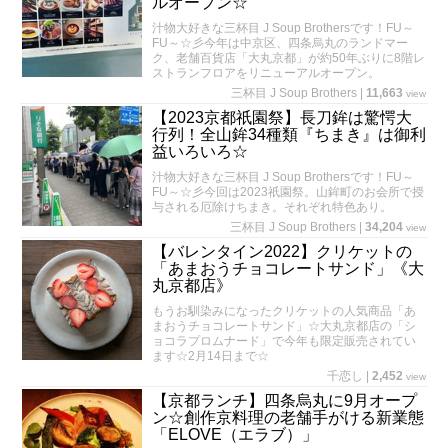
ルオープン☆
汁物大好きな三杯目 J Soup Brothersです！FU～
FU～☆彡今年は中京区、四条烏丸のランドマー
ク、老舗百貨店「大丸京都」が約50年ぶりに8階レ
ストランフロアをリニューアルオープン。
三杯目 J Soup Brothers
|
11,663
view
【2023京都祇園祭】長刀鉾は驚愕大
行列！全山鉾34種類『ちまき』は御利
益いろいろ☆
汁物大好きな三杯目 J Soup Brothersです！FU～
FU～☆彡今回は2023祇園祭。山鉾町のお会所で授
与される厄除けちまき。それぞれ特色あり。
三杯目 J Soup Brothers
|
34,204
view
【バレンタイン2022】クリケットの
「あまおうチョコレートサンド」《大
丸京都店》
もうお馴染みになったクリケットの人気商品「あ
まおうチョコレートサンド」☆大丸京都店の「シ
ョコラプロムナード」で今年も限定販売されてい
ます☆2月14日まで☆
千恋し
|
2,452
view
【京都ランチ】四条烏丸に9月オープ
ン☆創作京料理の老舗手がける新業態
「ELOVE（エラブ）」