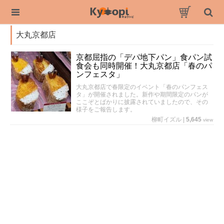
大丸京都店
京都屈指の「デパ地下パン」食パン試
食会も同時開催！大丸京都店「春のパ
ンフェスタ」
大丸京都店で春限定のイベント「春のパンフェス
タ」が開催されました。新作や期間限定のパンが
ここぞとばかりに披露されていましたので、その
様子をご報告します。
柳町イズル
|
5,645
view