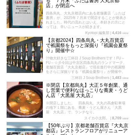
る ７月末「ふたば書房 大丸京都
店」が閉店へ
四条烏丸、大丸京都店内にある老舗書店「ふたば
書房」が、2025年７月末で閉店することが発表さ
れました。時代の流れとはいえ、本好きの方にと
っては、辛いニュースが続きます。
Kyotopi 編集部
|
4,416
view
【京都2024】四条烏丸・大丸百貨店
で衹園祭をもっと深掘り『祇園会夏祭
り』開催中☆
汁物大好きな三杯目 J Soup Brothersです！FU～
FU～☆彡今回は中京区四条烏丸のランドマーク、
老舗百貨店『大丸京都店』で現在進行中の祇園祭
をさらに深掘りする『祇園会夏祭り』が開催中。
三杯目 J Soup Brothers
|
1,483
view
※閉店【京都烏丸】大正５年創業、通
し営業で便利なほっこりな蕎麦・うど
ん店「大黒屋 大丸店」
※閉店しました。 四条烏丸、大丸の高倉駐車場
の地下１階にある、蕎麦・うどん屋さん「大黒
屋 大丸店」で、ランチなり。
スイカ小太郎。
|
8,709
view
【50年ぶり】京都老舗百貨店『大丸京
都店』レストランフロアがリニューア