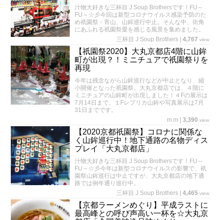
汁物大好きな三杯目 J Soup Brothersです！FU～
FU～☆彡今回は新型コロナウイルス感染予防のた
め祇園祭・宵山、山鉾巡行中止。そんな中、街角
にあふれる祇園祭愛を感じる風景を集めました。
三杯目 J Soup Brothers
|
4,767
view
【祇園祭2020】大丸京都店4階に山鉾
町が出現？！ミニチュアで祇園祭りを
再現
今年は残念ながら山鉾巡行などが中止となり、縮
小開催となった祇園祭。大丸京都店では、４階に
ミニチュアの山鉾町が出現しました！４Fの展示は
7月14日まで、１Fレプリカ山鉾や写真展示は7月
31日までです。
m.m
|
3,390
view
【2020京都祇園祭】コロナに関係な
く山鉾巡行中！地下通路の名物ディス
プレイ「大丸京都店」
汁物大好きな三杯目 J Soup Brothersです！FU～
FU～☆彡今年は新型コロナウイルスの影響で、祇
園祭山鉾巡行は中止ですが、大丸京都店の地下通
路では例年通り巡行中。
三杯目 J Soup Brothers
|
4,465
view
【京都ラーメンめぐり】平成ラストに
最高峰との呼び声高い一杯を☆大丸京