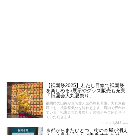
【祇園祭2025】わたし目線で祇園祭
を楽しめる♪展示やグッズ販売も充実
「祇園会大丸夏祭り」
祇園祭の山鉾が立ち並ぶ四条烏丸界隈。大丸京都
店でも、祇園祭気分を味わえます。店内で行われ
ている「祇園会大丸夏祭り」の様子をご紹介させ
ていただきます。
m.m
|
1,243
view
京都からまたひとつ、街の本屋が消え