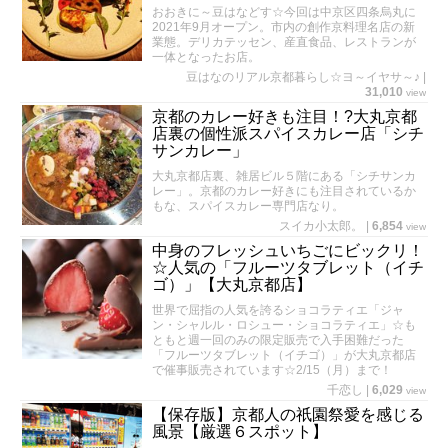
おおきに～豆はなどす☆今回は中京区四条烏丸に
2021年9月オープン。市内の創作京料理名店の新
業態。デリカテッセン、産直食品、レストランが
一体となったお店。
豆はなのリアル京都暮らし☆ヨ～イヤサ～♪
|
31,010
view
京都のカレー好きも注目！?大丸京都
店裏の個性派スパイスカレー店「シチ
サンカレー」
大丸京都店裏、雑居ビル５階にある「シチサンカ
レー」。京都のカレー好きにも注目されているか
もな、スパイスカレー専門店なり。
スイカ小太郎。
|
6,854
view
中身のフレッシュいちごにビックリ！
☆人気の「フルーツタブレット（イチ
ゴ）」【大丸京都店】
世界で屈指の人気を誇るショコラティエ「ジャ
ン・シャルル・ロシュー・ショコラティエ」☆も
ともと週一回のみの限定販売で入手困難だった
「フルーツタブレット（イチゴ）」が大丸京都店
で催事販売されています☆2/15（月）まで！
千恋し
|
6,029
view
【保存版】京都人の祇園祭愛を感じる
風景【厳選６スポット】