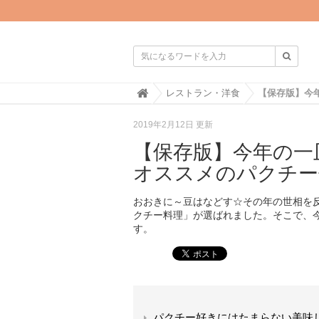

H
レストラン・洋食
o
m
2019年2月12日 更新
e
【保存版】今年の一
オススメのパクチー
おおきに～豆はなどす☆その年の世相を反
クチー料理」が選ばれました。そこで、
す。
パクチー好きにはたまらない美味し