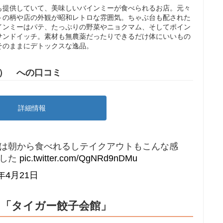
も提供していて、美味しいバインミーが食べられるお店。元々
トの柄や店の外観が昭和レトロな雰囲気。ちゃぶ台も配された
インミーはパテ、たっぷりの野菜やニョクマム、そしてポイン
サンドイッチ。素材も無農薬だったりできるだけ体にいいもの
そのままにデトックスな逸品。
ン） への口コミ
詳細情報
は朝から食べれるしテイクアウトもこんな感
ました
pic.twitter.com/QgNRd9nDMu
5年4月21日
！「タイガー餃子会館」