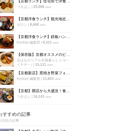
【京都ランチ】住宅街で洋食の新店を発見！満足度の高いプレートが評判「洋食堂nook」
つきはし
|
25,066
view
【京都洋食ランチ】観光地近くに佇む町の名店 ボリューミーな定食が評判！七条東山「里」
ガロン
|
8,468
view
【京都洋食ランチ】鉄板ハンバーグ健在！東山二条の人気店「イノツチ」が向かいに移転！
Kyotopi 編集部
|
9,321
view
【保存版】京都オススメのビストロ！ランチは行列必至店から予約必須店まで【厳選6店】
豆はなのリアル京都暮らし☆ヨ～
イヤサ～♪
|
15,121
view
【京都新店】窯焼き野菜フォカッチャが600円で食べ放題！五十棲系の新店が烏丸に
Kyotopi 編集部
|
11,603
view
【京都】開店から大盛況！食べすぎ注意の充実サラダバー ４年ぶり出店「ステーキのあさくま」
つきはし
|
16,143
view
おすすめの記事
今注目の記事