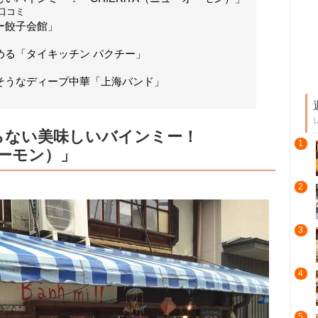
の口コミ
ー餃子会館」
める「タイキッチン パクチー」
そうなディープ中華「上海バンド」
らない美味しいバインミー！
1
オーモン）」
2
3
4
5