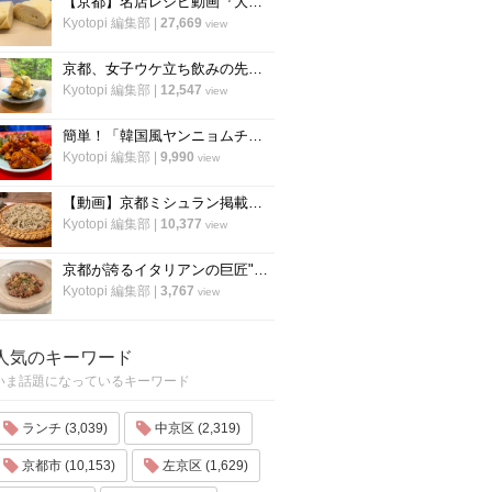
【京都】名店レシピ動画『大徳寺さいき家』直伝 「ふわふわ だし巻き卵」の作り方！
Kyotopi 編集部
|
27,669
view
京都、女子ウケ立ち飲みの先駆者「すいば」の人気メニュー『ポテトサラダ』の作り方
Kyotopi 編集部
|
12,547
view
簡単！「韓国風ヤンニョムチキン」の作り方！京都の人気韓国料理店『ナム』に教わりました！
Kyotopi 編集部
|
9,990
view
【動画】京都ミシュラン掲載蕎麦店『花もも』店主が蕎麦を打つすべて
Kyotopi 編集部
|
10,377
view
京都が誇るイタリアンの巨匠"笹島シェフ"の料理動画第二弾！今度はリゾット！
Kyotopi 編集部
|
3,767
view
人気のキーワード
いま話題になっているキーワード
ランチ (3,039)
中京区 (2,319)
京都市 (10,153)
左京区 (1,629)