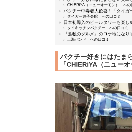
CHIERiYA（ニューオーモン） へ
パクチー中毒者大歓喜！「タイガ
タイガー餃子会館 への口コミ
日本初導入のビールタワーも楽し
タイキッチンパクチー への口コミ
『孤独のグルメ』のロケ地になり
上海バンド への口コミ
パクチー好きにはたま
「CHIERiYA（ニュー