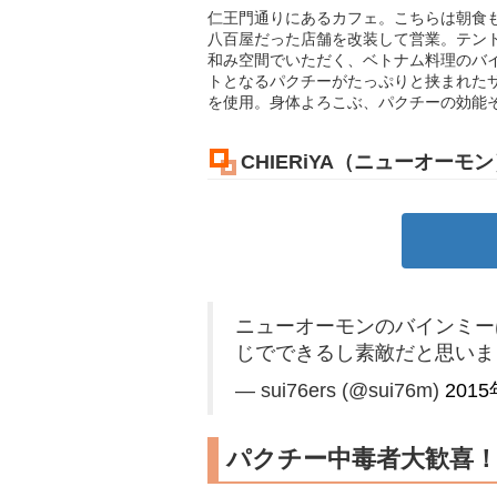
仁王門通りにあるカフェ。こちらは朝食
八百屋だった店舗を改装して営業。テン
和み空間でいただく、ベトナム料理のバ
トとなるパクチーがたっぷりと挟まれた
を使用。身体よろこぶ、パクチーの効能
CHIERiYA（ニューオーモ
ニューオーモンのバインミー
じでできるし素敵だと思い
— sui76ers (@sui76m)
201
パクチー中毒者大歓喜