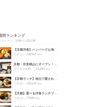
週間ランキング
レストラン・洋食の人気記事
【京都洋食】ハンバーグも海老フライも！選べるランチが人気の知る人ぞ知る実力店「食らう」
つきはし
|
18,517
view
京都・伏見桃山にオープン！うまい自家製パンも楽しめるビストロ「アルケミスト」
スイカ小太郎。
|
13,203
view
【京都ランチ】地元で愛される老舗洋食店！手作りの味をリーズナブルに「舟形」
つきはし
|
33,172
view
【京都】選べる洋食ランチプレートが人気！ご近所で愛される洋食バル「スロウフロウ」
つきはし
|
7,629
view