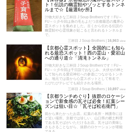
ト！伝説の幽霊飴やゾッとするトンネ
ルまで☆【厳選6か所】
汁物大好きな三杯目 J Soup Brothersです！FU～
FU～☆彡今回は身の毛もよだつ京都最恐の魔界心
霊スポットを集めました。古くから伝わる伝説の
幽霊飴や心霊現象が起こると言われるトンネルま
で。
三杯目 J Soup Brothers
|
16,963
view
【京都心霊スポット】全国的にも知ら
れる最恐スポット！西の霊山・愛宕山
への通り道☆「清滝トンネル」
汁物大好きな三杯目 J Soup Brothersです！FU～
FU～☆彡今回は千日詣でおなじみ、火伏せの神と
して知られる愛宕神社への参道につながるトンネ
ル。地元では昔から心霊スポットとして有名で、
たびたびテレビでも紹介される場所。
三杯目 J Soup Brothers
|
10,897
view
【京都ランチめぐり】抜群のロケーシ
ョンで新食感の瓦そば必食！紅葉シー
ズンは狙い目☆「瓦そば松右衛門」
前から来たかったお店。紅葉の名所・神護寺にほ
ど近い場所。京都では珍しい、山口県の郷土料理
である瓦そばがいただけるお店。瓦そばの美味し
さもさることながら、抜群のロケーションが堪能
できる。