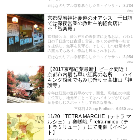
豆はなのリアル京都暮らし☆ヨ～イヤサ～♪
|
8,734
view
京都愛宕神社参道のオアシス！千日詣
では深夜営業の救世主的軽食店に
☆「智楽庵」
京都愛宕山、愛宕神社の表参道にあるお店。7月31
日の千日詣では夜通し営業。多くの参拝客へ軽食
を提供し、無事を見守る。そして、じつは清水焼
の窯元でもあり、作品も展示されるお店。
豆はなのリアル京都暮らし☆ヨ～イヤサ～♪
|
3,954
view
【2017京都紅葉最新】ピーク間近！
京都市内最も早い紅葉の名所！！ハイ
キング感覚でもみじ狩り☆高雄山「神
護寺」
今年は紅葉の進行早めです。西北、高雄山の中腹
に位置し、地元民にとってはハイキングがてら紅
葉を楽しむスポットとして有名な場所。
三杯目 J Soup Brothers
|
6,930
view
11/20「TETRA MARCHE（テトラ マ
ルシェ）」奥嵯峨「Tetra-milieu（テ
トラミリュー）」にて開催【イベン
ト】