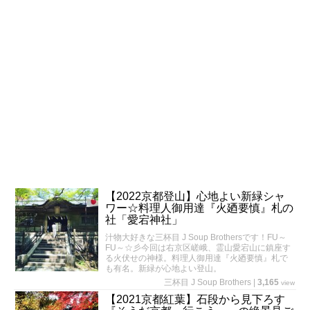
【2022京都登山】心地よい新緑シャ
ワー☆料理人御用達『火廼要慎』札の
社「愛宕神社」
汁物大好きな三杯目 J Soup Brothersです！FU～
FU～☆彡今回は右京区嵯峨、霊山愛宕山に鎮座す
る火伏せの神様。料理人御用達『火廼要慎』札で
も有名。新緑が心地よい登山。
三杯目 J Soup Brothers
|
3,165
view
【2021京都紅葉】石段から見下ろす