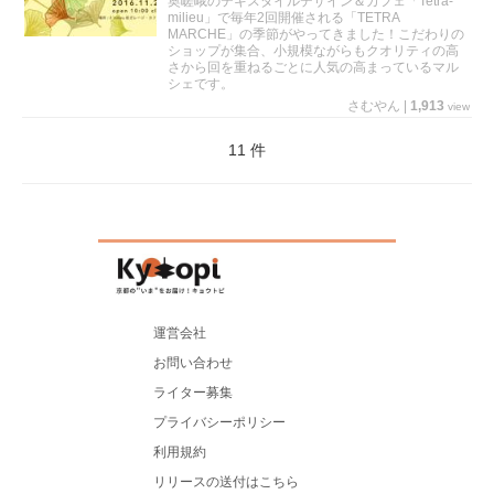
奥嵯峨のテキスタイルデザイン＆カフェ「Tetra-
milieu」で毎年2回開催される「TETRA
MARCHE」の季節がやってきました！こだわりの
ショップが集合、小規模ながらもクオリティの高
さから回を重ねるごとに人気の高まっているマル
シェです。
さむやん
|
1,913
view
11 件
運営会社
お問い合わせ
ライター募集
プライバシーポリシー
利用規約
リリースの送付はこちら