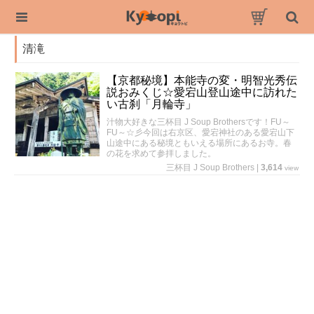
清滝
【京都秘境】本能寺の変・明智光秀伝
説おみくじ☆愛宕山登山途中に訪れた
い古刹「月輪寺」
汁物大好きな三杯目 J Soup Brothersです！FU～
FU～☆彡今回は右京区、愛宕神社のある愛宕山下
山途中にある秘境ともいえる場所にあるお寺。春
の花を求めて参拝しました。
三杯目 J Soup Brothers
|
3,614
view