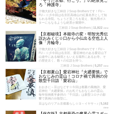
『そうだ京都、行こう。』の絶景見ご
ろ「神護寺」
汁物大好きな三杯目 J Soup Brothersです！FU～
FU～☆彡今回は右京区高雄山の紅葉名所として知
られる寺院。ちょうど見ごろを迎え、観光用ポス
ターにもなるような絶景が展開中。
三杯目 J Soup Brothers
|
11,922
view
【京都秘境】本能寺の変・明智光秀伝
説おみくじ☆口から小仏出る空也上人
像「月輪寺」
汁物大好きな三杯目 J Soup Brothersです！FU～
FU～☆彡今回は右京区、愛宕神社のある愛宕山下
山途中にある秘境ともいえる場所にあるお寺。そ
の歴史古く、数々の伝説を持つ。
三杯目 J Soup Brothers
|
5,257
view
【京都夏山】愛宕神社『火廼要慎』で
おなじみの霊山！コロナ禍で異例の分
散型千日詣「愛宕山」
おおきに～豆はなどす☆今回は都夏の風物詩、愛
宕神社『火廼要慎』のお札でもおなじみの霊山。
毎年恒例夜半参拝の『千日詣』は新型コロナの影
響で異例の分散型に。
豆はなのリアル京都暮らし☆ヨ～イヤサ～♪
|
5,162
view
【保存版】京都最恐の魔界心霊スポッ