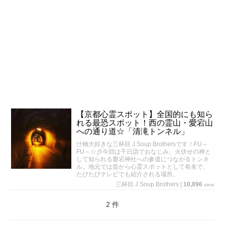
【京都心霊スポット】全国的にも知ら
れる最恐スポット！西の霊山・愛宕山
への通り道☆「清滝トンネル」
汁物大好きな三杯目 J Soup Brothersです！FU～
FU～☆彡今回は千日詣でおなじみ、火伏せの神と
して知られる愛宕神社への参道につながるトンネ
ル。地元では昔から心霊スポットとして有名で、
たびたびテレビでも紹介される場所。
三杯目 J Soup Brothers
|
10,896
view
2 件