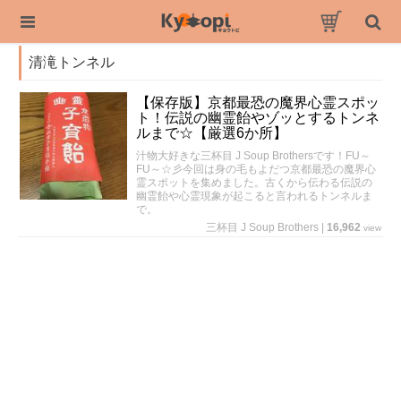
清滝トンネル
【保存版】京都最恐の魔界心霊スポッ
ト！伝説の幽霊飴やゾッとするトンネ
ルまで☆【厳選6か所】
汁物大好きな三杯目 J Soup Brothersです！FU～
FU～☆彡今回は身の毛もよだつ京都最恐の魔界心
霊スポットを集めました。古くから伝わる伝説の
幽霊飴や心霊現象が起こると言われるトンネルま
で。
三杯目 J Soup Brothers
|
16,962
view