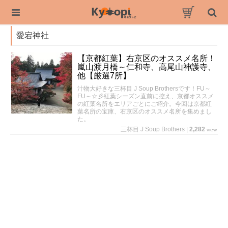
愛宕神社
【京都紅葉】右京区のオススメ名所！
嵐山渡月橋～仁和寺、高尾山神護寺、
他【厳選7所】
汁物大好きな三杯目 J Soup Brothersです！FU～
FU～☆彡紅葉シーズン直前に控え、京都オススメ
の紅葉名所をエリアごとにご紹介。今回は京都紅
葉名所の宝庫、右京区のオススメ名所を集めまし
た。
三杯目 J Soup Brothers
|
2,282
view