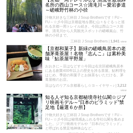
名所の西山コース☆清滝川～愛宕参道
～嵯峨野竹林の小径
汁物大好きな三杯目 J Soup Brothersです！FU～
FU～☆彡今回は京都盆地を囲む山々をぐるっと巡
れる京都一周トレイル続き。今回は西山コース前
半。清滝川から人気観光スポットの嵯峨嵐山、竹
林の小径まで。
三杯目 J Soup Brothers
|
1,941
view
【京都和菓子】新緑の嵯峨鳥居本の老
舗茅葺茶屋！名物『志んこ』は素朴美
味「鮎茶屋平野屋」
おおきに～豆はなどす☆今回は右京区嵯峨鳥居本
にある創業400年以上の歴史を誇る茶屋。鮎料理を
はじめ、季節の和菓子とお抹茶をいただける、茅
葺屋根のお店。
豆はなのリアル京都暮らし☆ヨ～イヤサ～♪
|
3,212
view
知る人ぞ知る京都秘境寺社仏閣☆ジブ
リ映画モデル～“日本のピラミッド”禁
足地【厳選６か所】
汁物大好きな三杯目 J Soup Brothersです！FU～
FU～☆彡今回は秘境感あふれる寺社仏閣を集めま
した。ジブリ映画モデルや『日本のピラミッド』
と呼ばれる禁足地神体山など。