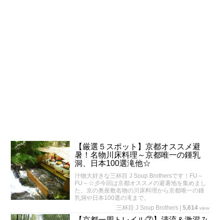
【厳選５スポット】京都オススメ避
暑！名物川床料理～京都唯一の鍾乳
洞、日本100選滝他☆
汁物大好きな三杯目 J Soup Brothersです！FU～
FU～☆彡今回は京都オススメの避暑地を集めまし
た。京の奥座敷名物の川床料理から京都唯一の鍾
乳洞や日本100選の滝まで。
三杯目 J Soup Brothers
|
5,614
view
【京都一周トレイル⑦】清流＆激混み