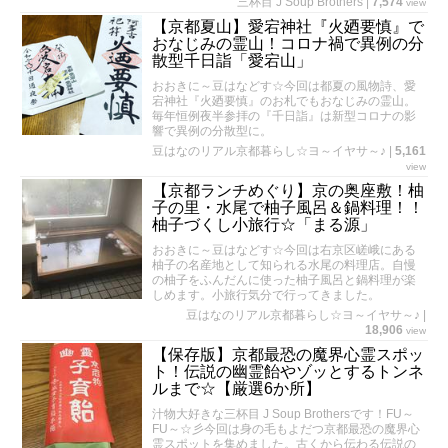
三杯目 J Soup Brothers
|
7,574
view
【京都夏山】愛宕神社『火廼要慎』で
おなじみの霊山！コロナ禍で異例の分
散型千日詣「愛宕山」
おおきに～豆はなどす☆今回は都夏の風物詩、愛
宕神社『火廼要慎』のお札でもおなじみの霊山。
毎年恒例夜半参拝の『千日詣』は新型コロナの影
響で異例の分散型に。
豆はなのリアル京都暮らし☆ヨ～イヤサ～♪
|
5,161
view
【京都ランチめぐり】京の奥座敷！柚
子の里・水尾で柚子風呂＆鍋料理！！
柚子づくし小旅行☆「まる源」
おおきに～豆はなどす☆今回は右京区嵯峨にある
柚子の名産地として知られる水尾の料理店。自慢
の柚子をふんだんに使った柚子風呂と鍋料理が楽
しめます。小旅行気分で行ってきました。
豆はなのリアル京都暮らし☆ヨ～イヤサ～♪
|
18,906
view
【保存版】京都最恐の魔界心霊スポッ
ト！伝説の幽霊飴やゾッとするトンネ
ルまで☆【厳選6か所】
汁物大好きな三杯目 J Soup Brothersです！FU～
FU～☆彡今回は身の毛もよだつ京都最恐の魔界心
霊スポットを集めました。古くから伝わる伝説の