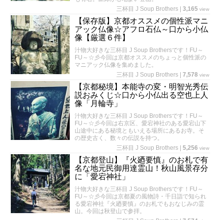
三杯目 J Soup Brothers
|
3,165
view
【保存版】京都オススメの個性派マニ
アック仏像☆アフロ石仏～口から小仏
像【厳選６件】
汁物大好きな三杯目 J Soup Brothersです！FU～
FU～☆彡今回は京都オススメのちょっと個性派の
マニアック仏像を集めました。
三杯目 J Soup Brothers
|
7,578
view
【京都秘境】本能寺の変・明智光秀伝
説おみくじ☆口から小仏出る空也上人
像「月輪寺」
汁物大好きな三杯目 J Soup Brothersです！FU～
FU～☆彡今回は右京区、愛宕神社のある愛宕山下
山途中にある秘境ともいえる場所にあるお寺。そ
の歴史古く、数々の伝説を持つ。
三杯目 J Soup Brothers
|
5,256
view
【京都登山】『火廼要慎』のお札で有
名な地元民御用達霊山！秋山風景存分
に「愛宕神社」
汁物大好きな三杯目 J Soup Brothersです！FU～
FU～☆彡今回は京都夏の風物詩・千日詣で知られ
る愛宕神社『火廼要慎』のお札でもおなじみの霊
山。今回は秋登山で参拝。