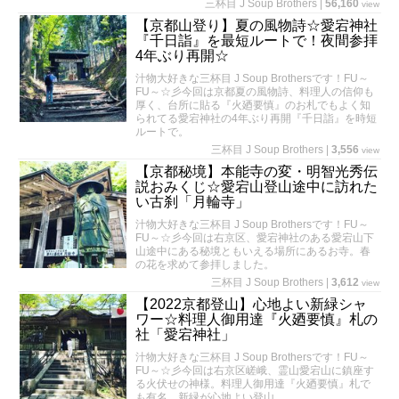
三杯目 J Soup Brothers
|
56,160
view
【京都山登り】夏の風物詩☆愛宕神社
『千日詣』を最短ルートで！夜間参拝
4年ぶり再開☆
汁物大好きな三杯目 J Soup Brothersです！FU～
FU～☆彡今回は京都夏の風物詩、料理人の信仰も
厚く、台所に貼る『火廼要慎』のお札でもよく知
られてる愛宕神社の4年ぶり再開『千日詣』を時短
ルートで。
三杯目 J Soup Brothers
|
3,556
view
【京都秘境】本能寺の変・明智光秀伝
説おみくじ☆愛宕山登山途中に訪れた
い古刹「月輪寺」
汁物大好きな三杯目 J Soup Brothersです！FU～
FU～☆彡今回は右京区、愛宕神社のある愛宕山下
山途中にある秘境ともいえる場所にあるお寺。春
の花を求めて参拝しました。
三杯目 J Soup Brothers
|
3,612
view
【2022京都登山】心地よい新緑シャ
ワー☆料理人御用達『火廼要慎』札の
社「愛宕神社」
汁物大好きな三杯目 J Soup Brothersです！FU～
FU～☆彡今回は右京区嵯峨、霊山愛宕山に鎮座す
る火伏せの神様。料理人御用達『火廼要慎』札で
も有名。新緑が心地よい登山。