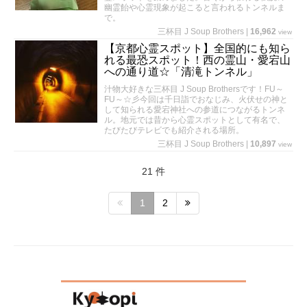
幽霊飴や心霊現象が起こると言われるトンネルま
で。
三杯目 J Soup Brothers
|
16,962
view
【京都心霊スポット】全国的にも知ら
れる最恐スポット！西の霊山・愛宕山
への通り道☆「清滝トンネル」
汁物大好きな三杯目 J Soup Brothersです！FU～
FU～☆彡今回は千日詣でおなじみ、火伏せの神と
して知られる愛宕神社への参道につながるトンネ
ル。地元では昔から心霊スポットとして有名で、
たびたびテレビでも紹介される場所。
三杯目 J Soup Brothers
|
10,897
view
21 件
1
2