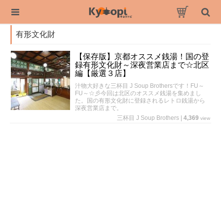
有形文化財
【保存版】京都オススメ銭湯！国の登
録有形文化財～深夜営業店まで☆北区
編【厳選３店】
汁物大好きな三杯目 J Soup Brothersです！FU～
FU～☆彡今回は北区のオススメ銭湯を集めまし
た。国の有形文化財に登録されるレトロ銭湯から
深夜営業店まで。
三杯目 J Soup Brothers
|
4,369
view