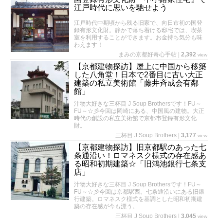
江戸時代に思いを馳せよう
江戸時代中期頃から残る旧家で、向日市初の国登
録有形文化財。静かで落ち着ける邸宅では、喫茶
室を利用することができます。お金持ち気分も味
わえます！
まみの京都好奇心手帖
|
2,392
view
【京都建物探訪】屋上に中国から移築
した八角堂！日本で2番目に古い大正
建築の私立美術館「藤井斉成会有鄰
館」
汁物大好きな三杯目 J Soup Brothersです！FU～
FU～☆彡今回は岡崎にある、中国風の建物。大正
時代の創設の私立美術館で京都市登録有形文化
財。
三杯目 J Soup Brothers
|
3,177
view
【京都建物探訪】旧京都駅のあった七
条通沿い！ロマネスク様式の存在感あ
る昭和初期建築☆「旧鴻池銀行七条支
店」
汁物大好きな三杯目 J Soup Brothersです！FU～
FU～☆彡今回は京都駅西。七条通沿いにある旧銀
行建築。ロマネスク様式を基調とした昭和初期建
築の存在感が今も漂う。
三杯目 J Soup Brothers
|
3,045
view