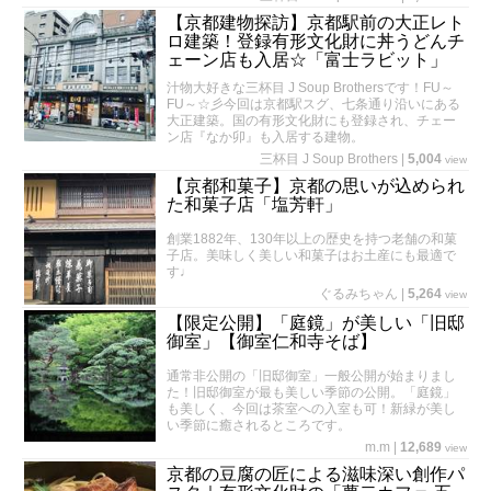
【京都建物探訪】京都駅前の大正レト
ロ建築！登録有形文化財に丼うどんチ
ェーン店も入居☆「富士ラビット」
汁物大好きな三杯目 J Soup Brothersです！FU～
FU～☆彡今回は京都駅スグ、七条通り沿いにある
大正建築。国の有形文化財にも登録され、チェー
ン店『なか卯』も入居する建物。
三杯目 J Soup Brothers
|
5,004
view
【京都和菓子】京都の思いが込められ
た和菓子店「塩芳軒」
創業1882年、130年以上の歴史を持つ老舗の和菓
子店。美味しく美しい和菓子はお土産にも最適で
す♩
ぐるみちゃん
|
5,264
view
【限定公開】「庭鏡」が美しい「旧邸
御室」【御室仁和寺そば】
通常非公開の「旧邸御室」一般公開が始まりまし
た！旧邸御室が最も美しい季節の公開。「庭鏡」
も美しく、今回は茶室への入室も可！新緑が美し
い季節に癒されるところです。
m.m
|
12,689
view
京都の豆腐の匠による滋味深い創作パ