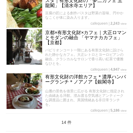
スタ｜有形文化財の「夢二カフェ 五
龍閣」【清水寺エリア】
豆腐の匠による創作パスタは野菜の旨味、円やか
なこくが体に染み入ります。
cafequeen
|
2,243
view
京都×有形文化財×カフェ｜大正ロマン
とモダンの融合 「ヤマナカカフェ」
【京都】
パビリオンコート一階にある有形文化財に設けら
れた静かなカフェ。大正レトロとヨーロピアンの
融合。クラシカルなサロンで香り高い紅茶で優雅
なひとを。
cafequeen
|
4,947
view
有形文化財の洋館カフェ＊濃厚ハンバ
ーグランチ＊ノアノア【銀閣寺】
山麓の景色を借景に広がる 有形文化財に指定され
た由緒ある洋館。澄み渡る空気感とアンティーク
な調度品に囲まれ、異国情緒ある非日常ランチ
を。
cafequeen
|
5,186
view
14 件