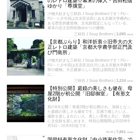
のレトロ建築☆幕末の偉人・吉田松陰
ゆかり「尊攘堂」
汁物大好きな三杯目 J Soup Brothersです！FU～
FU～☆彡今回は左京区吉田にある京都大学構内に
ある歴史的建造物。文化財指定にもなっている、
幕末の志士吉田松陰ゆかりの建物。
三杯目 J Soup Brothers
|
3,095
view
【京都ぶらり】和洋折衷☆旧帝大の大
正レトロ建築「京都大学農学部正門及
び門衛所」
汁物大好きな三杯目 J Soup Brothersです！FU～
FU～☆彡今回は左京区北白川にある京都大学農学
部の建物。大正建築らしい意匠は国指定文化財
に。
三杯目 J Soup Brothers
|
3,224
view
【特別公開】庭鏡の美しさも健在、母
屋2階が初公開「旧邸御室」【有形文
化財】
初の9月公開！母屋2階が初公開され、深緑となっ
た庭鏡の美しさも健在です。五感で感じたい人、
撮影を楽しまれたい人、美しい景色と共に、気軽
に文化財を楽しめます。特別公開期間は2020年9
月5日～10月4日迄です。
m.m
|
7,861
view
国登録有形文化財『中小路家住宅』で