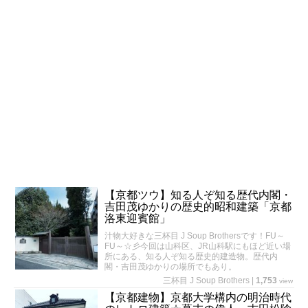
【京都ツウ】知る人ぞ知る歴代内閣・
吉田茂ゆかりの歴史的昭和建築「京都
洛東迎賓館」
汁物大好きな三杯目 J Soup Brothersです！FU～
FU～☆彡今回は山科区、JR山科駅にもほど近い場
所にある、知る人ぞ知る歴史的建造物。歴代内
閣・吉田茂ゆかりの場所でもあり。
三杯目 J Soup Brothers
|
1,753
view
【京都建物】京都大学構内の明治時代