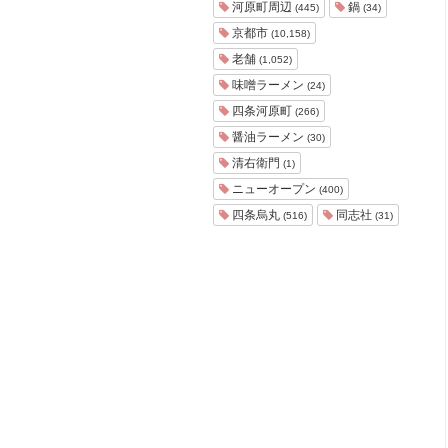
河原町周辺
鍋
(445)
(34)
京都市
(10,158)
老舗
(1,052)
味噌ラーメン
(24)
四条河原町
(266)
醤油ラーメン
(30)
清右衛門
(1)
ニューオープン
(400)
四条烏丸
同志社
(516)
(31)