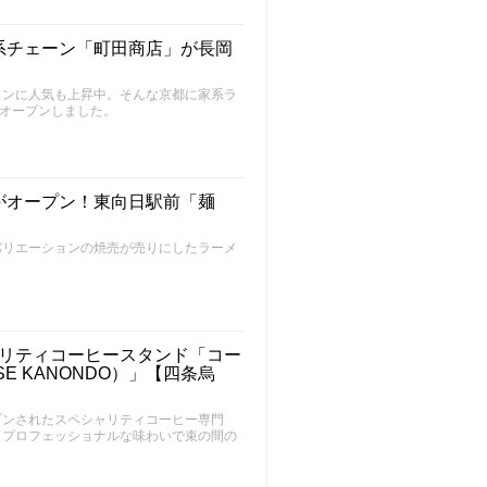
系チェーン「町田商店」が長岡
メンに人気も上昇中。そんな京都に家系ラ
にオープンしました。
がオープン！東向日駅前「麺
バリエーションの焼売が売りにしたラーメ
ャリティコーヒースタンド「コー
SE KANONDO）」【四条烏
プンされたスペシャリティコーヒー専門
とプロフェッショナルな味わいで束の間の