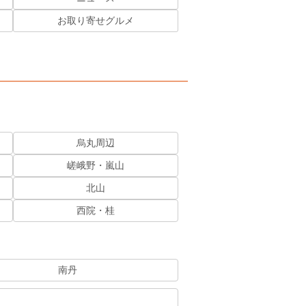
お取り寄せグルメ
烏丸周辺
嵯峨野・嵐山
北山
西院・桂
南丹