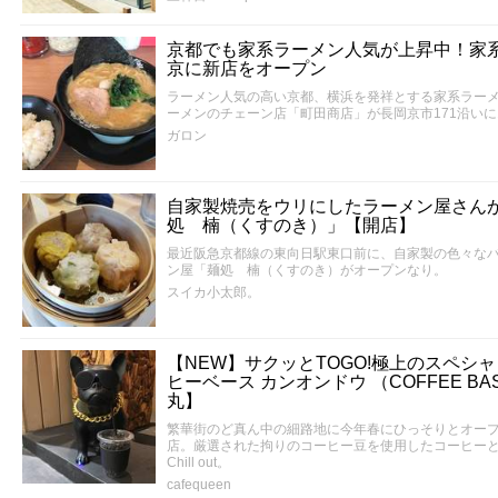
京都でも家系ラーメン人気が上昇中！家
京に新店をオープン
ラーメン人気の高い京都、横浜を発祥とする家系ラー
ーメンのチェーン店「町田商店」が長岡京市171沿い
ガロン
自家製焼売をウリにしたラーメン屋さん
処 楠（くすのき）」【開店】
最近阪急京都線の東向日駅東口前に、自家製の色々な
ン屋「麺処 楠（くすのき）がオープンなり。
スイカ小太郎。
【NEW】サクッとTOGO!極上のスペシ
ヒーベース カンオンドウ （COFFEE BA
丸】
繁華街のど真ん中の細路地に今年春にひっそりとオー
店。厳選された拘りのコーヒー豆を使用したコーヒー
Chill out。
cafequeen