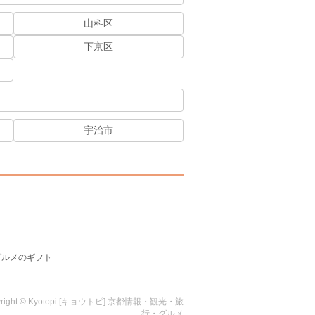
山科区
下京区
宇治市
グルメのギフト
yright © Kyotopi [キョウトピ] 京都情報・観光・旅
行・グルメ