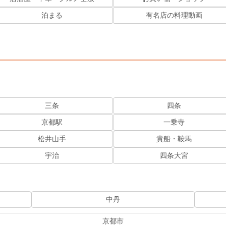
泊まる
有名店の料理動画
三条
四条
京都駅
一乗寺
松井山手
貴船・鞍馬
宇治
四条大宮
中丹
京都市