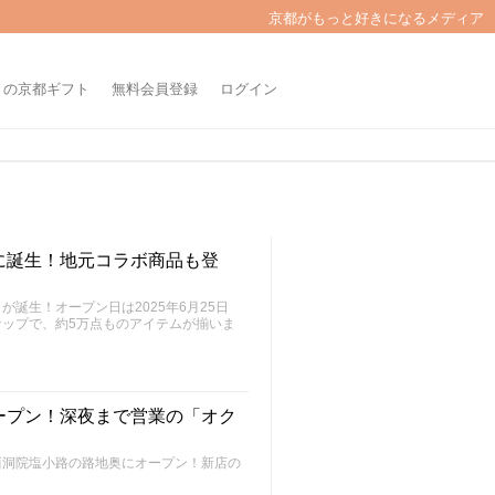
京都がもっと好きになるメディア
きの京都ギフト
無料会員登録
ログイン
に誕生！地元コラボ商品も登
誕生！オープン日は2025年6月25日
ップで、約5万点ものアイテムが揃いま
ープン！深夜まで営業の「オク
西洞院塩小路の路地奥にオープン！新店の