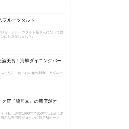
ブのフルーツタルト
UNKが、フルーツタルト屋さんになって西
プンにお邪魔しました♩
美酒美食！海鮮ダイニングバー
をふんだんに使ったの創作和食。アダルテ
ーク店『鳩居堂』の新店舗オー
U～☆彡今回は創業1663年で350年以上経つ老
書画用品専門店が向かいに新店舗オープ