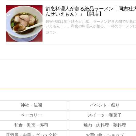
割烹料理人が創る絶品ラーメン！同志社大
んせいえもん）」【開店】
最寄り駅は地下鉄今出川駅、ラーメン好きの間で話題
いえもん）」。和食の料理人が創る、一杯のラーメン
ガロン
神社・仏閣
イベント・祭り
ベーカリー
スイーツ・和菓子
和食・割烹・寿司
焼肉・肉料理・鶏料理
居酒屋・中華・グルメ全般
お買い物・ショップ