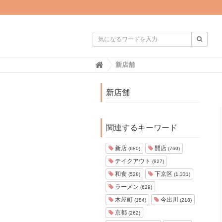

H
新店舗
o
m
e
新店舗
関連するキーワード
新店
開店
(680)
(760)
テイクアウト
(927)
和食
下京区
(528)
(1,331)
ラーメン
(629)
木屋町
今出川
(184)
(218)
京都
(262)