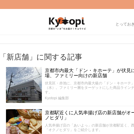
とってお
「新店舗」に関する記事
京都市内最大「ドン・キホーテ」が伏見
場、ファミリー向けの新店舗
伏見区・赤池に、京都市内最大級の「ドン・キホーテ」が
（水）。ファミリー層をターゲットにした商品ラインナ
す。
Kyotopi 編集部
京都駅近くに人気串揚げ店の新店舗がオ
ノヒダリ」
人気串揚げ店の「あいよっ」の新店舗が京都駅近く、
「オクノヒダリ」をご紹介します。