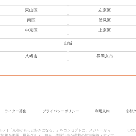
東山区
左京区
南区
伏見区
中京区
上京区
山城
八幡市
長岡京市
ライター募集
プライバシーポリシー
利用規約
京都
行・グルメ | 「京都がもっと好きになる。」をコンセプトに、メジャーから
Cop
け情報を網羅。最新グルメ、観光、体験記事が満載の地域密着メディア