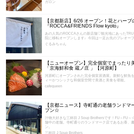
ガロン
【京都新店】6/26 オープン！花とハー
『ROCCA&FRIENDS Flow kyoto』
あの人気のROCCAさんの新店舗♡観光地にあったTR
院に移転オープンします♩今回は一足お先のプレオー
ぐるみちゃん
【ニューオープン】完全個室でまったり
「京海鮮和食 蔵ノ庄 」【河原町】
河原町にオープンされた完全個室居酒屋。新鮮な鮮魚
ィーかつシックな和個室空間で美酒と美食を堪能。
cafequeen
【京都ニュース】寺町通の老舗ランドマ
プン☆
汁物大好きな三杯目 J Soup Brothersです！FU～F
舗中の老舗。寺町通りのランドマーク店であるお香、
ン。
三杯目 J Soup Brothers