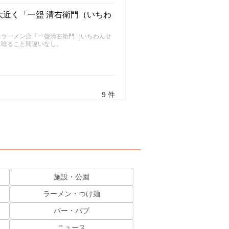
近く「一盌 清右衛門（いちわ
にラーメン店「一盌清右衛門（いちわんせ
に唸ること間違いなし。
9 件
施設・公園
ラーメン・つけ麺
バー・パブ
ニュース