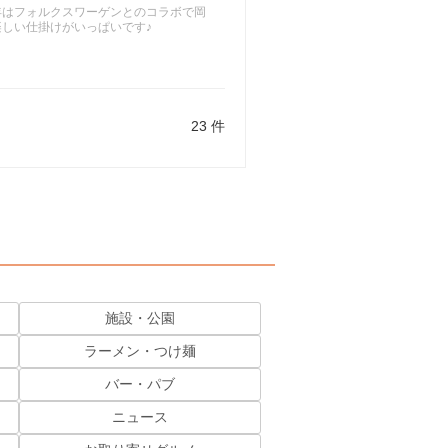
年はフォルクスワーゲンとのコラボで岡
☆楽しい仕掛けがいっぱいです♪
23 件
施設・公園
ラーメン・つけ麺
バー・パブ
ニュース