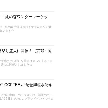
ト「糺の森ワンダーマーケッ
社・糺の森で開催されます☆左京から繋
が集います☆
春祭り盛大に開催！【京都・岡
界情勢ながら新たな季節はやって来る！☆
、盛大に開催されました☆
Y COFFEE at 琵琶湖疏水記念
湖疏水記念館」のテラスでは、話題のコー
2月19日までのロングランイベントです☆