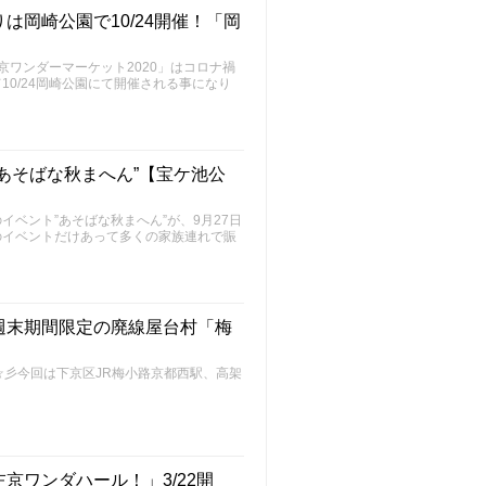
岡崎公園で10/24開催！「岡
京ワンダーマーケット2020」はコロナ禍
0/24岡崎公園にて開催される事になり
あそばな秋まへん”【宝ケ池公
ベント”あそばな秋まへん”が、9月27日
のイベントだけあって多くの家族連れで賑
週末期間限定の廃線屋台村「梅
～FU～☆彡今回は下京区JR梅小路京都西駅、高架
京ワンダハール！」3/22開