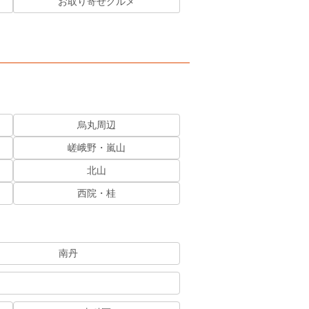
お取り寄せグルメ
烏丸周辺
嵯峨野・嵐山
北山
西院・桂
南丹