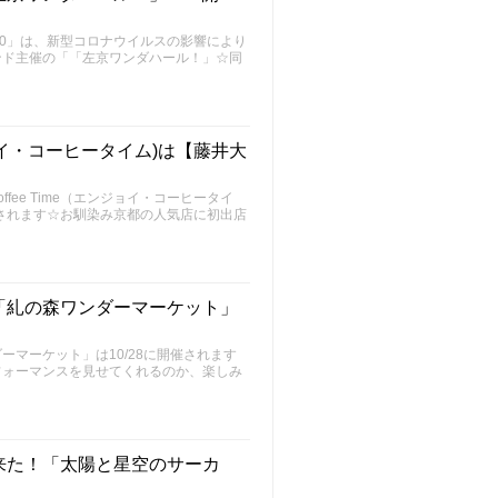
020」は、新型コロナウイルスの影響により
ンド主催の「「左京ワンダハール！」☆同
ンジョイ・コーヒータイム)は【藤井大
ffee Time（エンジョイ・コーヒータイ
開催されます☆お馴染み京都の人気店に初出店
「糺の森ワンダーマーケット」
マーケット」は10/28に開催されます
フォーマンスを見せてくれるのか、楽しみ
来た！「太陽と星空のサーカ