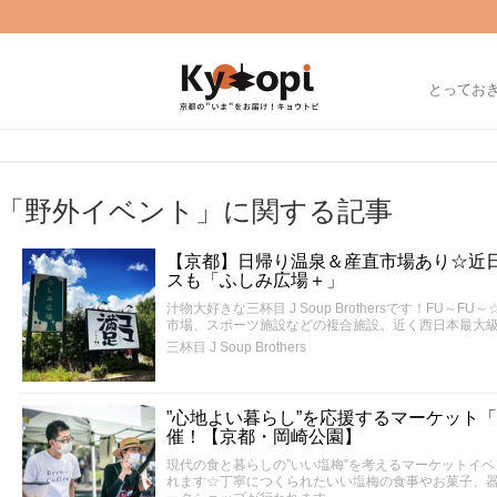
とってお
「野外イベント」に関する記事
【京都】日帰り温泉＆産直市場あり☆近日
スも「ふしみ広場＋」
汁物大好きな三杯目 J Soup Brothersです！FU
市場、スポーツ施設などの複合施設。近く西日本最大
三杯目 J Soup Brothers
”心地よい暮らし”を応援するマーケット「今
催！【京都・岡崎公園】
現代の食と暮らしの”いい塩梅”を考えるマーケットイ
れます☆丁寧につくられたいい塩梅の食事やお菓子、