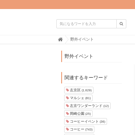

H
野外イベント
o
m
e
野外イベント
関連するキーワード
左京区
(1,629)
マルシェ
(81)
左京ワンダーランド
(12)
岡崎公園
(25)
コーヒーイベント
(36)
コーヒー
(743)