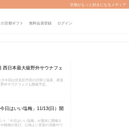
京都がもっと好きになるメディア
きの京都ギフト
無料会員登録
ログイン
 西日本最大級野外サウナフェ
～FU～☆彡今回は伏見区竹田の日帰り温泉、産直
級野外サウナフェスも開催予定。
日はいい塩梅」11/13(日）開
ベント「今日はいい塩梅」が週末に開催さ
器や植物が並び、心地よい音楽の演奏やワ