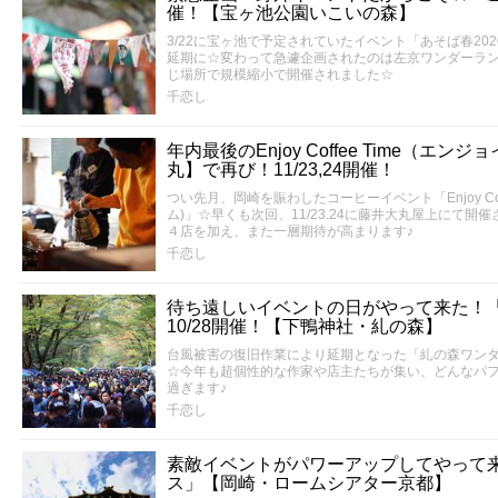
催！【宝ヶ池公園いこいの森】
3/22に宝ヶ池で予定されていたイベント「あそば春2
延期に☆変わって急遽企画されたのは左京ワンダーラ
じ場所で規模縮小で開催されました☆
千恋し
年内最後のEnjoy Coffee Time（エ
丸】で再び！11/23,24開催！
つい先月、岡崎を賑わしたコーヒーイベント「Enjoy Co
ム)」☆早くも次回、11/23.24に藤井大丸屋上にて
４店を加え、また一層期待が高まります♪
千恋し
待ち遠しいイベントの日がやって来た！
10/28開催！【下鴨神社・糺の森】
台風被害の復旧作業により延期となった「糺の森ワンダー
☆今年も超個性的な作家や店主たちが集い、どんなパ
過ぎます♪
千恋し
素敵イベントがパワーアップしてやって
ス」【岡崎・ロームシアター京都】