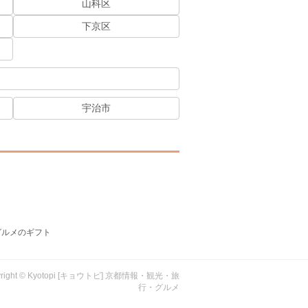
山科区
下京区
宇治市
グルメのギフト
yright © Kyotopi [キョウトピ] 京都情報・観光・旅
行・グルメ