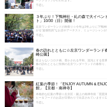
ークショップが行われます。
千恋し
３年ぶり！下鴨神社・糺の森で大イベン
ト」10/30（日）開催！
左京ワンダーランドの秋祭り☆今年は3年ぶりに下鴨神
がる”超個性的”なお店やアーチスト、ミュージシャン
千恋し
春の訪れとともに☆左京ワンダーランド
崎公園】
収まらないコロナ禍、脅かされる平和、混沌とする世
春の訪れとともに恒例の左京ワンダーランドの春祭り
千恋し
紅葉の季節！「ENJOY AUTUMN & ENJO
館」【京都・南禅寺】
本格的な紅葉の季節☆左京区・蹴上の南禅寺前「琵琶
ヒー＆フードのお店が日替わりで出店されています☆1
千恋し