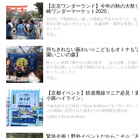
【左京ワンダーランド】今年の秋の大祭りは
崎ワンダーマーケット2020」
10/25に下鴨神社糺ノ森にて開催を予定されていた「左
対応の事もあり中止となり、急遽日時・場所を変更して1
ました☆
千恋し
待ちきれない賑わい☆こどももオトナも”
園いこいの森】
秋らしい快晴で爽やかな風の休日、「あそば春」主催のイ
宝ケ池公園いこいの森で開催されました☆こども主体
わっていました☆
千恋し
【京都イベント】鉄道廃線マニア必見！
小路ハイライン」
汁物大好きな三杯目 J Soup Brothersです！FU
上の廃線に設営された週末だけの期間限定屋台村。
三杯目 J Soup Brothers
緊急企画！野外イベントだからこそ☆「左