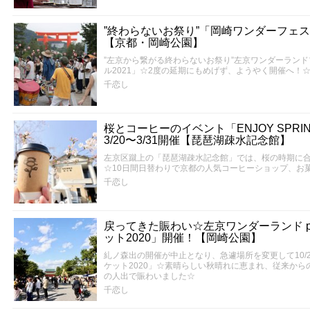
”終わらないお祭り”「岡崎ワンダーフェスティ
【京都・岡崎公園】
”左京から繋がる終わらないお祭り”左京ワンダーラン
ル2021」☆2度の延期にもめげず、ようやく開催へ！
千恋し
桜とコーヒーのイベント「ENJOY SPRING 
3/20〜3/31開催【琵琶湖疎水記念館】
左京区蹴上の「琵琶湖疎水記念館」では、桜の時期に
☆10日間日替わりで京都の人気コーヒーショップ、お
千恋し
戻ってきた賑わい☆左京ワンダーランド pr
ット2020」開催！【岡崎公園】
糺ノ森出の開催が中止となり、急遽場所を変更して10/
ケット2020」☆素晴らしい秋晴れに恵まれ、従来か
の人出で賑わいました☆
千恋し