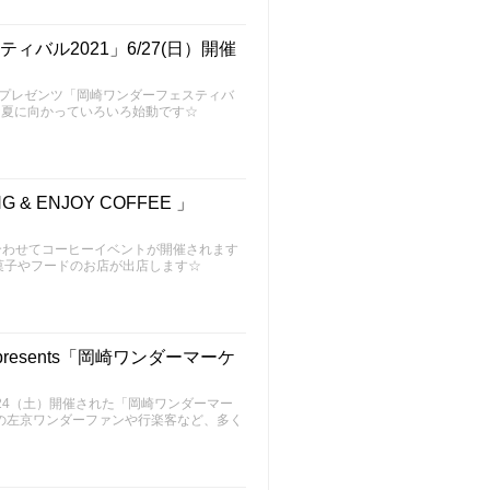
バル2021」6/27(日）開催
ドプレゼンツ「岡崎ワンダーフェスティバ
☆夏に向かっていろいろ始動です☆
& ENJOY COFFEE 」
合わせてコーヒーイベントが開催されます
菓子やフードのお店が出店します☆
esents「岡崎ワンダーマーケ
24（土）開催された「岡崎ワンダーマー
らの左京ワンダーファンや行楽客など、多く