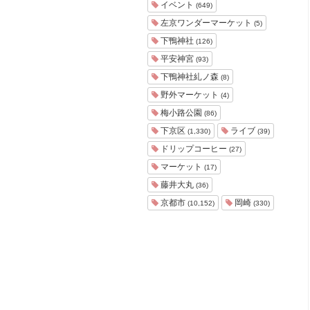
イベント
(649)
左京ワンダーマーケット
(5)
下鴨神社
(126)
平安神宮
(93)
下鴨神社糺ノ森
(8)
野外マーケット
(4)
梅小路公園
(86)
下京区
ライブ
(1,330)
(39)
ドリップコーヒー
(27)
マーケット
(17)
藤井大丸
(36)
京都市
岡崎
(10,152)
(330)