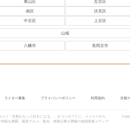
東山区
左京区
南区
伏見区
中京区
上京区
山城
八幡市
長岡京市
ライター募集
プライバシーポリシー
利用規約
京都
行・グルメ | 「京都がもっと好きになる。」をコンセプトに、メジャーから
Cop
け情報を網羅。最新グルメ、観光、体験記事が満載の地域密着メディア