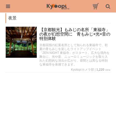
夜景
【京都観光】もみじの名所「東福寺」
の夜が幻想空間に 青もみじ×光×音の
特別体験
京都屈指の紅葉名所として知られる東福寺で、初
夏の青もみじを楽しむライトアップイベント
「ZEN NIGHT 東福寺」がスタート。広大な境内を
舞台に、光や音、ニューロミュージックを取り入
れた幻想的な演出が広がり、昼間とは異なる特別
な東福寺を体感できます。
Kyotopiカメラ部
|
1,220
view