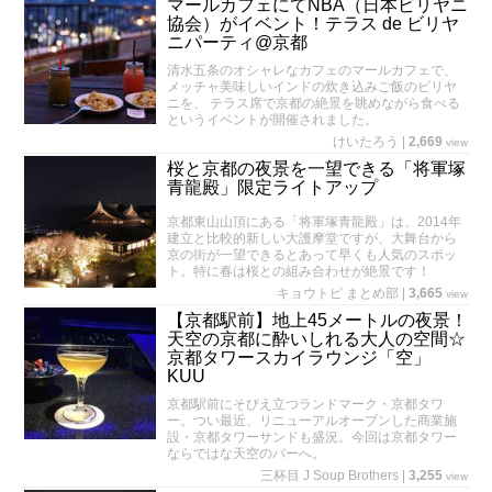
マールカフェにてNBA（日本ビリヤニ
協会）がイベント！テラス de ビリヤ
ニパーティ@京都
清水五条のオシャレなカフェのマールカフェで、
メッチャ美味しいインドの炊き込みご飯のビリヤ
ニを、 テラス席で京都の絶景を眺めながら食べる
というイベントが開催されました。
けいたろう
|
2,669
view
桜と京都の夜景を一望できる「将軍塚
青龍殿」限定ライトアップ
京都東山山頂にある「将軍塚青龍殿」は、2014年
建立と比較的新しい大護摩堂ですが、大舞台から
京の街が一望できるとあって早くも人気のスポッ
ト。特に春は桜との組み合わせが絶景です！
キョウトピ まとめ部
|
3,665
view
【京都駅前】地上45メートルの夜景！
天空の京都に酔いしれる大人の空間☆
京都タワースカイラウンジ「空」
KUU
京都駅前にそびえ立つランドマーク・京都タワ
ー。つい最近、リニューアルオープンした商業施
設・京都タワーサンドも盛況。今回は京都タワー
ならではな天空のバーへ。
三杯目 J Soup Brothers
|
3,255
view