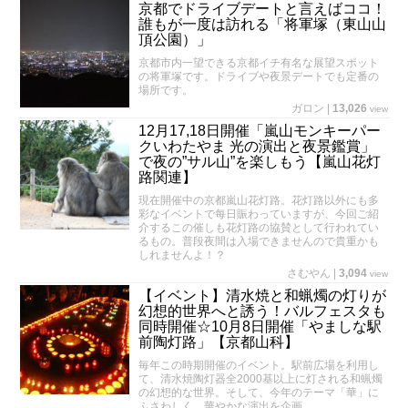
京都でドライブデートと言えばココ！
誰もが一度は訪れる「将軍塚（東山山
頂公園）」
京都市内一望できる京都イチ有名な展望スポット
の将軍塚です。ドライブや夜景デートでも定番の
場所です。
ガロン
|
13,026
view
12月17,18日開催「嵐山モンキーパー
クいわたやま 光の演出と夜景鑑賞」
で夜の”サル山”を楽しもう【嵐山花灯
路関連】
現在開催中の京都嵐山花灯路。花灯路以外にも多
彩なイベントで每日賑わっていますが、今回ご紹
介するこの催しも花灯路の協賛として行われてい
るもの。普段夜間は入場できませんので貴重かも
しれませんよ！？
さむやん
|
3,094
view
【イベント】清水焼と和蝋燭の灯りが
幻想的世界へと誘う！バルフェスタも
同時開催☆10月8日開催「やましな駅
前陶灯路」【京都山科】
毎年この時期開催のイベント。駅前広場を利用し
て、清水焼陶灯器全2000基以上に灯される和蝋燭
の幻想的な世界。そして、今年のテーマ「華」に
ふさわしく、華やかな演出を企画。