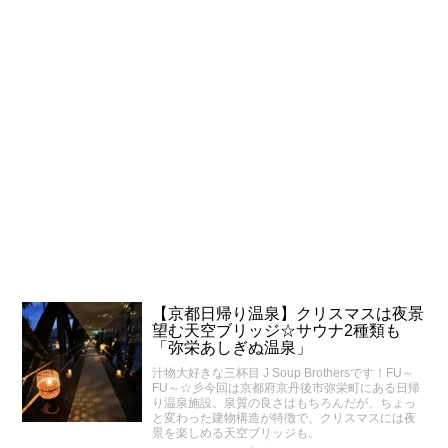
【京都日帰り温泉】クリスマスは夜景
望む天空ブリッジ☆サウナ2種類も
「弥栄あしぎぬ温泉」
汁物大好きな三杯目 J Soup Brothersです！FU～
FU～☆彡今回は京都府京丹後市弥栄町にある日帰
り温泉施設。泉質の良さはもちろんだが、ちょっ
と変わった建物構造が特徴で、クリスマスには夜
景を楽しめる天空ブリッジも。