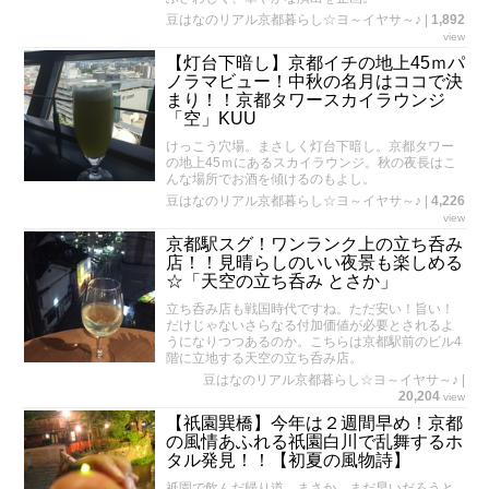
豆はなのリアル京都暮らし☆ヨ～イヤサ～♪
|
1,892
view
【灯台下暗し】京都イチの地上45ｍパ
ノラマビュー！中秋の名月はココで決
まり！！京都タワースカイラウンジ
「空」KUU
けっこう穴場。まさしく灯台下暗し。京都タワー
の地上45ｍにあるスカイラウンジ。秋の夜長はこ
んな場所でお酒を傾けるのもよし。
豆はなのリアル京都暮らし☆ヨ～イヤサ～♪
|
4,226
view
京都駅スグ！ワンランク上の立ち呑み
店！！見晴らしのいい夜景も楽しめる
☆「天空の立ち呑み とさか」
立ち呑み店も戦国時代ですね。ただ安い！旨い！
だけじゃないさらなる付加価値が必要とされるよ
うになりつつあるのか。こちらは京都駅前のビル4
階に立地する天空の立ち呑み店。
豆はなのリアル京都暮らし☆ヨ～イヤサ～♪
|
20,204
view
【祇園巽橋】今年は２週間早め！京都
の風情あふれる祇園白川で乱舞するホ
タル発見！！【初夏の風物詩】
祇園で飲んだ帰り道。まさか、まだ早いだろうと