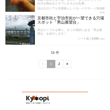
白川を眺めるとすでにホタルが乱舞。
豆はなのリアル京都暮らし☆ヨ～イヤサ～♪
|
9,142
view
京都市街と宇治市街が一望できる穴場
スポット「男山展望台」
男山ケーブルを降り、すぐの場所にある「男山展
望台」を紹介します！
ミート姫
|
3,080
view
16 件
1
2