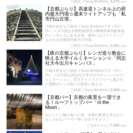
三杯目 J Soup Brothers
|
3,375
view
【京都ぶらり】高速道トンネル上の府
内最大円墳☆週末ライトアップも「私
市円山古墳」
汁物大好きな三杯目 J Soup Brothersです！FU～
FU～☆彡今回は京都府綾部市の舞鶴若狭自動車道
のトンネル上にある古墳。週末にはライトアップ
もされる京都府内最大の円墳。
三杯目 J Soup Brothers
|
3,361
view
【夜の京都ぶらり】レンガ造り教会に
映える大学イルミネーション☆「同志
社大今出川キャンパス」
汁物大好きな三杯目 J Soup Brothersです！FU～
FU～☆彡今回は同志社大学今出川キャンパスのイ
ルミネーション。巨大クリスマスツリーに施され
た電飾がレンガ造りの校舎に映える。
三杯目 J Soup Brothers
|
2,968
view
【京都バー】京都の夜景を一望でき
る！ルーフトップバー「in the
Moon」
おいしいご飯を食べた後、京都の夜景を見ながら
おしゃれなバーで一杯いかがですか？♡
ぐるみちゃん
|
7,585
view