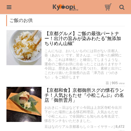
ご飯のお供
【京都グルメ】ご飯の最強パートナ
ー！出汁の旨みが染みわたる"無添加
ちりめん山椒"
こんにちは、おいしいものには目がない京都人、
葵（あおい）です。皆さんは、一口食べた瞬間に
「あ、これは本物だ」と確信してしまうような、
運命のご飯のお供に出会ったことはありますか？
今回は、歴史ある東山で見つけた、素材と出汁に
こだわり抜いた京佃煮のお店「津乃吉（つのき
ち）」をご紹介します
葵
|
905
view
【京都和食】京都御所スグの懐石ラン
チ！人気おもたせ『小松こんぶ』の名
店「御所雲月」
おおきに～豆はなどす☆今回は上京区寺町今出川
下がった場所にある懐石料理店。人気おもたせ
『小松こんぶ』で全国的にも知られる有名店で、
懐石ランチをいただきました。
豆はなのリアル京都暮らし☆ヨ～イヤサ～♪
|
8,472