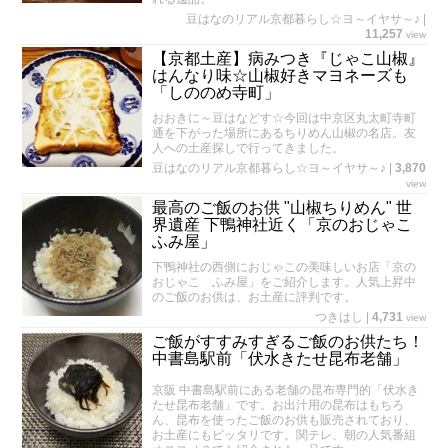
豆はなのリアル京都暮らし☆ヨ～イヤサ～♪
|
11,257
view
【京都土産】病みつき『じゃこ山椒』
はんなり味☆山椒好きマヨネーズも
「しののめ寺町」
おおきに～豆はなどす☆今回は中京区丸太町寺町
通を下がった場所にあるちりめん山椒の名店。友
人への土産探しで行ってきました。
豆はなのリアル京都暮らし☆ヨ～イヤサ～♪
|
3,870
view
最高のご飯のお供 "山椒ちりめん" 世
界遺産 下鴨神社近く「京のおじゃこ
ふみ屋」
下鴨神社の西側におじゃこの美味しいお店「京の
おじゃこ ふみ屋」をご紹介します。人気上昇中
のご飯のお供は、お土産に評判です。
つきはし
|
4,731
view
ご飯がすすみすぎるご飯のお供たち！
中書島駅前「伏水きたせ昆布老舗」
京阪 中書島駅前にある老舗の昆布専門的「伏水き
たせ昆布老舗」です。お出汁用の昆布はもちろ
ん、昆布を使ったご飯のお供も販売されており、
お土産にもピッタリです。関テレ、朝の人気番組