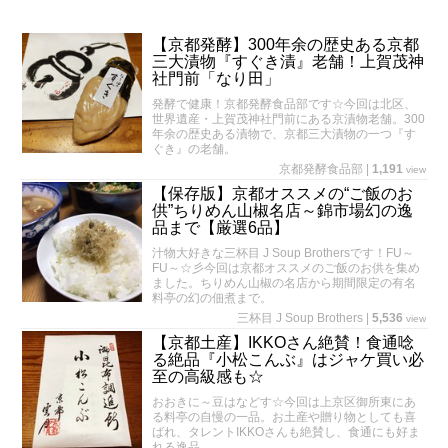
【京都発酵】300年余の歴史ある京都
三大漬物『すぐき漬』老舗！上賀茂神
社門前「なり田」
発酵で健康！京都発酵食品部です☆今回は北区、
世界遺産・上賀茂神社門前にある京漬物老舗。300
年余の歴史ある漬物で、京都三大漬物の一つ『す
ぐき』の老舗。
京都発酵食品部
|
1,191
view
【保存版】京都オススメの“ご飯のお
供”ちりめん山椒名店～錦市場幻の逸
品まで【厳選6品】
汁物大好きな三杯目 J Soup Brothersです！FU～
FU～☆彡今回は京都オススメのご飯のお供を集め
ました。ちりめん山椒の名店から期間限定の有名
料亭の幻の佃煮まで。
三杯目 J Soup Brothers
|
5,536
view
【京都土産】IKKOさん絶賛！食通唸
る絶品『小松こんぶ』はジャケ買い必
至の高級感も☆
おおきに～豆はなどす☆今回は上京区御所東にあ
る料亭の自慢の一品。お土産や贈り物としても喜
ばれ、タレントIKKOさんも絶賛し、食通にも好ま
れる逸品。