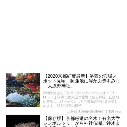
【2020京都紅葉最新】洛西の穴場ス
ポット見頃！睡蓮池に浮かぶ赤もみじ
「大原野神社」
汁物大好きな三杯目 J Soup Brothersです！FU～
FU～☆彡今回は西京区大原野にある神社。丘陵地
に立地し、ひっそりとした雰囲気の中紅葉を楽し
めます。11月14日の様子。
三杯目 J Soup Brothers
|
3,358
view
【保存版】京都厳選の名木！有名大学
シンボルツリーから神社仏閣ご神木ま