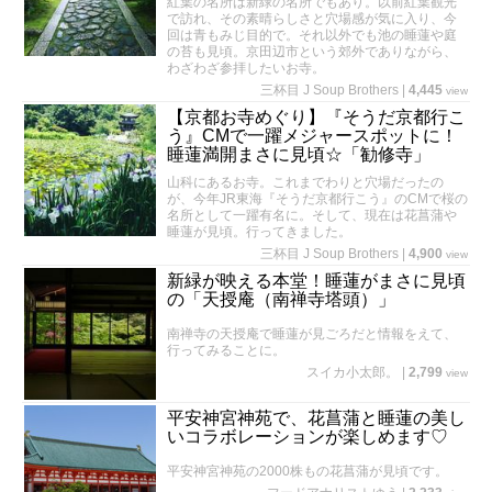
紅葉の名所は新緑の名所でもあり。以前紅葉観光
で訪れ、その素晴らしさと穴場感が気に入り、今
回は青もみじ目的で。それ以外でも池の睡蓮や庭
の苔も見頃。京田辺市という郊外でありながら、
わざわざ参拝したいお寺。
三杯目 J Soup Brothers
|
4,445
view
【京都お寺めぐり】『そうだ京都行こ
う』CMで一躍メジャースポットに！
睡蓮満開まさに見頃☆「勧修寺」
山科にあるお寺。これまでわりと穴場だったの
が、今年JR東海『そうだ京都行こう』のCMで桜の
名所として一躍有名に。そして、現在は花菖蒲や
睡蓮が見頃。行ってきました。
三杯目 J Soup Brothers
|
4,900
view
新緑が映える本堂！睡蓮がまさに見頃
の「天授庵（南禅寺塔頭）」
南禅寺の天授庵で睡蓮が見ごろだと情報をえて、
行ってみることに。
スイカ小太郎。
|
2,799
view
平安神宮神苑で、花菖蒲と睡蓮の美し
いコラボレーションが楽しめます♡
平安神宮神苑の2000株もの花菖蒲が見頃です。