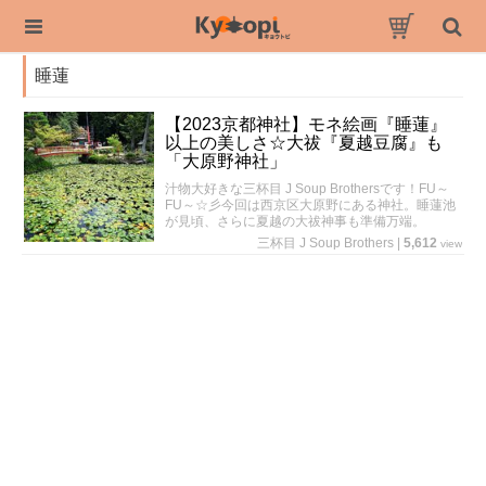
睡蓮
【2023京都神社】モネ絵画『睡蓮』
以上の美しさ☆大祓『夏越豆腐』も
「大原野神社」
汁物大好きな三杯目 J Soup Brothersです！FU～
FU～☆彡今回は西京区大原野にある神社。睡蓮池
が見頃、さらに夏越の大祓神事も準備万端。
三杯目 J Soup Brothers
|
5,612
view