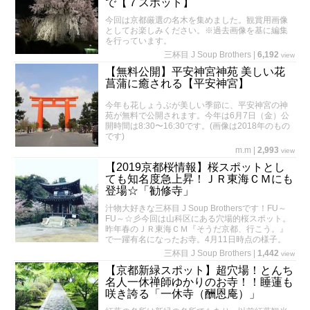
で【７スポット】
今回は京都厳選の名木を集めました。観賞用画像
としてお楽しみください。※過去画像を基に編集
を行っています。
三杯目 J Soup Brothers
|
6,192
view
【無料公開】平安神宮神苑 美しい花
菖蒲に癒される【平安神宮】
今年も花しょうぶが美しい季節に、平安神宮の神
苑が無料で公開されます。今年は6月7日（金）公
開時間は8:30〜16:30です。(画像は2018年のもの
です)
m.m
|
2,993
view
【2019京都桜情報】桜スポットとし
ても知名度急上昇！ＪＲ東海ＣＭにも
登場☆「勧修寺」
汁物大好きな三杯目 J Soup Brothersです！FU～
FU～☆彡今回は山科区にある穴場的桜スポット。
昨年春のＪＲ東海ＣＭ『そうだ京都、行こう。』
で一躍有名になったお寺。4月11日時点の様子。
三杯目 J Soup Brothers
|
1,442
view
【京都新緑スポット】超穴場！とんち
名人一休禅師ゆかりのお寺！！睡蓮も
咲き誇る「一休寺（酬恩庵）」