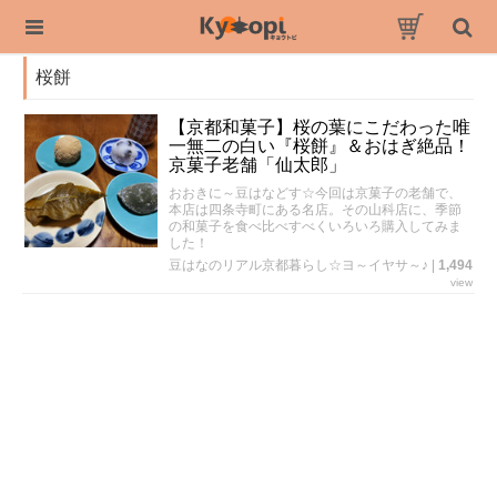
桜餅
【京都和菓子】桜の葉にこだわった唯
一無二の白い『桜餅』＆おはぎ絶品！
京菓子老舗「仙太郎」
おおきに～豆はなどす☆今回は京菓子の老舗で、
本店は四条寺町にある名店。その山科店に、季節
の和菓子を食べ比べすべくいろいろ購入してみま
した！
豆はなのリアル京都暮らし☆ヨ～イヤサ～♪
|
1,494
view