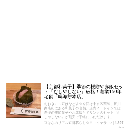
【京都和菓子】季節の桜餅や赤飯セッ
ト『むしやしない』破格！創業150年
老舗「鳴海餅本店」
おおきに～豆はなどす☆今回は中京区西陣、堀川
商店街にある和菓子の老舗。店内イートインでは
自慢の季節菓子やお赤飯とドリンクのセット『む
しやしない』が割安で手軽にいただけます。
豆はなのリアル京都暮らし☆ヨ～イヤサ～♪
|
4,897
view