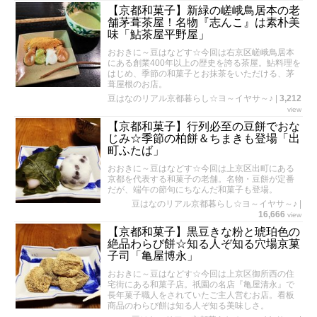
【京都和菓子】新緑の嵯峨鳥居本の老
舗茅葺茶屋！名物『志んこ』は素朴美
味「鮎茶屋平野屋」
おおきに～豆はなどす☆今回は右京区嵯峨鳥居本
にある創業400年以上の歴史を誇る茶屋。鮎料理を
はじめ、季節の和菓子とお抹茶をいただける、茅
葺屋根のお店。
豆はなのリアル京都暮らし☆ヨ～イヤサ～♪
|
3,212
view
【京都和菓子】行列必至の豆餅でおな
じみ☆季節の柏餅＆ちまきも登場「出
町ふたば」
おおきに～豆はなどす☆今回は上京区出町にある
京都を代表する和菓子の老舗。名物・豆餅が定番
だが、端午の節句にちなんだ和菓子も登場。
豆はなのリアル京都暮らし☆ヨ～イヤサ～♪
|
16,666
view
【京都和菓子】黒豆きな粉と琥珀色の
絶品わらび餅☆知る人ぞ知る穴場京菓
子司「亀屋博永」
おおきに～豆はなどす☆今回は上京区御所西の住
宅街にある和菓子店。祇園の名店『亀屋清永』で
長年菓子職人をされていたご主人営むお店。看板
商品のわらび餅は知る人ぞ知る美味しさ。