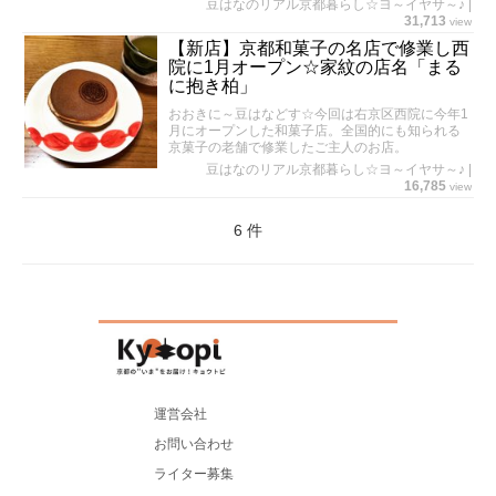
豆はなのリアル京都暮らし☆ヨ～イヤサ～♪
|
31,713
view
【新店】京都和菓子の名店で修業し西
院に1月オープン☆家紋の店名「まる
に抱き柏」
おおきに～豆はなどす☆今回は右京区西院に今年1
月にオープンした和菓子店。全国的にも知られる
京菓子の老舗で修業したご主人のお店。
豆はなのリアル京都暮らし☆ヨ～イヤサ～♪
|
16,785
view
6 件
運営会社
お問い合わせ
ライター募集