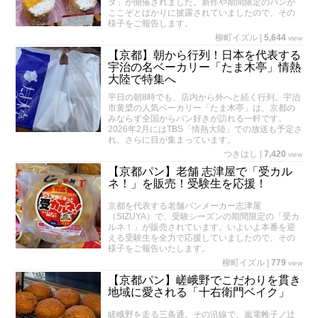
タ」が開催されました。新作や期間限定のパンが
ここぞとばかりに披露されていましたので、その
様子をご報告します。
柳町イズル
|
5,644
view
【京都】朝から行列！日本を代表する
宇治の名ベーカリー「たま木亭」情熱
大陸で特集へ
平日の朝8時でも、店内から外へと続く行列。宇治
市黄檗の人気ベーカリー「たま木亭」は、京都の
みならず全国からパン好きが訪れる一軒です。
2026年2月にはTBS「情熱大陸」での放送も予定さ
れ、さらに目が集まっています。
つきはし
|
7,420
view
【京都パン】老舗 志津屋で「受カル
ネ！」を販売！受験生を応援！
京都を代表する老舗パンメーカー志津屋
（SIZUYA）で、受験シーズンの期間限定の「受カ
ルネ！」が販売されています。いよいよ本番を迎
える受験生を全力で応援していましたので、その
様子をご報告いたします。
柳町イズル
|
779
view
【京都パン】嵯峨野でこだわりを貫き
地域に愛される「十右衛門ベイク」
嵯峨野を走る三条通。その沿線で、嵐電帷子ノ辻