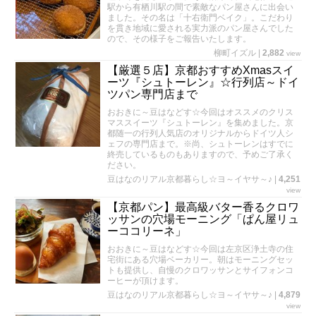
駅から有栖川駅の間で素敵なパン屋さんに出会い
ました。その名は「十右衛門ベイク」。こだわり
を貫き地域に愛される実力派のパン屋さんでした
ので、その様子をご報告いたします。
柳町イズル
|
2,882
view
【厳選５店】京都おすすめXmasスイ
ーツ『シュトーレン』☆行列店～ドイ
ツパン専門店まで
おおきに～豆はなどす☆今回はオススメのクリス
マススイーツ『シュトーレン』を集めました。京
都随一の行列人気店のオリジナルからドイツ人シ
ェフの専門店まで。※尚、シュトーレンはすでに
終売しているものもありますので、予めご了承く
ださい。
豆はなのリアル京都暮らし☆ヨ～イヤサ～♪
|
4,251
view
【京都パン】最高級バター香るクロワ
ッサンの穴場モーニング「ぱん屋リュ
ーココリーネ」
おおきに～豆はなどす☆今回は左京区浄土寺の住
宅街にある穴場ベーカリー。朝はモーニングセッ
トも提供し、自慢のクロワッサンとサイフォンコ
ーヒーが頂けます。
豆はなのリアル京都暮らし☆ヨ～イヤサ～♪
|
4,879
view