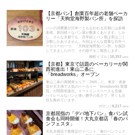
【京都パン】創業百年超の老舗ベーカ
リー「天狗堂海野製パン所」を探訪
パンの消費量が日本一とも云われる京都には多種
多様、新旧様々なパン屋が数多くあります。しか
し、そんな京都でも、百年続くパン屋は実はごく
少数しかありません。今回はそんな貴重な百年ベ
ーカリーの一つ、「天狗堂海野製パン所」を探訪
してきましたので、その様子をご報告します。
柳町イズル
|
10,353
view
【京都】東京で話題のベーカリーが関
西初進出！東山二条に
「breadworks」オープン
東山二条の再開発エリア「2WA」に、東京・表参
道や天王洲で人気のベーカリー「breadworks 聖護
院」が関西初進出。イートインスペースも完備、
ハイレベルなパンと使い勝手の良さで、早くも注
目を集めています。
ガロン
|
8,217
view
京都屈指の「デパ地下パン」食パン試
食会も同時開催！大丸京都店「春のパ
ンフェスタ」
大丸京都店で春限定のイベント「春のパンフェス