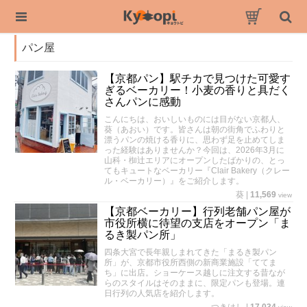
パン屋
【京都パン】駅チカで見つけた可愛す
ぎるベーカリー！小麦の香りと具だく
さんパンに感動
こんにちは、おいしいものには目がない京都人、
葵（あおい）です。皆さんは朝の街角でふわりと
漂うパンの焼ける香りに、思わず足を止めてしま
った経験はありませんか？今回は、2026年3月に
山科・椥辻エリアにオープンしたばかりの、とっ
てもキュートなベーカリー『Clair Bakery（クレー
ル・ベーカリー）』をご紹介します。
葵
|
11,569
view
【京都ベーカリー】行列老舗パン屋が
市役所横に待望の支店をオープン「ま
るき製パン所」
四条大宮で長年親しまれてきた「まるき製パン
所」が、京都市役所西側の新商業施設「ててま
ち」に出店。ショーケース越しに注文する昔なが
らのスタイルはそのままに、限定パンも登場。連
日行列の人気店を紹介します。