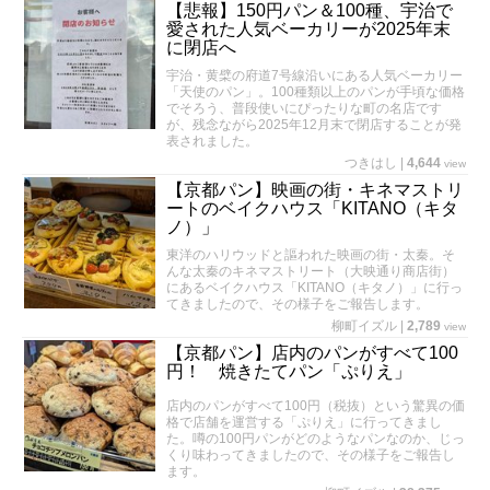
【悲報】150円パン＆100種、宇治で
愛された人気ベーカリーが2025年末
に閉店へ
宇治・黄檗の府道7号線沿いにある人気ベーカリー
「天使のパン」。100種類以上のパンが手頃な価格
でそろう、普段使いにぴったりな町の名店です
が、残念ながら2025年12月末で閉店することが発
表されました。
つきはし
|
4,644
view
【京都パン】映画の街・キネマストリ
ートのベイクハウス「KITANO（キタ
ノ）」
東洋のハリウッドと謳われた映画の街・太秦。そ
んな太秦のキネマストリート（大映通り商店街）
にあるベイクハウス「KITANO（キタノ）」に行っ
てきましたので、その様子をご報告します。
柳町イズル
|
2,789
view
【京都パン】店内のパンがすべて100
円！ 焼きたてパン「ぷりえ」
店内のパンがすべて100円（税抜）という驚異の価
格で店舗を運営する「ぷりえ」に行ってきまし
た。噂の100円パンがどのようなパンなのか、じっ
くり味わってきましたので、その様子をご報告し
ます。