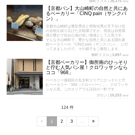
柳町イズル
|
38,375
view
【京都パン】大山崎町の自然と共にあ
るベーカリー「CINQ pain（サンクパ
ン）」
京都大山崎町は豊臣秀吉と明智光秀が天下分け目
の合戦を繰り広げた古戦場ですが、現在は自然環
境が豊かで住み心地の良い地域として人気です。
そんな大山崎町で、豊かな自然と共にある隠れ家
的ベーカリーの「CINQ pain（サンクパン）」に行
ってきましたので、その様子をご報告します。
柳町イズル
|
3,897
view
【京都ベーカリー】御所南のひっそり
と佇む人気パン屋！クロワッサンなら
ココ「968」
ベーカリー激戦区の丸太町エリアにひっそりと佇
むベーカリー「968（クローバー）」。クロワッサ
ンが人気、このエリアでも注目の一軒です。
ガロン
|
10,253
view
124 件
1
2
3
…