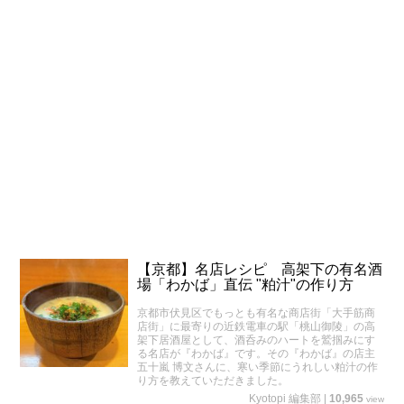
【京都】名店レシピ 高架下の有名酒
場「わかば」直伝 "粕汁"の作り方
京都市伏見区でもっとも有名な商店街「大手筋商
店街」に最寄りの近鉄電車の駅「桃山御陵」の高
架下居酒屋として、酒呑みのハートを鷲掴みにす
る名店が『わかば』です。その『わかば』の店主
五十嵐 博文さんに、寒い季節にうれしい粕汁の作
り方を教えていただきました。
Kyotopi 編集部
|
10,965
view