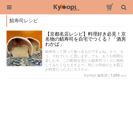
鯖寿司レシピ
【京都名店レシピ】料理好き必見！京
名物の鯖寿司を自宅でつくる！「酒房
わかば」
鯖寿司って買って食べるものですよね。そう、そ
う、それでいいと思います。でも、おうち時間を
楽しむ今、この動画を見たら鯖寿司づくりに挑戦
してみたくなりますよー。特に小学校のとき図工
が得意だった人にオススメ。
Kyotopi 編集部
|
7,009
view