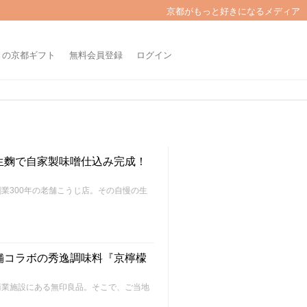
京都がもっと好きになるメディア
きの京都ギフト
無料会員登録
ログイン
生麴で自家製味噌仕込み完成！
業300年の老舗こうじ店。その自慢の生
舗コラボの秀逸調味料『京檸檬
商業施設にある無印良品。そこで、ご当地
。