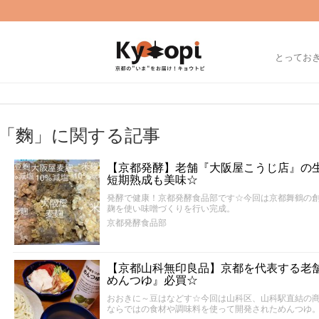
とってお
「麴」に関する記事
【京都発酵】老舗『大阪屋こうじ店』の
短期熟成も美味☆
発酵で健康！京都発酵食品部です☆今回は京都舞鶴の創
麹を使い味噌づくりを行い完成。
京都発酵食品部
【京都山科無印良品】京都を代表する老
めんつゆ』必買☆
おおきに～豆はなどす☆今回は山科区、山科駅直結の
ならではの食材や調味料を使って開発されためんつゆ