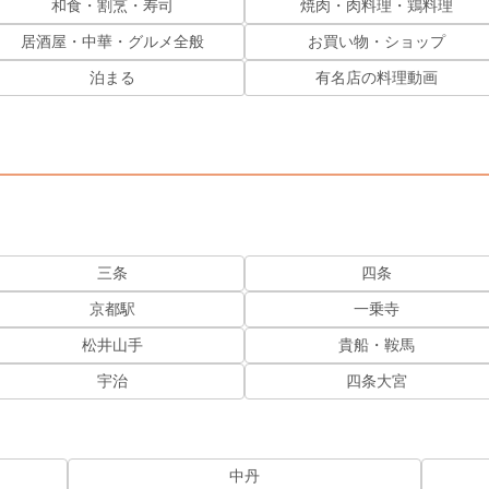
和食・割烹・寿司
焼肉・肉料理・鶏料理
居酒屋・中華・グルメ全般
お買い物・ショップ
泊まる
有名店の料理動画
三条
四条
京都駅
一乗寺
松井山手
貴船・鞍馬
宇治
四条大宮
中丹