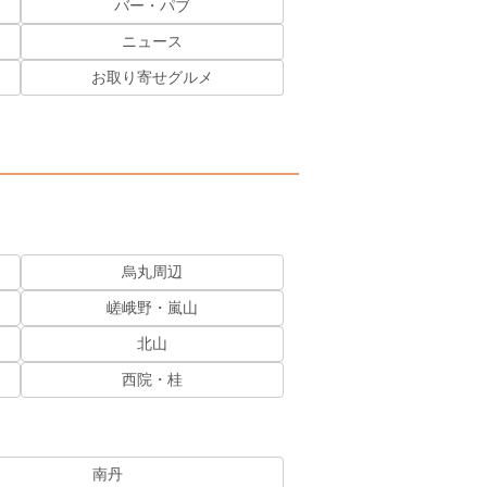
バー・パブ
ニュース
お取り寄せグルメ
烏丸周辺
嵯峨野・嵐山
北山
西院・桂
南丹