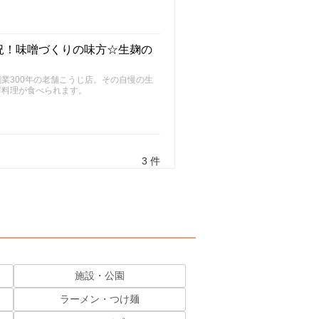
況！味噌づくりの味方☆生麹の
業300年の老舗こうじ店。その自慢の生
酵料理が食べられます。
3 件
施設・公園
ラーメン・つけ麺