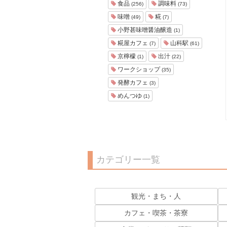
食品
調味料
(256)
(73)
味噌
糀
(49)
(7)
小野甚味噌醤油醸造
(1)
糀屋カフェ
山科駅
(7)
(61)
京檸檬
出汁
(1)
(22)
ワークショップ
(35)
発酵カフェ
(3)
めんつゆ
(1)
カテゴリー一覧
観光・まち・人
カフェ・喫茶・茶寮