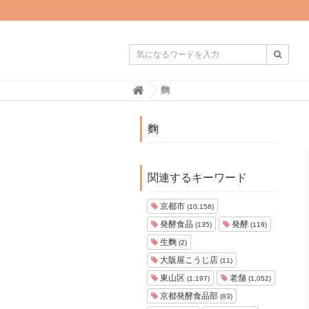

H
麴
o
m
e
麴
関連するキーワード
京都市
(10,158)
発酵食品
発酵
(135)
(119)
生麴
(2)
大阪屋こうじ店
(11)
東山区
老舗
(1,197)
(1,052)
京都発酵食品部
(83)