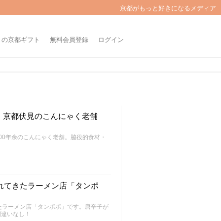
京都がもっと好きになるメディア
きの京都ギフト
無料会員登録
ログイン
・京都伏見のこんにゃく老舗
00年余のこんにゃく老舗。脇役的食材・
れてきたラーメン店「タンポ
たラーメン店「タンポポ」です。唐辛子が
間違いなし！