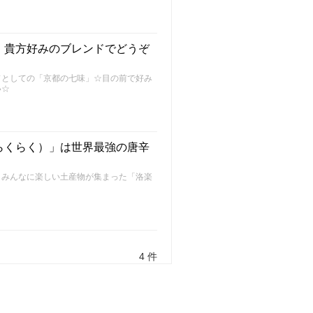
】貴方好みのブレンドでどうぞ
ドとしての「京都の七味」☆目の前で好み
い☆
らくらく）」は世界最強の唐辛
、みんなに楽しい土産物が集まった「洛楽
4 件