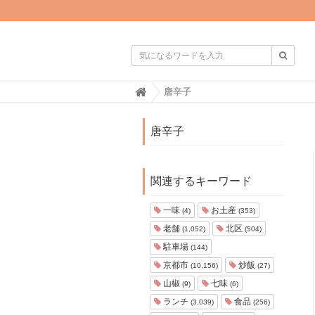

H
唐辛子
o
m
e
唐辛子
関連するキーワード
一味
お土産
(4)
(353)
老舗
北区
(1,052)
(504)
駐車場
(144)
京都市
炒飯
(10,156)
(27)
山椒
七味
(9)
(6)
ランチ
食品
(3,039)
(256)