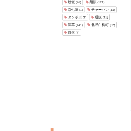
焼飯
麺類
(26)
(121)
京七味
チャーハン
(1)
(44)
タンポポ
通販
(3)
(21)
深草
北野白梅町
(141)
(82)
自炊
(4)