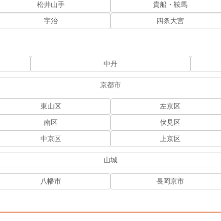
松井山手
貴船・鞍馬
宇治
四条大宮
中丹
京都市
東山区
左京区
南区
伏見区
中京区
上京区
山城
八幡市
長岡京市