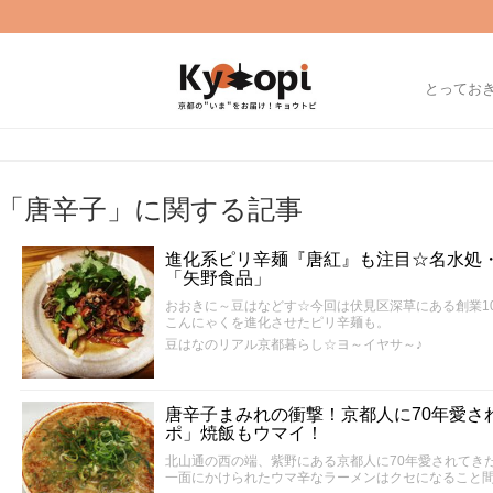
とってお
「唐辛子」に関する記事
進化系ピリ辛麺『唐紅』も注目☆名水処
「矢野食品」
おおきに～豆はなどす☆今回は伏見区深草にある創業1
こんにゃくを進化させたピリ辛麺も。
豆はなのリアル京都暮らし☆ヨ～イヤサ～♪
唐辛子まみれの衝撃！京都人に70年愛さ
ポ」焼飯もウマイ！
北山通の西の端、紫野にある京都人に70年愛されてき
一面にかけられたウマ辛なラーメンはクセになること