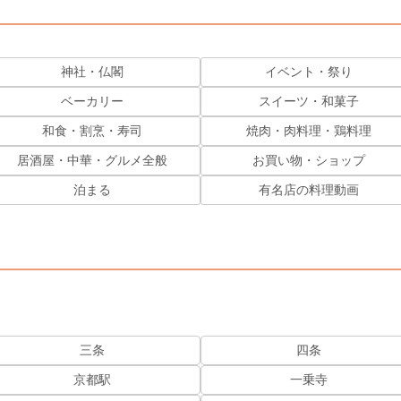
神社・仏閣
イベント・祭り
ベーカリー
スイーツ・和菓子
和食・割烹・寿司
焼肉・肉料理・鶏料理
居酒屋・中華・グルメ全般
お買い物・ショップ
泊まる
有名店の料理動画
三条
四条
京都駅
一乗寺