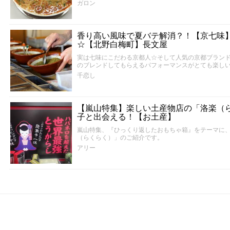
ガロン
香り高い風味で夏バテ解消？！【京七味
☆【北野白梅町】長文屋
実は七味にこだわる京都人☆そして人気の京都ブラン
のブレンドしてもらえるパフォーマンスがとても楽し
千恋し
【嵐山特集】楽しい土産物店の「洛楽（
子と出会える！【お土産】
嵐山特集、『ひっくり返したおもちゃ箱』をテーマに
（らくらく）」のご紹介です。
アリー