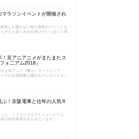
のマラソンイベントが開催され
関係者しか通れない地下通路やパドックを
ならずとも楽しめる仕掛けがいっぱい☆馬
ボ！京アニアニメがまたまたス
ォ二アム2018』
作の人気アニメ『響け！ユーフォ二ア
キャラの合成画像も撮れるデジタルスタン
結ぶ！京阪電車と往年の人気Ｒ
にした「ドラゴンクエストミュージアム」
仕様の特別車両を走らせています！