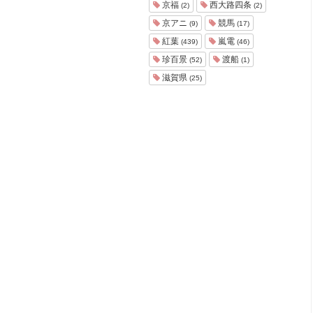
京福
西大路四条
(2)
(2)
京アニ
競馬
(9)
(17)
紅葉
嵐電
(439)
(46)
珍百景
渡船
(52)
(1)
滋賀県
(25)