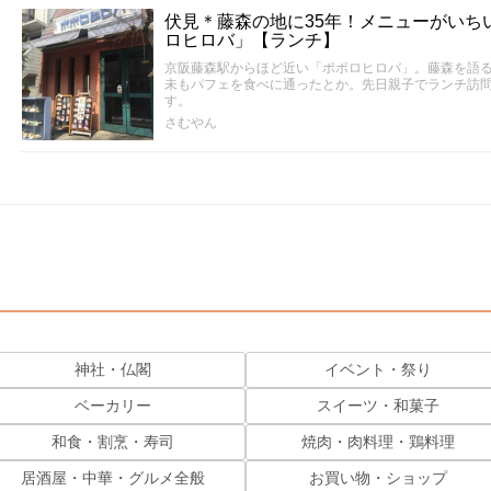
伏見＊藤森の地に35年！メニューがいち
ロヒロバ」【ランチ】
京阪藤森駅からほど近い「ポポロヒロバ」。藤森を語
未もパフェを食べに通ったとか。先日親子でランチ訪
す。
さむやん
神社・仏閣
イベント・祭り
ベーカリー
スイーツ・和菓子
和食・割烹・寿司
焼肉・肉料理・鶏料理
居酒屋・中華・グルメ全般
お買い物・ショップ