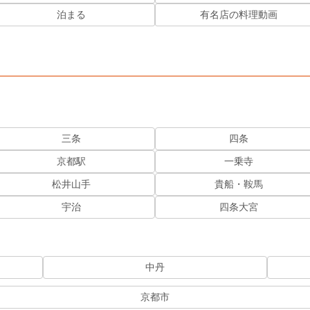
泊まる
有名店の料理動画
三条
四条
京都駅
一乗寺
松井山手
貴船・鞍馬
宇治
四条大宮
中丹
京都市