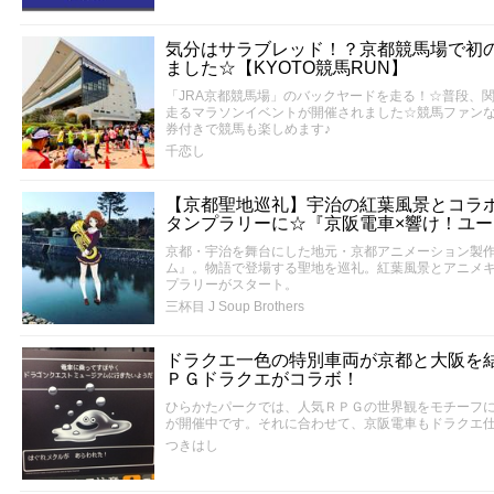
気分はサラブレッド！？京都競馬場で初
ました☆【KYOTO競馬RUN】
「JRA京都競馬場」のバックヤードを走る！☆普段、
走るマラソンイベントが開催されました☆競馬ファン
券付きで競馬も楽しめます♪
千恋し
【京都聖地巡礼】宇治の紅葉風景とコラ
タンプラリーに☆『京阪電車×響け！ユーフ
京都・宇治を舞台にした地元・京都アニメーション製
ム』。物語で登場する聖地を巡礼。紅葉風景とアニメ
プラリーがスタート。
三杯目 J Soup Brothers
ドラクエ一色の特別車両が京都と大阪を
ＰＧドラクエがコラボ！
ひらかたパークでは、人気ＲＰＧの世界観をモチーフ
が開催中です。それに合わせて、京阪電車もドラクエ
つきはし