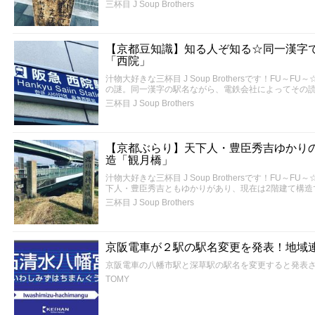
三杯目 J Soup Brothers
【京都豆知識】知る人ぞ知る☆同一漢字
「西院」
汁物大好きな三杯目 J Soup Brothersです！FU
の謎。同一漢字の駅名ながら、電鉄会社によってその
三杯目 J Soup Brothers
【京都ぶらり】天下人・豊臣秀吉ゆかり
造「観月橋」
汁物大好きな三杯目 J Soup Brothersです！FU
下人・豊臣秀吉ともゆかりがあり、現在は2階建て構造
三杯目 J Soup Brothers
京阪電車が２駅の駅名変更を発表！地域
京阪電車の八幡市駅と深草駅の駅名を変更すると発表
TOMY