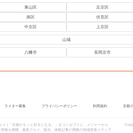
東山区
左京区
南区
伏見区
中京区
上京区
山城
八幡市
長岡京市
ライター募集
プライバシーポリシー
利用規約
京都
行・グルメ | 「京都がもっと好きになる。」をコンセプトに、メジャーから
Cop
け情報を網羅。最新グルメ、観光、体験記事が満載の地域密着メディア