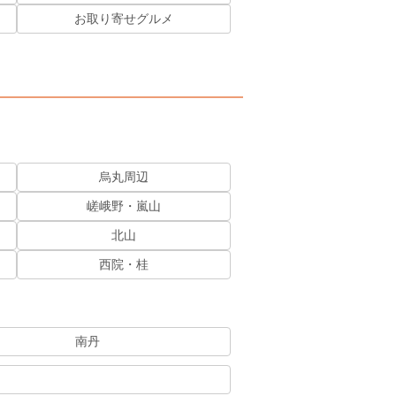
お取り寄せグルメ
烏丸周辺
嵯峨野・嵐山
北山
西院・桂
南丹