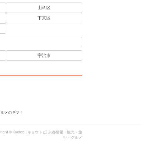
山科区
下京区
宇治市
グルメのギフト
yright © Kyotopi [キョウトピ] 京都情報・観光・旅
行・グルメ