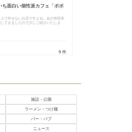
いち面白い個性派カフェ「ポポ
る上で外せないお店ですよね。あの倖田來
問してきましたので少しご紹介いたしま
9 件
施設・公園
ラーメン・つけ麺
バー・パブ
ニュース