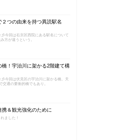
で２つの由来を持つ異読駅名
～FU～☆彡今回は右京区西院にある駅名について
読み方が違うという。
の橋！宇治川に架かる2階建て構
～FU～☆彡今回は伏見区の宇治川に架かる橋。天
で交通の要衝的橋でもあり。
連携＆観光強化のために
されました！