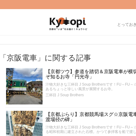
とってお
「京阪電車」に関する記事
【京都ツウ】参道を踏切＆京阪電車が横
ぞ知るお寺「円光寺」
汁物大好きな三杯目 J Soup Brothersです！FU
あるちょっと珍しい風景が展開するお寺。
三杯目 J Soup Brothers
【京都ぶらり】京都競馬場スグ☆京阪電
渡場径の碑」
汁物大好きな三杯目 J Soup Brothersです！FU
る昭和初期に建立された石標。かつて参拝客を船で渡