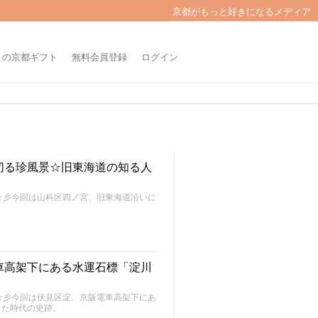
京都がもっと好きになるメディア
きの京都ギフト
無料会員登録
ログイン
切る珍風景☆旧東海道の知る人
～FU～☆彡今回は山科区四ノ宮、旧東海道沿いに
車高架下にある水運石標「淀川
～FU～☆彡今回は伏見区淀、京阪電車高架下にあ
した時代の史跡。