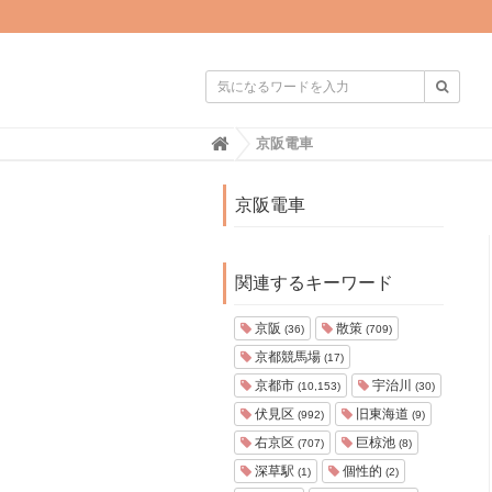

H
京阪電車
o
m
e
京阪電車
関連するキーワード
京阪
散策
(36)
(709)
京都競馬場
(17)
京都市
宇治川
(10,153)
(30)
伏見区
旧東海道
(992)
(9)
右京区
巨椋池
(707)
(8)
深草駅
個性的
(1)
(2)