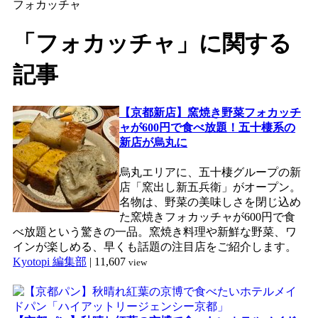
フォカッチャ
「フォカッチャ」に関する
記事
【京都新店】窯焼き野菜フォカッチ
ャが600円で食べ放題！五十棲系の
新店が烏丸に
烏丸エリアに、五十棲グループの新
店「窯出し新五兵衛」がオープン。
名物は、野菜の美味しさを閉じ込め
た窯焼きフォカッチャが600円で食
べ放題という驚きの一品。窯焼き料理や新鮮な野菜、ワ
インが楽しめる、早くも話題の注目店をご紹介します。
Kyotopi 編集部
|
11,607
view