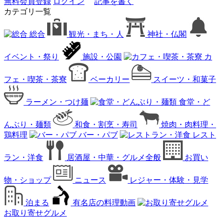
無料会員登録
ログイン
記事を書く
カテゴリ一覧
総合
観光・まち・人
神社・仏閣
イベント・祭り
施設・公園
カ
フェ・喫茶・茶寮
ベーカリー
スイーツ・和菓子
ラーメン・つけ麺
食堂・ど
んぶり・麺類
和食・割烹・寿司
焼肉・肉料理・
鶏料理
バー・パブ
レスト
ラン・洋食
居酒屋・中華・グルメ全般
お買い
物・ショップ
ニュース
レジャー・体験・見学
泊まる
有名店の料理動画
お取り寄せグルメ