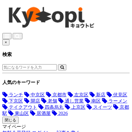
×
検索
人気のキーワード
ランチ
中京区
京都市
左京区
新店
伏見区
下京区
開店
老舗
通し営業
南区
ラーメン
テイクアウト
四条烏丸
上京区
スイーツ
京都
駅
東山区
居酒屋
2026
閉じる
マイページ