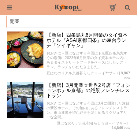
開業
【新店】四条烏丸6月開業のタイ資本
ホテル『ASAI京都四条』の屋台ラン
チ「ソイギャン」
おおきに～豆はなどす☆今回は下京区四条烏丸す
ぐの場所に2023年6月開業のタイ資本ホテル内に
あるタイストリートフードをベースにしたレスト
ラン。ランチをいただきました。
豆はなのリアル京都暮らし☆ヨ～イヤサ～♪
|
8,867
view
【新店】3月開業☆世界2号店『フォシ
ョンホテル京都』の絶景フレンチレス
トラン
おおきに～豆はなどす☆今回は3月に開業した注目
の新設ホテル。その館内にあるフレンチレストラ
ン。東山連峰を望む絶景を楽しめるラグジュアリ
ーな空間。
豆はなのリアル京都暮らし☆ヨ～イヤサ～♪
|
14,649
view