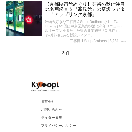
【京都映画館めぐり】芸術の秋に注目
の名画鑑賞☆『新風館』の新設シアタ
ー「アップリンク京都」
汁物大好きな三杯目 J Soup Brothersです！FU～
FU～☆彡今回は中京区烏丸御池に今年リニューア
ルオープンを果たした複合商業施設『新風館』。
その館内にある新設シアター。
三杯目 J Soup Brothers
|
3,231
view
3 件
運営会社
お問い合わせ
ライター募集
プライバシーポリシー