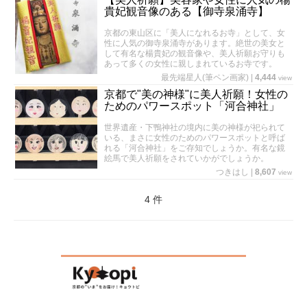
貴妃観音像のある【御寺泉涌寺】
京都の東山区に「美人になれるお寺」として、女
性に人気の御寺泉涌寺があります。絶世の美女と
して有名な楊貴妃の観音像や、美人祈願お守りも
あって多くの女性に親しまれているお寺です。
最先端星人(筆ペン画家)
|
4,444
view
京都で"美の神様"に美人祈願！女性の
ためのパワースポット「河合神社」
世界遺産・下鴨神社の境内に美の神様が祀られて
いる、まさに女性のためのパワースポットと呼ば
れる「河合神社」をご存知でしょうか。有名な鏡
絵馬で美人祈願をされていかがでしょうか。
つきはし
|
8,607
view
4 件