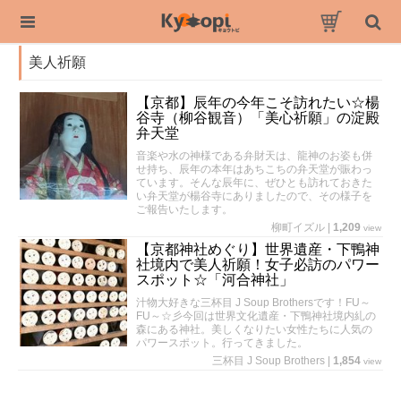
美人祈願
【京都】辰年の今年こそ訪れたい☆楊
谷寺（柳谷観音）「美心祈願」の淀殿
弁天堂
音楽や水の神様である弁財天は、龍神のお姿も併
せ持ち、辰年の本年はあちこちの弁天堂が賑わっ
ています。そんな辰年に、ぜひとも訪れておきた
い弁天堂が楊谷寺にありましたので、その様子を
ご報告いたします。
柳町イズル
|
1,209
view
【京都神社めぐり】世界遺産・下鴨神
社境内で美人祈願！女子必訪のパワー
スポット☆「河合神社」
汁物大好きな三杯目 J Soup Brothersです！FU～
FU～☆彡今回は世界文化遺産・下鴨神社境内糺の
森にある神社。美しくなりたい女性たちに人気の
パワースポット。行ってきました。
三杯目 J Soup Brothers
|
1,854
view