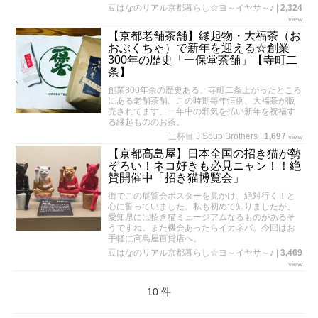
豆はなのリアル京都暮らし☆ヨ～イヤサ～♪
|
2,324
view
【京都老舗茶舗】縁起物・大福茶（お
おぶくちゃ）で新年を迎える☆創業
300年の歴史「一保堂茶舗」【寺町二
条】
創業300年余の歴史ある、寺町二条上がったところ
にある老舗茶舗。この時期毎年恒例、大福茶が販
売されてます。一年中の邪気を払い新年を祝福す
る縁起もののお茶。
三杯目 J Soup Brothers
|
1,697
view
【京都高島屋】日本全国の招き猫が勢
ぞろい！ネコ好きも必見ニャン！！絶
賛開催中「招き猫博覧会」
街でこの展覧会ポスターを見かけ、絶対行く！と
心に誓っていました。私も初めて知りましたが、
愛知県には招き猫ミュージアムなるものがあるそ
うですね。また機会あったらイカネバ。今回はお
手軽に高島屋百貨店へ。
豆はなのリアル京都暮らし☆ヨ～イヤサ～♪
|
3,469
view
10 件