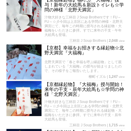
与！新年の大絵馬＆新設トイレも☆学
問の神様「北野天満宮」
汁物大好きな三杯目 J Soup Brothersです！FU～
FU～☆彡今回は上京区にある学問の神様・北野天
満宮にて、毎年この時期に授与される縁起物・大
福梅をいただきに参拝。すでに来年の干支・午年
大絵馬も登場。
三杯目 J Soup Brothers
|
2,048
view
【京都】幸福をお招きする縁起物☆北
野天満宮『大福梅』
北野天満宮で「春と幸福を呼ぶ縁起物」として親
しまれている『大福梅』の授与が始まりましたの
で、その様子をご報告いたします。
柳町イズル
|
1,247
view
【京都縁起物】『大福梅』授与開始！
来年の干支・辰年大絵馬も☆学問の神
様「北野天満宮」
汁物大好きな三杯目 J Soup Brothersです！FU～
FU～☆彡今回は上京区にある学問の神様・北野天
満宮にて、毎年この時期に授与される縁起物・大
福梅をいただきに参拝。すでに来年の干支・辰年
大絵馬も登場。
三杯目 J Soup Brothers
|
1,715
view