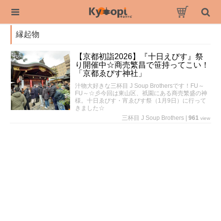
縁起物
【京都初詣2026】『十日えびす』祭
り開催中☆商売繁昌で笹持ってこい！
「京都ゑびす神社」
汁物大好きな三杯目 J Soup Brothersです！FU～
FU～☆彡今回は東山区、祇園にある商売繁盛の神
様。十日ゑびす・宵ゑびす祭（1月9日）に行って
きました☆
三杯目 J Soup Brothers
|
961
view