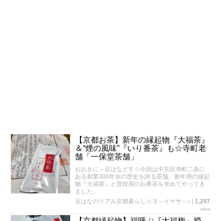
【京都お茶】新年の縁起物『大福茶』
＆“煙の風味”『いり番茶』も☆寺町老
舗「一保堂茶舗」
おおきに～豆はなどす☆今回は中京区寺町二条に
ある創業300年余の歴史を誇る茶舗。新年用の縁起
物『大福茶』と普段用のお番茶を求めてやってき
ました。
豆はなのリアル京都暮らし☆ヨ～イヤサ～♪
|
1,297
view
【京都縁起物】福呼ぶ『大福梅』授