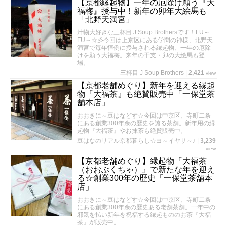
【京都縁起物】一年の厄除け願う『大
福梅』授与中！新年の卯年大絵馬も
「北野天満宮」
汁物大好きな三杯目 J Soup Brothersです！FU～
FU～☆彡今回は上京区にある学問の神様、北野天
満宮で毎年恒例に授与される縁起物、一年の厄除
けを願う大福梅。来年の干支・卯の大絵馬も登
場。
三杯目 J Soup Brothers
|
2,421
view
【京都老舗めぐり】新年を迎える縁起
物『大福茶』も絶賛販売中「一保堂茶
舗本店」
おおきに～豆はなどす☆今回は中京区、寺町二条
にある創業300年余の歴史を誇る茶舗。新年用の縁
起物『大福茶』やお抹茶も絶賛販売中。
豆はなのリアル京都暮らし☆ヨ～イヤサ～♪
|
3,239
view
【京都老舗めぐり】縁起物『大福茶
（おおぶくちゃ）』で新たな年を迎え
る☆創業300年の歴史「一保堂茶舗本
店」
おおきに～豆はなどす☆今回は中京区、寺町二条
にある創業300年余の歴史ある老舗茶舗。一年中の
邪気を払い新年を祝福する縁起もののお茶『大福
茶』が販売中。