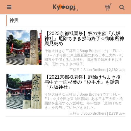
神輿
【2023京都祇園祭】祭の主催『八坂
神社』厄除ちまき授与終了☆御旅所神
輿見納め
汁物大好きな三杯目 J Soup Brothersです！FU～
FU～☆彡今回は東山区祇園にある日本三大祭・祇
園祭を主催する八坂神社。御旅所で鎮座するお神
輿、厄除けちまきの様子。
三杯目 J Soup Brothers
|
2,182
view
【2021京都祇園祭】厄除けちまき授
与中☆一面杉葉の『杉手水』も話題
「八坂神社」
汁物大好きな三杯目 J Soup Brothersです！FU～
FU～☆彡今回は東山区祇園にある日本三大祭・祇
園祭を主催する八坂神社。毎年恒例『厄除けちま
き』を授与していただきました。
三杯目 J Soup Brothers
|
2,778
view