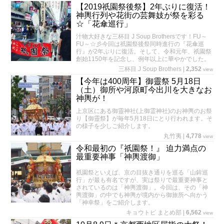
【2019祇園祭後祭】2年ぶりに復活！
神輿行列や花街の芸舞妓が祭を彩る
☆「花傘巡行」
汁物大好きな三杯目 J Soup Brothersです！FU～
FU～☆彡今回は祇園祭後祭同時進行の『花傘巡
行』が2年ぶりに復活。そして、令和元年、祇園祭
創始1150年を記念し、例年以上に華やかでした。
三杯目 J Soup Brothers
|
2,352
view
【今年は400周年】御靈祭 5月18日
（土）御所や河原町今出川を大きなお
神輿が！
上京区にある御靈神社(上御霊神社)のお神輿のお祭
り【御靈祭】が毎年5月18日にとり行われます。そ
の様子を少しご紹介します。
丸竹夷
|
4,778
view
令和最初の『祇園祭！』 迫力満点の
最重要神事「神輿渡御」
祇園祭といえば、京の目抜き通りを巡る「山鉾巡
行」が最も有名ですが、実は祭りで最重要神事と
されているのは「神輿渡御」。今回は、その「神
輿渡御」の中でも神輿が境内から御旅所へ向かう
「神幸祭」をご紹介します。
キョウトピ まとめ部
|
6,562
view