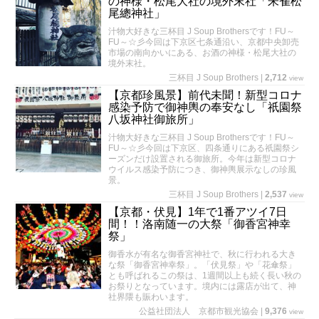
の神様・松尾大社の境外末社「朱雀松
尾總神社」
汁物大好きな三杯目 J Soup Brothersです！FU～
FU～☆彡今回は下京区七条通沿い、京都中央卸売
市場の南向かいにある、お酒の神様・松尾大社の
境外末社。
三杯目 J Soup Brothers
|
2,712
view
【京都珍風景】前代未聞！新型コロナ
感染予防で御神輿の奉安なし「祇園祭
八坂神社御旅所」
汁物大好きな三杯目 J Soup Brothersです！FU～
FU～☆彡今回は下京区、四条通りにある祇園祭シ
ーズンだけ設置される御旅所。今年は新型コロナ
ウイルス感染予防につき、御神輿展示なしの珍風
景。
三杯目 J Soup Brothers
|
2,537
view
【京都・伏見】1年で1番アツイ7日
間！！洛南随一の大祭「御香宮神幸
祭」
御香水が有名な御香宮神社で、秋に行われる大き
な祭「御香宮神幸祭」。「伏見祭」や「花傘祭」
とも呼ばれるこの祭は、1週間以上も続く長い秋の
お祭りとなっています。境内には露店が出て、神
社界隈も賑わいます。
公益社団法人 京都市観光協会
|
9,376
view