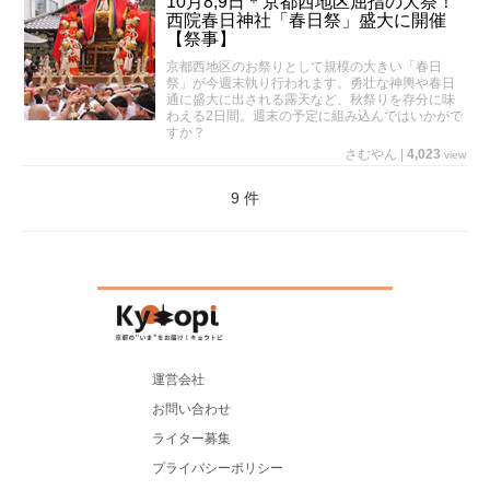
10月8,9日＊京都西地区屈指の大祭！
西院春日神社「春日祭」盛大に開催
【祭事】
京都西地区のお祭りとして規模の大きい「春日
祭」が今週末執り行われます。勇壮な神輿や春日
通に盛大に出される露天など、秋祭りを存分に味
わえる2日間。週末の予定に組み込んではいかがで
すか？
さむやん
|
4,023
view
9 件
運営会社
お問い合わせ
ライター募集
プライバシーポリシー