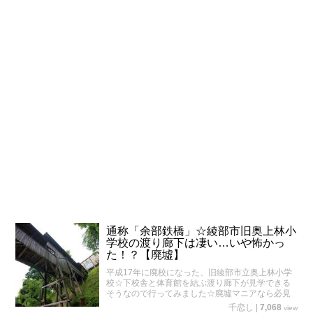
通称「余部鉄橋」☆綾部市旧奥上林小
学校の渡り廊下は凄い…いや怖かっ
た！？【廃墟】
平成17年に廃校になった、旧綾部市立奥上林小学
校☆下校舎と体育館を結ぶ渡り廊下が見学できる
そうなので行ってみました☆廃墟マニアなら必見
千恋し
|
7,068
view