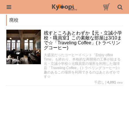
廃校
残すところあとわずか【元・立誠小学
校・職員室】この素敵な部屋は3/10ま
で☆「Traveling Coffee」(トラベリン
グコーヒー)
大盛況だったコーヒーイベント「Enjoy offee
Time」も終わり、本格的な再開発の工事が始まる
元・立誠小学校☆元職員室の場所を利用した珈琲
店「Traveling Coffee」(トラベリングコーヒー)☆
趣のあるこの場所を利用できるのはあとわずかで
す☆
千恋し
|
4,091
view