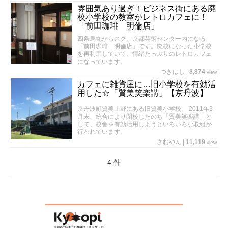
雰囲気あり過ぎ！ビジネス街にある廃
校小学校の教室がレトロカフェに！
「前田珈琲 明倫店」
四条烏丸からスグ、京都芸術センター内になる
「前田珈琲 明倫店」です。廃校になった小学校
を再利用していて、情緒たっぷりのレトロカフェ
になっています。
つきはし
|
8,874
view
カフェに雑貨屋に…旧小学校を有効活
用した☆「質美笑楽講」【京丹波】
京丹波町質美上野にある旧質美小学校。 2011年3
月末、統合により閉校したのち「質美笑楽講」と
して、校舎を有効活用しようといろいろな取組が
行われています。
さむやん
|
11,119
view
4 件