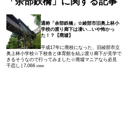
「余部鉄橋」に関する記事
通称「余部鉄橋」☆綾部市旧奥上林小
学校の渡り廊下は凄い…いや怖かっ
た！？【廃墟】
平成17年に廃校になった、旧綾部市立
奥上林小学校☆下校舎と体育館を結ぶ渡り廊下が見学で
きるそうなので行ってみました☆廃墟マニアなら必見
千恋し
|
7,066
view