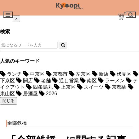
×
検索
人気のキーワード
ランチ
中京区
京都市
左京区
新店
伏見区
下京区
開店
老舗
通し営業
南区
ラーメン
テ
イクアウト
四条烏丸
上京区
スイーツ
京都駅
東山区
居酒屋
2026
閉じる
余部鉄橋