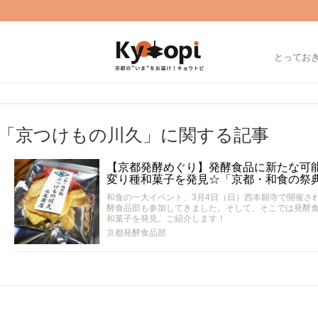
とってお
「京つけもの川久」に関する記事
【京都発酵めぐり】発酵食品に新たな可
変り種和菓子を発見☆「京都・和食の祭典2
和食の一大イベント、3月4日（日）西本願寺で開催され
酵食品部も参加してきました。そして、そこでは発酵
和菓子を発見。ご紹介します！
京都発酵食品部