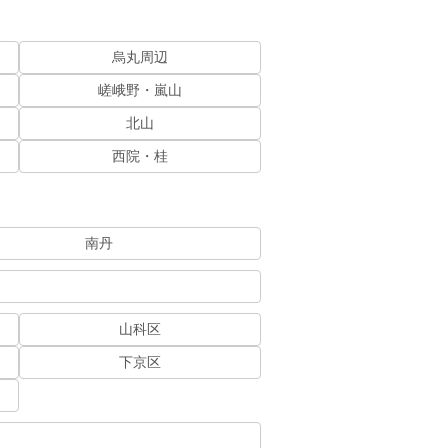
烏丸周辺
嵯峨野・嵐山
北山
西院・桂
南丹
山科区
下京区