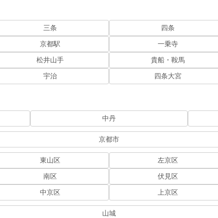
三条
四条
京都駅
一乗寺
松井山手
貴船・鞍馬
宇治
四条大宮
中丹
京都市
東山区
左京区
南区
伏見区
中京区
上京区
山城