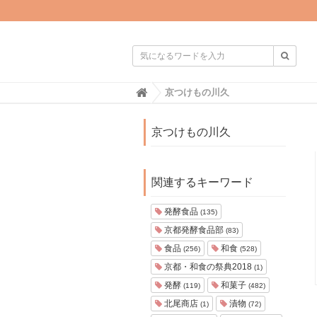

H
京つけもの川久
o
m
e
京つけもの川久
関連するキーワード
発酵食品
(135)
京都発酵食品部
(83)
食品
和食
(256)
(528)
京都・和食の祭典2018
(1)
発酵
和菓子
(119)
(482)
北尾商店
漬物
(1)
(72)