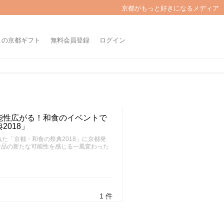
京都がもっと好きになるメディア
きの京都ギフト
無料会員登録
ログイン
能性広がる！和食のイベントで
018」
た「京都・和食の祭典2018」に京都発
食品の新たな可能性を感じる一風変わった
1 件