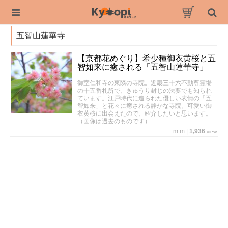
五智山蓮華寺
【京都花めぐり】希少種御衣黄桜と五
智如来に癒される「五智山蓮華寺」
御室仁和寺の東隣の寺院。近畿三十六不動尊霊場
の十五番札所で、きゅうり封じの法要でも知られ
ています。江戸時代に造られた優しい表情の「五
智如来」と花々に癒される静かな寺院。可愛い御
衣黄桜に出会えたので、紹介したいと思います。
（画像は過去のものです）
m.m
|
1,936
view