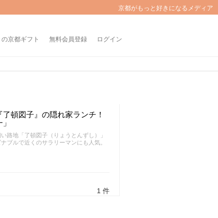
京都がもっと好きになるメディア
きの京都ギフト
無料会員登録
ログイン
『了頓図子』の隠れ家ランチ！
一」
細い路地「了頓図子（りょうとんずし）」
ズナブルで近くのサラリーマンにも人気。
1 件