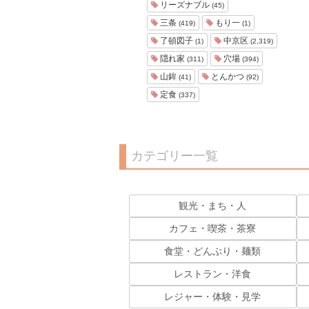
リーズナブル
(45)
三条
もり一
(419)
(1)
了頓図子
中京区
(1)
(2,319)
隠れ家
穴場
(311)
(394)
山鉾
とんかつ
(41)
(92)
定食
(337)
カテゴリー一覧
観光・まち・人
カフェ・喫茶・茶寮
食堂・どんぶり・麺類
レストラン・洋食
レジャー・体験・見学