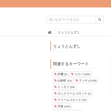

H
りょうとんずし
o
m
e
りょうとんずし
関連するキーワード
衣棚
コスパ
(4)
(286)
山鉾町
ランチ
(19)
(3,039)
トンカツ
(58)
カニクリームコロッケ
(3)
クリームコロッケ
(35)
洋食
(443)