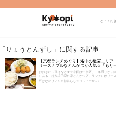
とってお
「りょうとんずし」に関する記事
【京都ランチめぐり】洛中の迷宮エリア
リーズナブルなとんかつが人気☆「もり
おおきに～豆はなどす☆今回は中京区、三条通りから
にある、超穴場的隠れ家とんかつ店。ランチにはリー
豆はなのリアル京都暮らし☆ヨ～イヤサ～♪