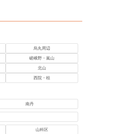
烏丸周辺
嵯峨野・嵐山
北山
西院・桂
南丹
山科区