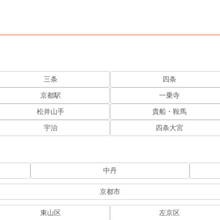
三条
四条
京都駅
一乗寺
松井山手
貴船・鞍馬
宇治
四条大宮
中丹
京都市
東山区
左京区