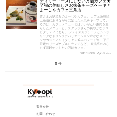
ディリーユースにしたい万能カフェ★
至福の美味しさお抹茶チーズケーキ＊
よーじやカフェ三条店
皆さまお馴染みのよーじやカフェ。 カフェ激戦区
三条通にありながら安定した人気をキープしてい
るのは、カフェメニューとはいいがたい趣向を凝
らしたメニューと、スタッフさんの爽やかなホス
ピタリティにあり。 フェイスカプチーノとシンボ
リックなドリンクにバリエーション豊かなスイー
ツやカジュアルイタリアン並みのフード達。 平日
限定のリーズナブルにランチなど、 観光客のみな
らず普段使いしたい万能カフェ。
cafequeen
|
2,790
view
9 件
運営会社
お問い合わせ