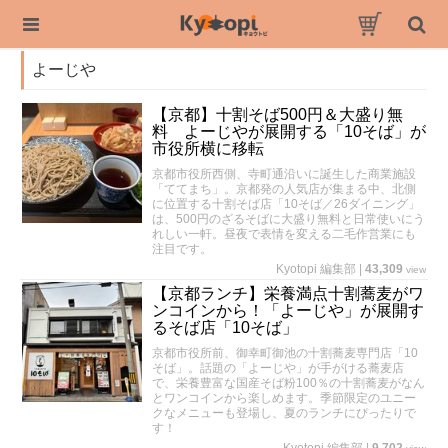
よーじや
【京都】十割そば500円＆大盛り無
料 よーじやが展開する「10そば」が
市役所横に移転
京都市役所西側、寺町通沿いに誕生した商業施設
「ててまち」。京都発の人気店が集まる中、北側
に位置する十割そば店「10そば／26ダイニング」
は、500円のざるそばに大盛り無料と日常使いにう
れしい一軒。昼夜で表情を変える二毛作営業にも
注目です。
Kyotopi 編集部
|
43,309
view
【京都ランチ】栄養満点十割蕎麦がワ
ンコインから！「よーじや」が展開す
るそば店「10そば」
京都市役所前、御幸町御池の十割蕎麦専門店「10
そば」。話題の「よーじや」が手がける蕎麦店
で、栄養豊富な国産そば粉100％の十割蕎麦がなん
とワンコインから楽しめます。季節限定のユニー
クなメニューも登場し、夏のランチにぴったりで
す！