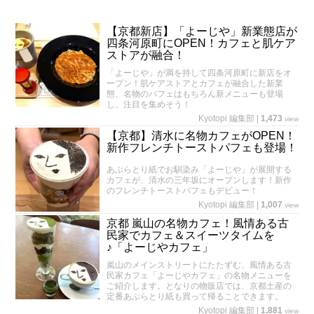
【京都新店】「よーじや」新業態店が
四条河原町にOPEN！カフェと肌ケア
ストアが融合！
「よーじや」が満を持して四条河原町に新店をオ
ープン！肌ケアストアとカフェが融合した新業
態、名物のパフェはもちろん新メニューも登場
し、注目を集めそう！
Kyotopi 編集部
|
1,473
view
【京都】清水に名物カフェがOPEN！
新作フレンチトーストパフェも登場！
あぶらとり紙でお馴染み「よーじや」が展開する
カフェが、清水の三年坂にオープンします！新作
のフレンチトーストパフェもデビュー！
Kyotopi 編集部
|
1,007
view
京都 嵐山の名物カフェ！風情ある古
民家でカフェ＆スイーツタイムを
♪「よーじやカフェ」
嵐山のメインストリートにたたずむ、風情ある古
民家カフェ「よーじやカフェ」の名物メニューを
ご紹介します。となりの物販店では、京都土産の
定番あぶらとり紙も買って帰ることできます。
Kyotopi 編集部
|
1,881
view