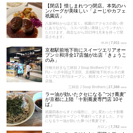
【閉店】惜しまれつつ閉店。本気のハ
ンバーグが美味しい「よーじやカフェ
祇園店」
八坂神社からほど近く。祇園のアクセスの良い所
にありながら、コスパの良い美味しいランチがい
ただけます。残念ながら2023年1月末を持って閉
店されます。
m.m
|
7,911
view
京都駅前地下街にスイーツエリアオー
プン☆和洋全17店舗が出店「きょうこ
のみ」
汁物大好きな三杯目 J Soup Brothersです！FU～
FU～☆彡今回は下京区、京都駅地下街ポルタの東
エリアに7月7日オープン。和洋スイーツ店が全17
店舗。
三杯目 J Soup Brothers
|
27,388
view
ラー油が効いたクセになる "つけ蕎麦"
が京都に上陸「十割蕎麦専門店 10そ
ば」
祇園四条からすぐの場所に、少し変わった十割蕎
麦専門店がオープン！早速行ってきました。クセ
になるラー油が効いた豚つけ蕎麦です。
ガロン
|
7,782
view