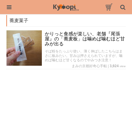
蕎麦菓子
かりっと食感が楽しい、老舗『尾張
屋』の「蕎麦板」は噛めば噛むほど甘
みが出る
そば粉をたっぷり使い、薄く伸ばしたこちらはま
さに板みたい。甘みは押さえられていますが、噛
めば噛むほど甘くなるのでやみつき注意！
まみの京都好奇心手帖
|
3,924
view