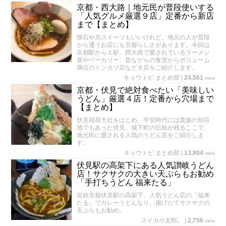
京都・西大路｜地元民が普段使いする
「人気グルメ厳選９店」定番から新店
まで【まとめ】
懐石や京スイーツもいいけれど、地元の人が普段
から通うお店にも京都らしさがあります。今回は
京都駅から１駅、西大路で愛されているラーメン
屋やベーカリー、昔ながらの食堂からボリューム
満点のトンカツ店など８店をご紹介します。
キョウトピ まとめ部
|
24,561
view
京都・伏見で絶対食べたい「美味しい
うどん」厳選４店！定番から穴場まで
【まとめ】
伏見稲荷大社をはじめ、平安時代には貴族の別荘
地でもあった伏見。城下町の伝統が残るここで、
地元民に愛される人気のうどん店をご紹介しま
す。
キョウトピ まとめ部
|
13,904
view
伏見駅の高架下にある人気讃岐うどん
店！サクサクの大きい天ぷらもお勧め
「手打ちうどん 福来たる」
近鉄京都伏見駅の高架下、人気うどん店の「福来
たる」でカレーうどんなり。揚げたてサクサクの
天ぷらもお勧め。
スイカ小太郎。
|
2,756
view