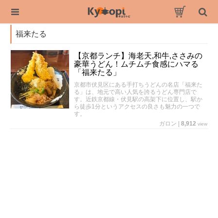
福来たる
【京都ランチ】海老天,和牛,ささみの
豪華うどん！ムチムチ食感にハマる
「福来たる」
京都市伏見区にある手打ちうどんの名店「福来た
る」は、地元で高い人気を誇るうどん専門店で
す。近鉄京都線・伏見駅の高架下に位置し、駅か
ら徒歩1分というアクセスの良さも魅力の一つで
す。
ガロン
|
8,912
view