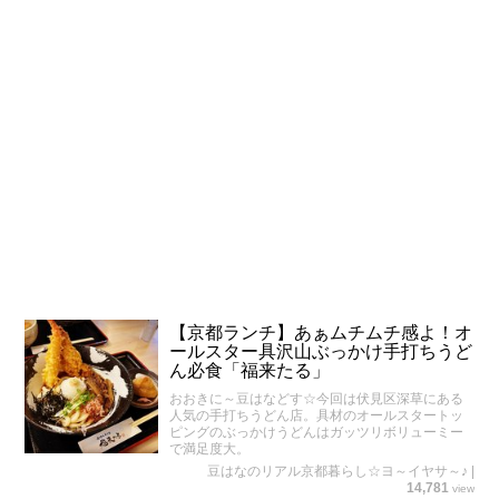
【京都ランチ】あぁムチムチ感よ！オ
ールスター具沢山ぶっかけ手打ちうど
ん必食「福来たる」
おおきに～豆はなどす☆今回は伏見区深草にある
人気の手打ちうどん店。具材のオールスタートッ
ピングのぶっかけうどんはガッツリボリューミー
で満足度大。
豆はなのリアル京都暮らし☆ヨ～イヤサ～♪
|
14,781
view