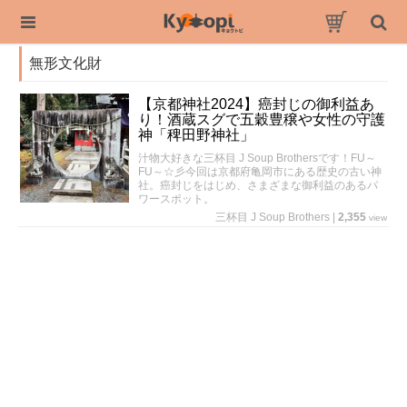
無形文化財
【京都神社2024】癌封じの御利益あ
り！酒蔵スグで五穀豊穣や女性の守護
神「稗田野神社」
汁物大好きな三杯目 J Soup Brothersです！FU～
FU～☆彡今回は京都府亀岡市にある歴史の古い神
社。癌封じをはじめ、さまざまな御利益のあるパ
ワースポット。
三杯目 J Soup Brothers
|
2,355
view