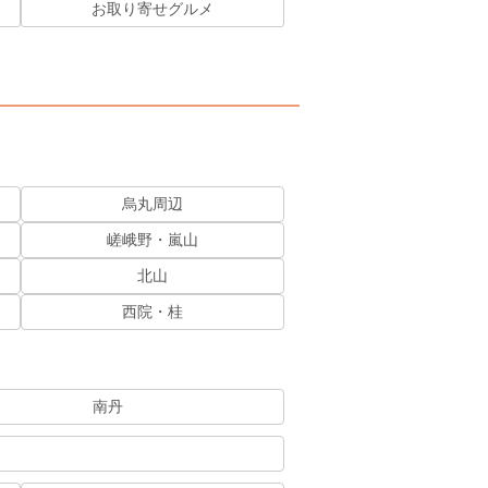
お取り寄せグルメ
烏丸周辺
嵯峨野・嵐山
北山
西院・桂
南丹