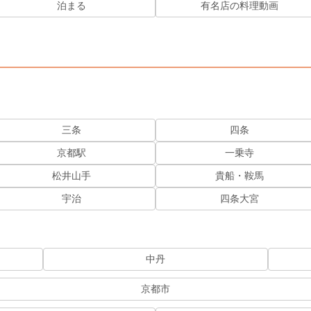
泊まる
有名店の料理動画
三条
四条
京都駅
一乗寺
松井山手
貴船・鞍馬
宇治
四条大宮
中丹
京都市