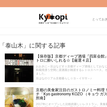
とってお
「泰山木」に関する記事
【保存版】京都ディープ酒場『四富会館
トロに酔いしれる☆【厳選４店】
おおきに～豆はなどす☆京都ディープ酒場としておな
和風情漂う空間に居酒屋が雑居するレトロスペース。
ました。
豆はなのリアル京都暮らし☆ヨ～イヤサ～♪
京都の美食家注目のガストロノミー料理
チ「Kyo gastronomy KOZO （キョ
所南】
2017年にオープンした比較的新しいレストラン。美