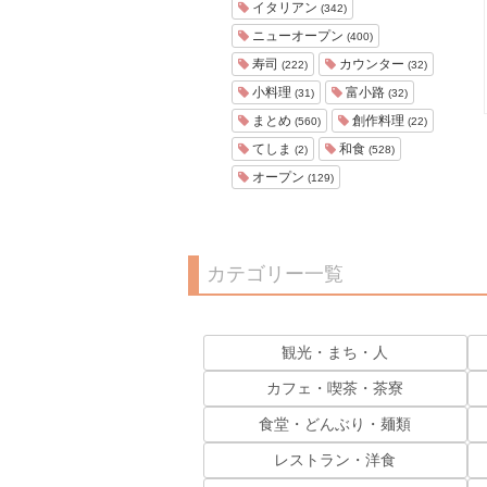
イタリアン
(342)
ニューオープン
(400)
寿司
カウンター
(222)
(32)
小料理
富小路
(31)
(32)
まとめ
創作料理
(560)
(22)
てしま
和食
(2)
(528)
オープン
(129)
カテゴリー一覧
観光・まち・人
カフェ・喫茶・茶寮
食堂・どんぶり・麺類
レストラン・洋食