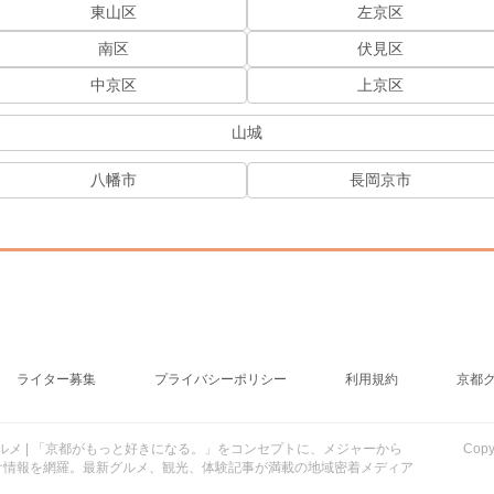
東山区
左京区
南区
伏見区
中京区
上京区
山城
八幡市
長岡京市
ライター募集
プライバシーポリシー
利用規約
京都
行・グルメ | 「京都がもっと好きになる。」をコンセプトに、メジャーから
Cop
け情報を網羅。最新グルメ、観光、体験記事が満載の地域密着メディア