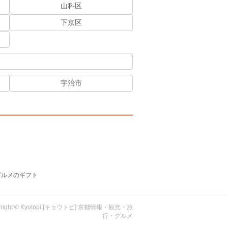
山科区
下京区
宇治市
グルメのギフト
yright © Kyotopi [キョウトピ] 京都情報・観光・旅
行・グルメ