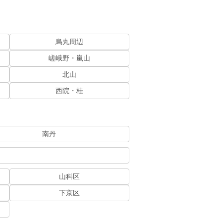
烏丸周辺
嵯峨野・嵐山
北山
西院・桂
南丹
山科区
下京区