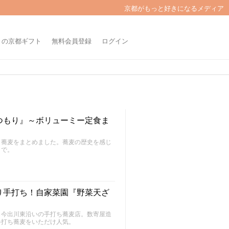
京都がもっと好きになるメディア
きの京都ギフト
無料会員登録
ログイン
つもり』～ボリューミー定食ま
メ蕎麦をまとめました。蕎麦の歴史を感じ
まで。
り手打ち！自家菜園『野菜天ざ
ら今出川東沿いの手打ち蕎麦店。数寄屋造
手打ち蕎麦をいただけ人気。