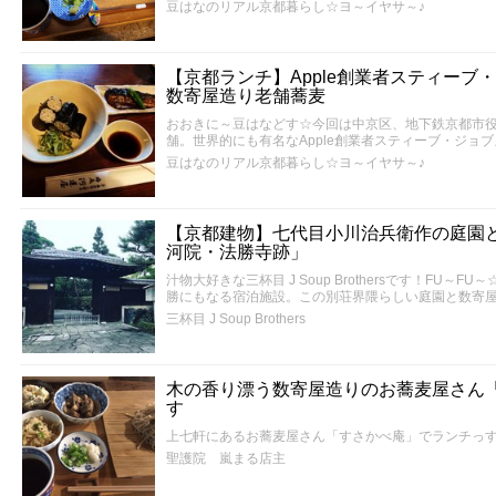
豆はなのリアル京都暮らし☆ヨ～イヤサ～♪
【京都ランチ】Apple創業者スティーブ
数寄屋造り老舗蕎麦
おおきに～豆はなどす☆今回は中京区、地下鉄京都市
舗。世界的にも有名なApple創業者スティーブ・ジョ
豆はなのリアル京都暮らし☆ヨ～イヤサ～♪
【京都建物】七代目小川治兵衛作の庭園
河院・法勝寺跡」
汁物大好きな三杯目 J Soup Brothersです！FU
勝にもなる宿泊施設。この別荘界隈らしい庭園と数寄
三杯目 J Soup Brothers
木の香り漂う数寄屋造りのお蕎麦屋さん
す
上七軒にあるお蕎麦屋さん「すさかべ庵」でランチっ
聖護院 嵐まる店主