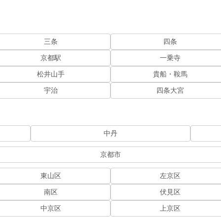
三条
四条
京都駅
一乗寺
松井山手
貴船・鞍馬
宇治
四条大宮
中丹
京都市
東山区
左京区
南区
伏見区
中京区
上京区