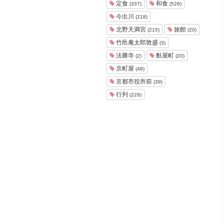
定食
和食
(337)
(528)
今出川
(218)
北野天満宮
旅館
(215)
(20)
竹邑庵太郎敦盛
(3)
法勝寺
麩屋町
(2)
(20)
京町屋
(48)
京都市役所前
(39)
行列
(229)