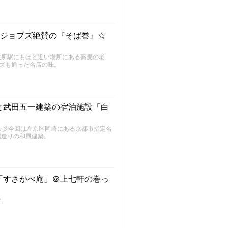
・ジョブズ絶賛の『そば巻』☆
役所駅にもほど近い場所にある蕎麦の老
ブズも通った名店の味。
と武田五一建築の宿泊施設「白
～FU～☆彡今回は左京区岡崎にある京都市指定名
屋造りの和風建築。
「すさかべ庵」＠上七軒の巻っ
す。