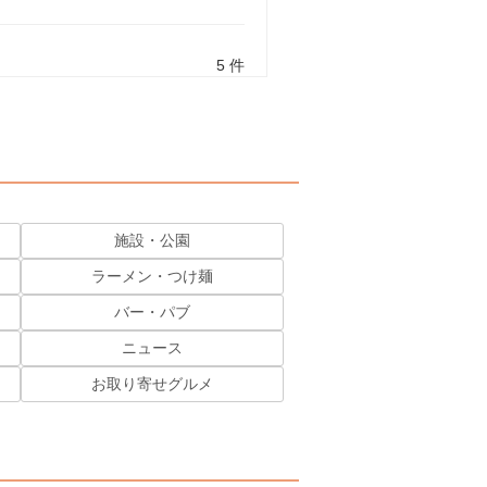
5 件
施設・公園
ラーメン・つけ麺
バー・パブ
ニュース
お取り寄せグルメ