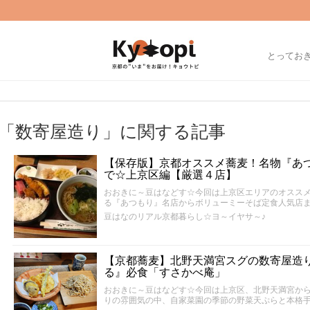
とってお
「数寄屋造り」に関する記事
【保存版】京都オススメ蕎麦！名物『あ
で☆上京区編【厳選４店】
おおきに～豆はなどす☆今回は上京区エリアのオスス
る『あつもり』名店からボリューミーそば定食人気店
豆はなのリアル京都暮らし☆ヨ～イヤサ～♪
【京都蕎麦】北野天満宮スグの数寄屋造
る』必食「すさかべ庵」
おおきに～豆はなどす☆今回は上京区、北野天満宮か
りの雰囲気の中、自家菜園の季節の野菜天ぷらと本格