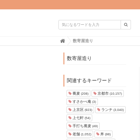

H
数寄屋造り
o
m
e
数寄屋造り
関連するキーワード
蕎麦
京都市
(208)
(10,157)
すさかべ庵
(3)
上京区
ランチ
(923)
(3,040)
上七軒
(54)
手打ち蕎麦
(49)
老舗
丼
(1,052)
(98)