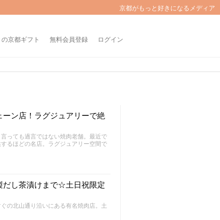
京都がもっと好きになるメディア
きの京都ギフト
無料会員登録
ログイン
ェーン店！ラグジュアリーで絶
と言っても過言ではない焼肉老舗。最近で
供するほどの名店。ラグジュアリー空間で
製だし茶漬けまで☆土日祝限定
すぐの北山通り沿いにある有名焼肉店。土