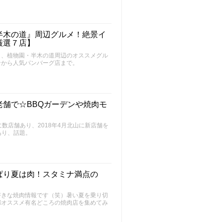
半木の道』周辺グルメ！絶景イ
厳選７店】
ト、植物園・半木の道周辺のオススメグル
ンから人気パンバーグ店まで。
舗で☆BBQガーデンや焼肉モ
数店舗あり、2018年4月北山に新店舗を
あり、話題。
ぱり夏は肉！スタミナ満点の
好きな焼肉情報です（笑）暑い夏を乗り切
都オススメ有名どころの焼肉店を集めてみ