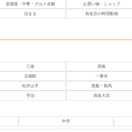
居酒屋・中華・グルメ全般
お買い物・ショップ
泊まる
有名店の料理動画
三条
四条
京都駅
一乗寺
松井山手
貴船・鞍馬
宇治
四条大宮
中丹