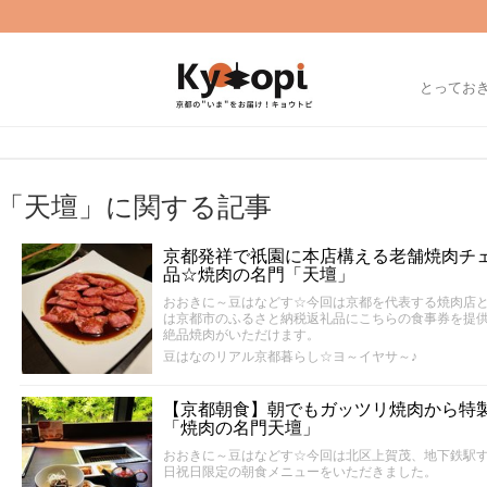
とってお
「天壇」に関する記事
京都発祥で祇園に本店構える老舗焼肉チ
品☆焼肉の名門「天壇」
おおきに～豆はなどす☆今回は京都を代表する焼肉店
は京都市のふるさと納税返礼品にこちらの食事券を提
絶品焼肉がいただけます。
豆はなのリアル京都暮らし☆ヨ～イヤサ～♪
【京都朝食】朝でもガッツリ焼肉から特
「焼肉の名門天壇」
おおきに～豆はなどす☆今回は北区上賀茂、地下鉄駅
日祝日限定の朝食メニューをいただきました。