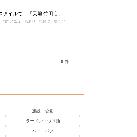
スタイルで！「天壇 竹田店」
食べ放題メニューもあり、気軽に天壇こだ
6 件
施設・公園
ラーメン・つけ麺
バー・パブ