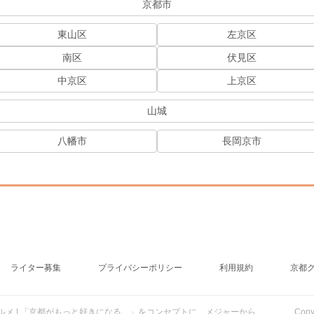
京都市
東山区
左京区
南区
伏見区
中京区
上京区
山城
八幡市
長岡京市
ライター募集
プライバシーポリシー
利用規約
京都
行・グルメ | 「京都がもっと好きになる。」をコンセプトに、メジャーから
Cop