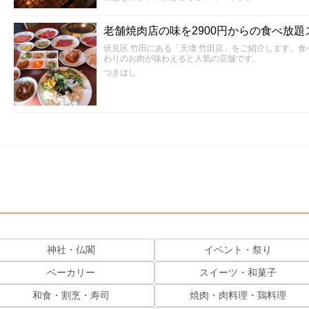
老舗焼肉店の味を2900円からの食べ放題
伏見区 竹田にある「天壇 竹田店」をご紹介します。
わりのお肉が味わえると人気の店舗です。
つきはし
神社・仏閣
イベント・祭り
ベーカリー
スイーツ・和菓子
和食・割烹・寿司
焼肉・肉料理・鶏料理