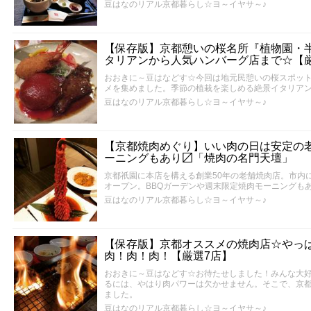
豆はなのリアル京都暮らし☆ヨ～イヤサ～♪
【保存版】京都憩いの桜名所『植物園・
タリアンから人気ハンバーグ店まで☆【
おおきに～豆はなどす☆今回は地元民憩いの桜スポッ
メを集めました。季節の植栽を楽しめる絶景イタリア
豆はなのリアル京都暮らし☆ヨ～イヤサ～♪
【京都焼肉めぐり】いい肉の日は安定の老
ーニングもあり〼「焼肉の名門天壇」
京都祇園に本店を構える創業50年の老舗焼肉店。市内に
オープン。BBQガーデンや週末限定焼肉モーニングも
豆はなのリアル京都暮らし☆ヨ～イヤサ～♪
【保存版】京都オススメの焼肉店☆やっ
肉！肉！肉！【厳選7店】
おおきに～豆はなどす☆お待たせしました！みんな大
るには、やはり肉パワーは欠かせません。そこで、京
ました。
豆はなのリアル京都暮らし☆ヨ～イヤサ～♪