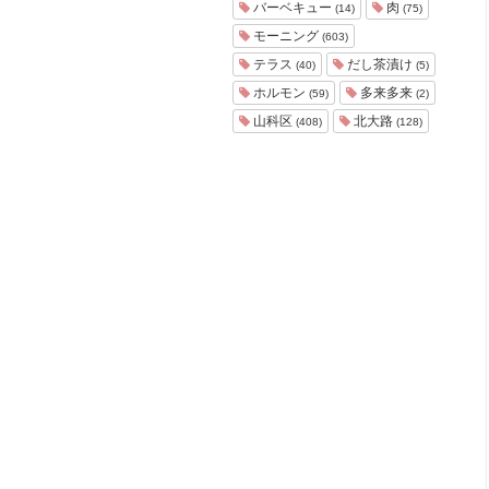
バーベキュー
肉
(14)
(75)
モーニング
(603)
テラス
だし茶漬け
(40)
(5)
ホルモン
多来多来
(59)
(2)
山科区
北大路
(408)
(128)