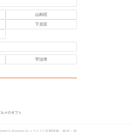
山科区
下京区
宇治市
グルメのギフト
yright © Kyotopi [キョウトピ] 京都情報・観光・旅