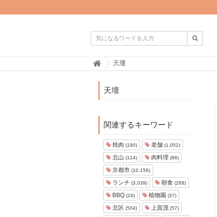

H
天壇
o
m
e
天壇
関連するキーワード
焼肉
老舗
(190)
(1,052)
北山
肉料理
(114)
(86)
京都市
(10,156)
ランチ
朝食
(3,039)
(268)
BBQ
植物園
(24)
(37)
北区
上賀茂
(504)
(57)